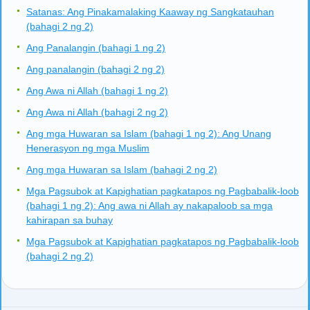
Satanas: Ang Pinakamalaking Kaaway ng Sangkatauhan
(bahagi 2 ng 2)
Ang Panalangin (bahagi 1 ng 2)
Ang panalangin (bahagi 2 ng 2)
Ang Awa ni Allah (bahagi 1 ng 2)
Ang Awa ni Allah (bahagi 2 ng 2)
Ang mga Huwaran sa Islam (bahagi 1 ng 2): Ang Unang
Henerasyon ng mga Muslim
Ang mga Huwaran sa Islam (bahagi 2 ng 2)
Mga Pagsubok at Kapighatian pagkatapos ng Pagbabalik-loob
(bahagi 1 ng 2): Ang awa ni Allah ay nakapaloob sa mga
kahirapan sa buhay
Mga Pagsubok at Kapighatian pagkatapos ng Pagbabalik-loob
(bahagi 2 ng 2)