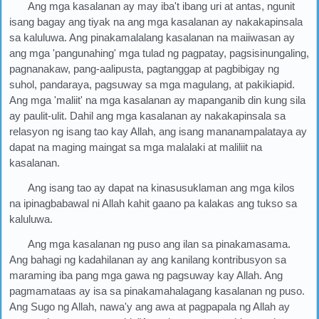
Ang mga kasalanan ay may iba't ibang uri at antas, ngunit
isang bagay ang tiyak na ang mga kasalanan ay nakakapinsala
sa kaluluwa. Ang pinakamalalang kasalanan na maiiwasan ay
ang mga 'pangunahing' mga tulad ng pagpatay, pagsisinungaling,
pagnanakaw, pang-aalipusta, pagtanggap at pagbibigay ng
suhol, pandaraya, pagsuway sa mga magulang, at pakikiapid.
Ang mga 'maliit' na mga kasalanan ay mapanganib din kung sila
ay paulit-ulit. Dahil ang mga kasalanan ay nakakapinsala sa
relasyon ng isang tao kay Allah, ang isang mananampalataya ay
dapat na maging maingat sa mga malalaki at maliliit na
kasalanan.
Ang isang tao ay dapat na kinasusuklaman ang mga kilos
na ipinagbabawal ni Allah kahit gaano pa kalakas ang tukso sa
kaluluwa.
Ang mga kasalanan ng puso ang ilan sa pinakamasama.
Ang bahagi ng kadahilanan ay ang kanilang kontribusyon sa
maraming iba pang mga gawa ng pagsuway kay Allah. Ang
pagmamataas ay isa sa pinakamahalagang kasalanan ng puso.
Ang Sugo ng Allah, nawa'y ang awa at pagpapala ng Allah ay