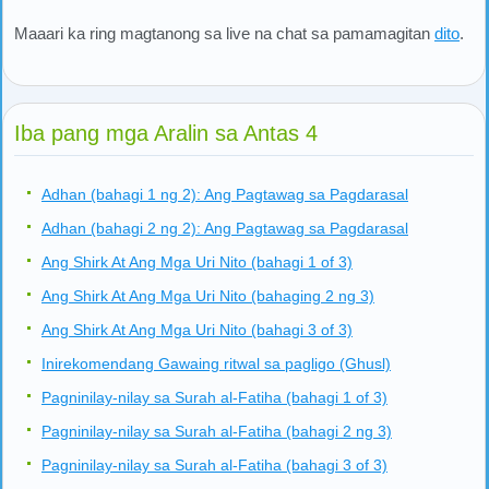
Maaari ka ring magtanong sa live na chat sa pamamagitan
dito
.
Iba pang mga Aralin sa Antas 4
Adhan (bahagi 1 ng 2): Ang Pagtawag sa Pagdarasal
Adhan (bahagi 2 ng 2): Ang Pagtawag sa Pagdarasal
Ang Shirk At Ang Mga Uri Nito (bahagi 1 of 3)
Ang Shirk At Ang Mga Uri Nito (bahaging 2 ng 3)
Ang Shirk At Ang Mga Uri Nito (bahagi 3 of 3)
Inirekomendang Gawaing ritwal sa pagligo (Ghusl)
Pagninilay-nilay sa Surah al-Fatiha (bahagi 1 of 3)
Pagninilay-nilay sa Surah al-Fatiha (bahagi 2 ng 3)
Pagninilay-nilay sa Surah al-Fatiha (bahagi 3 of 3)