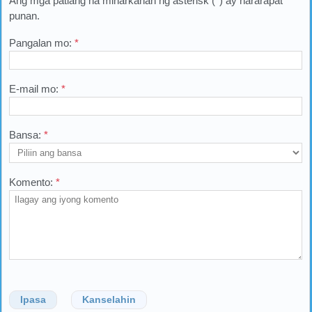
Ang mga patlang na minarkahan ng asterisk (*) ay nararapat
punan.
Pangalan mo:
*
E-mail mo:
*
Bansa:
*
Komento:
*
Ipasa
Kanselahin