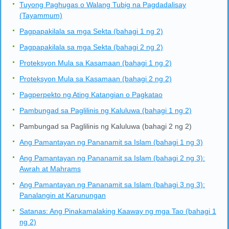
Tuyong Paghugas o Walang Tubig na Pagdadalisay
(Tayammum)
Pagpapakilala sa mga Sekta (bahagi 1 ng 2)
Pagpapakilala sa mga Sekta (bahagi 2 ng 2)
Proteksyon Mula sa Kasamaan (bahagi 1 ng 2)
Proteksyon Mula sa Kasamaan (bahagi 2 ng 2)
Pagperpekto ng Ating Katangian o Pagkatao
Pambungad sa Paglilinis ng Kaluluwa (bahagi 1 ng 2)
Pambungad sa Paglilinis ng Kaluluwa (bahagi 2 ng 2)
Ang Pamantayan ng Pananamit sa Islam (bahagi 1 ng 3)
Ang Pamantayan ng Pananamit sa Islam (bahagi 2 ng 3):
Awrah at Mahrams
Ang Pamantayan ng Pananamit sa Islam (bahagi 3 ng 3):
Panalangin at Karunungan
Satanas: Ang Pinakamalaking Kaaway ng mga Tao (bahagi 1
ng 2)