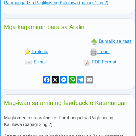
Pambungad sa Paglilinis ng Kaluluwa (bahagi 1 ng 2)
Mga kagamitan para sa Aralin
Bumalik sa itaas
I-rate ito
I-print
E-mail
PDF Format
Facebook
X
Messenger
WhatsApp
Telegram
Email
Mag-iwan sa amin ng feedback o Katanungan
Magkomento sa araling ito: Pambungad sa Paglilinis ng
Kaluluwa (bahagi 2 ng 2)