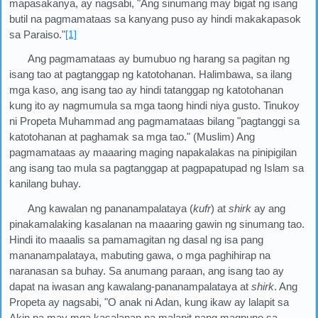
mapasakanya, ay nagsabi, "Ang sinumang may bigat ng isang
butil na pagmamataas sa kanyang puso ay hindi makakapasok
sa Paraiso."
[1]
Ang pagmamataas ay bumubuo ng harang sa pagitan ng
isang tao at pagtanggap ng katotohanan. Halimbawa, sa ilang
mga kaso, ang isang tao ay hindi tatanggap ng katotohanan
kung ito ay nagmumula sa mga taong hindi niya gusto. Tinukoy
ni Propeta Muhammad ang pagmamataas bilang "pagtanggi sa
katotohanan at paghamak sa mga tao." (Muslim) Ang
pagmamataas ay maaaring maging napakalakas na pinipigilan
ang isang tao mula sa pagtanggap at pagpapatupad ng Islam sa
kanilang buhay.
Ang kawalan ng pananampalataya (
kufr
) at
shirk
ay ang
pinakamalaking kasalanan na maaaring gawin ng sinumang tao.
Hindi ito maaalis sa pamamagitan ng dasal ng isa pang
mananampalataya, mabuting gawa, o mga paghihirap na
naranasan sa buhay. Sa anumang paraan, ang isang tao ay
dapat na iwasan ang kawalang-pananampalataya at
shirk
. Ang
Propeta ay nagsabi, "O anak ni Adan, kung ikaw ay lalapit sa
Akin na may mga kasalanan na malapit nang magpuno sa