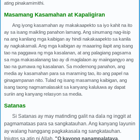
ating pinakamimithi.
Masamang Kasamahan at Kapaligiran
Ang iyong kasamahan ay makakaapekto sa iyo kahit na ito
ay sa isang maikling panahon lamang. Ang sinumang nag-iisip
na ang kanilang mga kaibigan ay hindi nakakaapekto sa kanila
ay nagkakamali. Ang mga kaibigan ay maaaring ilapit ang isang
tao na paggawa ng mga kasalanan, at ang palagiang pagsama
sa mga makasalanang tao ay di maglalaon ay maiingangyo ang
tao na gumawa ng kasalanan. Sa modernong panahon, ang
media ay kasamahan para sa maraming tao, ito ang papel na
ginagampanan nito. Tulad ng isang masamang kaibigan, ang
isang taong nagmamalasakit sa kanyang kaluluwa ay dapat
suriin ang kanyang relasyon sa media.
Satanas
Si Satanas ay may matinding galit na dala ng inggit at
pagmamataas para sa sangkatauhan. Ang kanyang layunin
ay walang hanggang pagkakasala ng sangkatauhan.
Iniutos sa atin ni Allah,
"O kayong nanampalataya,