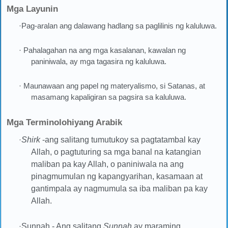
Mga Layunin
·Pag-aralan ang dalawang hadlang sa paglilinis ng kaluluwa.
· Pahalagahan na ang mga kasalanan, kawalan ng
paniniwala, ay mga tagasira ng kaluluwa.
· Maunawaan ang papel ng materyalismo, si Satanas, at
masamang kapaligiran sa pagsira sa kaluluwa.
Mga Terminolohiyang Arabik
·
Shirk
-ang salitang tumutukoy sa pagtatambal kay
Allah, o pagtuturing sa mga banal na katangian
maliban pa kay Allah, o paniniwala na ang
pinagmumulan ng kapangyarihan, kasamaan at
gantimpala ay nagmumula sa iba maliban pa kay
Allah.
·
Sunnah - Ang salitang
Sunnah
ay maraming