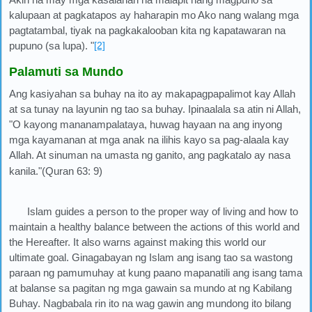
kalupaan at pagkatapos ay haharapin mo Ako nang walang mga
pagtatambal, tiyak na pagkakalooban kita ng kapatawaran na
pupuno (sa lupa). "
[2]
Palamuti sa Mundo
Ang kasiyahan sa buhay na ito ay makapagpapalimot kay Allah
at sa tunay na layunin ng tao sa buhay. Ipinaalala sa atin ni Allah,
"O kayong mananampalataya, huwag hayaan na ang inyong
mga kayamanan at mga anak na ilihis kayo sa pag-alaala kay
Allah. At sinuman na umasta ng ganito, ang pagkatalo ay nasa
kanila."(Quran 63: 9)
Islam guides a person to the proper way of living and how to
maintain a healthy balance between the actions of this world and
the Hereafter. It also warns against making this world our
ultimate goal. Ginagabayan ng Islam ang isang tao sa wastong
paraan ng pamumuhay at kung paano mapanatili ang isang tama
at balanse sa pagitan ng mga gawain sa mundo at ng Kabilang
Buhay. Nagbabala rin ito na wag gawin ang mundong ito bilang