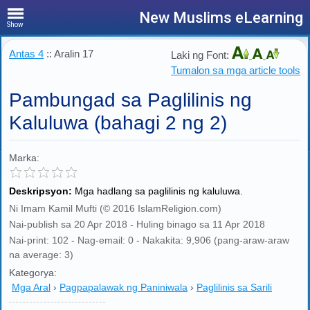
New Muslims eLearning
Show
Antas 4
:: Aralin 17
Laki ng Font:
Tumalon sa mga article tools
Pambungad sa Paglilinis ng
Kaluluwa (bahagi 2 ng 2)
Marka:
Deskripsyon:
Mga hadlang sa paglilinis ng kaluluwa.
Ni Imam Kamil Mufti (© 2016 IslamReligion.com)
Nai-publish sa 20 Apr 2018 - Huling binago sa 11 Apr 2018
Nai-print: 102 - Nag-email: 0 - Nakakita: 9,906 (pang-araw-araw
na average: 3)
Kategorya:
Mga Aral
›
Pagpapalawak ng Paniniwala
›
Paglilinis sa Sarili