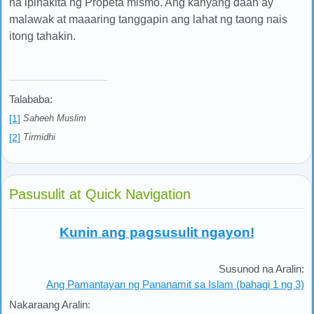
na ipinakita ng Propeta mismo. Ang kanyang daan ay
malawak at maaaring tanggapin ang lahat ng taong nais
itong tahakin.
Talababa:
[1]
Saheeh Muslim
[2]
Tirmidhi
Pasusulit at Quick Navigation
Kunin ang pagsusulit ngayon!
Susunod na Aralin:
Ang Pamantayan ng Pananamit sa Islam (bahagi 1 ng 3)
Nakaraang Aralin: