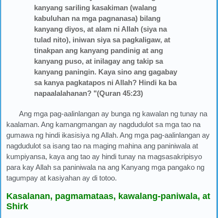
kanyang sariling kasakiman (walang
kabuluhan na mga pagnanasa) bilang
kanyang diyos, at alam ni Allah (siya na
tulad nito), iniwan siya sa pagkaligaw, at
tinakpan ang kanyang pandinig at ang
kanyang puso, at inilagay ang takip sa
kanyang paningin. Kaya sino ang gagabay
sa kanya pagkatapos ni Allah? Hindi ka ba
napaalalahanan? "(Quran 45:23)
Ang mga pag-aalinlangan ay bunga ng kawalan ng tunay na
kaalaman. Ang kamangmangan ay nagdudulot sa mga tao na
gumawa ng hindi ikasisiya ng Allah. Ang mga pag-aalinlangan ay
nagdudulot sa isang tao na maging mahina ang paniniwala at
kumpiyansa, kaya ang tao ay hindi tunay na magsasakripisyo
para kay Allah sa paniniwala na ang Kanyang mga pangako ng
tagumpay at kasiyahan ay di totoo.
Kasalanan, pagmamataas, kawalang-paniwala, at
Shirk