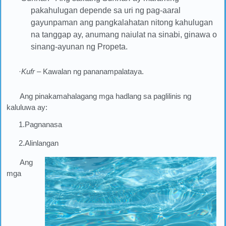
pakahulugan depende sa uri ng pag-aaral
gayunpaman ang pangkalahatan nitong kahulugan
na tanggap ay, anumang naiulat na sinabi, ginawa o
sinang-ayunan ng Propeta.
·
Kufr
– Kawalan ng pananampalataya.
Ang pinakamahalagang mga hadlang sa paglilinis ng
kaluluwa ay:
1.Pagnanasa
2.Alinlangan
Ang
mga