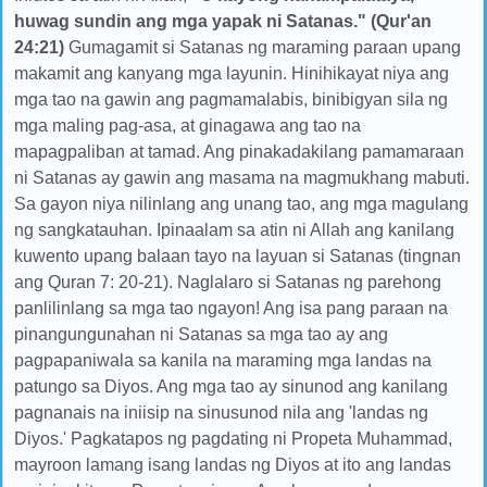
huwag sundin ang mga yapak ni Satanas." (Qur'an
24:21)
Gumagamit si Satanas ng maraming paraan upang
makamit ang kanyang mga layunin. Hinihikayat niya ang
mga tao na gawin ang pagmamalabis, binibigyan sila ng
mga maling pag-asa, at ginagawa ang tao na
mapagpaliban at tamad. Ang pinakadakilang pamamaraan
ni Satanas ay gawin ang masama na magmukhang mabuti.
Sa gayon niya nilinlang ang unang tao, ang mga magulang
ng sangkatauhan. Ipinaalam sa atin ni Allah ang kanilang
kuwento upang balaan tayo na layuan si Satanas (tingnan
ang Quran 7: 20-21). Naglalaro si Satanas ng parehong
panlilinlang sa mga tao ngayon! Ang isa pang paraan na
pinangungunahan ni Satanas sa mga tao ay ang
pagpapaniwala sa kanila na maraming mga landas na
patungo sa Diyos. Ang mga tao ay sinunod ang kanilang
pagnanais na iniisip na sinusunod nila ang 'landas ng
Diyos.' Pagkatapos ng pagdating ni Propeta Muhammad,
mayroon lamang isang landas ng Diyos at ito ang landas