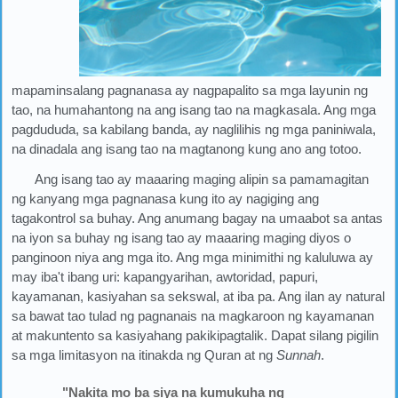
mapaminsalang pagnanasa ay nagpapalito sa mga layunin ng
tao, na humahantong na ang isang tao na magkasala. Ang mga
pagdududa, sa kabilang banda, ay naglilihis ng mga paniniwala,
na dinadala ang isang tao na magtanong kung ano ang totoo.
Ang isang tao ay maaaring maging alipin sa pamamagitan
ng kanyang mga pagnanasa kung ito ay nagiging ang
tagakontrol sa buhay. Ang anumang bagay na umaabot sa antas
na iyon sa buhay ng isang tao ay maaaring maging diyos o
panginoon niya ang mga ito. Ang mga minimithi ng kaluluwa ay
may iba't ibang uri: kapangyarihan, awtoridad, papuri,
kayamanan, kasiyahan sa sekswal, at iba pa. Ang ilan ay natural
sa bawat tao tulad ng pagnanais na magkaroon ng kayamanan
at makuntento sa kasiyahang pakikipagtalik. Dapat silang pigilin
sa mga limitasyon na itinakda ng Quran at ng
Sunnah
.
"Nakita mo ba siya na kumukuha ng