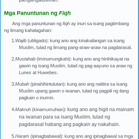
Mga Panuntunan ng
Fiqh
Ang mga panuntunan ng
fiqh
ay inuri sa isang pagtimbang
ng limang kahalagahan:
1.
Wajib
(ubligado): kung ano ang kinakailangan sa isang
Muslim, tulad ng limang pang-araw-araw na pagdarasal.
2.
Mustahab
(iminumungkahi): kung ano ang hinihikayat na
gawin ng isang Muslim, tulad ng pag-aayuno sa araw ng
Lunes at Huwebes.
3.
Mubah
(pinahihintulutan): kung ano ang natitira sa isang
Muslim upang gawin o iwanan, tulad ng pagpili ng ilang
pagkain o inumin.
4.
Makruh
(kinamumuhian
): kung ano ang higit na mainam
na iwanan para sa isang Muslim, tulad ng
pagdarasal habang ang pagkain ay nakahain.
5.
Haram
(ipinagbabawal): kung ano ang ipinagbawal sa mga