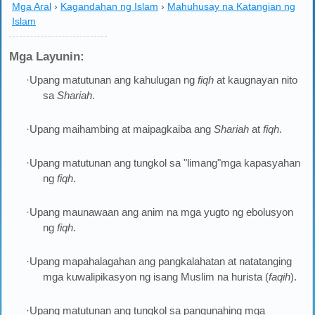
Mga Aral
›
Kagandahan ng Islam
›
Mahuhusay na Katangian ng
Islam
Mga Layunin:
·Upang matutunan ang kahulugan ng
fiqh
at kaugnayan nito
sa
Shariah
.
·Upang maihambing at maipagkaiba ang
Shariah
at
fiqh
.
·Upang matutunan ang tungkol sa "limang"mga kapasyahan
ng
fiqh
.
·Upang maunawaan ang anim na mga yugto ng ebolusyon
ng
fiqh
.
·Upang mapahalagahan ang pangkalahatan at natatanging
mga kuwalipikasyon ng isang Muslim na hurista (
faqih
).
·Upang matutunan ang tungkol sa pangunahing mga