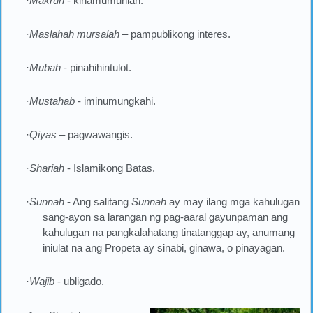
·
Makruh
- kinamumuhian.
·
Maslahah mursalah
– pampublikong interes.
·
Mubah
- pinahihintulot.
·
Mustahab
- iminumungkahi.
·
Qiyas
– pagwawangis.
·
Shariah
- Islamikong Batas.
·
Sunnah
- Ang salitang
Sunnah
ay may ilang mga kahulugan
sang-ayon sa larangan ng pag-aaral gayunpaman ang
kahulugan na pangkalahatang tinatanggap ay, anumang
iniulat na ang Propeta ay sinabi, ginawa, o pinayagan.
·
Wajib
- ubligado.