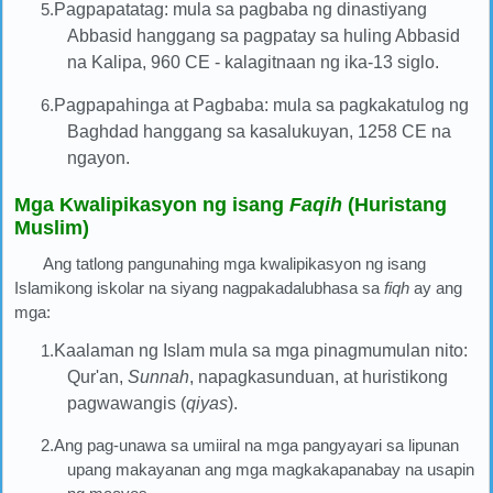
5.
Pagpapatatag: mula sa pagbaba ng dinastiyang
Abbasid hanggang sa pagpatay sa huling Abbasid
na Kalipa, 960 CE - kalagitnaan ng ika-13 siglo.
6.
Pagpapahinga at Pagbaba: mula sa pagkakatulog ng
Baghdad hanggang sa kasalukuyan, 1258 CE na
ngayon.
Mga Kwalipikasyon ng isang
Faqih
(Huristang
Muslim)
Ang tatlong pangunahing mga kwalipikasyon ng isang
Islamikong iskolar na siyang nagpakadalubhasa sa
fiqh
ay ang
mga:
1.
Kaalaman ng Islam mula sa mga pinagmumulan nito:
Qur'an,
Sunnah
, napagkasunduan, at huristikong
pagwawangis (
qiyas
).
2.Ang pag-unawa sa umiiral na mga pangyayari sa lipunan
upang makayanan ang mga magkakapanabay na usapin