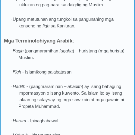
luklukan ng pag-aaral sa daigdig ng Muslim.
·Upang matutunan ang tungkol sa pangunahing mga
konseho ng
fiqh
sa Kanluran.
Mga Terminolohiyang Arabik:
·
Faqih
(pangmaramihan
fuqaha
) – huristang (mga hurista)
Muslim.
·
Fiqh
- Islamikong palabatasan.
·
Hadith
- (pangmaramihan –
ahadith
) ay isang bahagi ng
impormasyon o isang kuwento. Sa Islam ito ay isang
talaan ng salaysay ng mga sawikain at mga gawain ni
Propeta Muhammad.
·
Haram
- Ipinagbabawal.