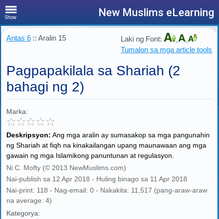
New Muslims eLearning
Show
Antas 6
:: Aralin 15
Laki ng Font:
Tumalon sa mga article tools
Pagpapakilala sa Shariah (2
bahagi ng 2)
Marka:
Deskripsyon:
Ang mga aralin ay sumasakop sa mga pangunahin
ng Shariah at fiqh na kinakailangan upang maunawaan ang mga
gawain ng mga Islamikong panuntunan at regulasyon.
Ni C. Mofty (© 2013 NewMuslims.com)
Nai-publish sa 12 Apr 2018 - Huling binago sa 11 Apr 2018
Nai-print: 118 - Nag-email: 0 - Nakakita: 11,517 (pang-araw-araw
na average: 4)
Kategorya: