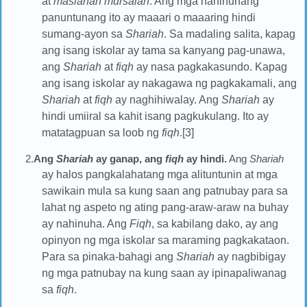
at
maslahah mursalah
. Ang mga nahinuhang
panuntunang ito ay maaari o maaaring hindi
sumang-ayon sa
Shariah
. Sa madaling salita, kapag
ang isang iskolar ay tama sa kanyang pag-unawa,
ang
Shariah
at
fiqh
ay nasa pagkakasundo. Kapag
ang isang iskolar ay nakagawa ng pagkakamali, ang
Shariah
at
fiqh
ay naghihiwalay. Ang
Shariah
ay
hindi umiiral sa kahit isang pagkukulang. Ito ay
matatagpuan sa loob ng
fiqh
.[3]
2.
Ang
Shariah
ay ganap, ang
fiqh
ay hindi.
Ang
Shariah
ay halos pangkalahatang mga alituntunin at mga
sawikain mula sa kung saan ang patnubay para sa
lahat ng aspeto ng ating pang-araw-araw na buhay
ay nahinuha. Ang
Fiqh
, sa kabilang dako, ay ang
opinyon ng mga iskolar sa maraming pagkakataon.
Para sa pinaka-bahagi ang
Shariah
ay nagbibigay
ng mga patnubay na kung saan ay ipinapaliwanag
sa
fiqh
.