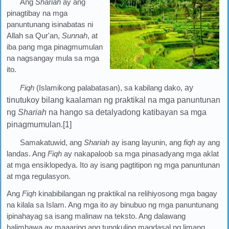
Ang
Shariah
ay ang
pinagtibay na mga
panuntunang isinabatas ni
Allah sa Qur'an,
Sunnah
, at
iba pang mga pinagmumulan
na nagsangay mula sa mga
ito.
Fiqh
(Islamikong palabatasan), sa kabilang dako,
ay
tinutukoy bilang kaalaman ng praktikal na mga panuntunan
ng
Shariah
na hango sa detalyadong katibayan sa mga
pinagmumulan.[1]
Samakatuwid, ang
Shariah
ay isang layunin, ang
fiqh
ay ang
landas. Ang
Fiqh
ay nakapaloob sa mga pinasadyang mga aklat
at mga ensiklopedya. Ito ay isang pagtitipon ng mga panuntunan
at mga regulasyon.
Ang
Fiqh
kinabibilangan ng praktikal na relihiyosong mga bagay
na kilala sa Islam. Ang mga ito ay binubuo ng mga panuntunang
ipinahayag sa isang malinaw na teksto. Ang dalawang
halimbawa ay maaaring ang tungkuling magdasal ng limang