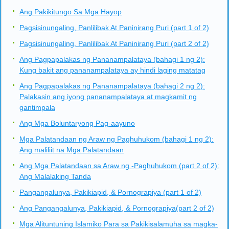
Ang Pakikitungo Sa Mga Hayop
Pagsisinungaling, Panlilibak At Paninirang Puri (part 1 of 2)
Pagsisinungaling, Panlilibak At Paninirang Puri (part 2 of 2)
Ang Pagpapalakas ng Pananampalataya (bahagi 1 ng 2):
Kung bakit ang pananampalataya ay hindi laging matatag
Ang Pagpapalakas ng Pananampalataya (bahagi 2 ng 2):
Palakasin ang iyong pananampalataya at magkamit ng
gantimpala
Ang Mga Boluntaryong Pag-aayuno
Mga Palatandaan ng Araw ng Paghuhukom (bahagi 1 ng 2):
Ang maliliit na Mga Palatandaan
Ang Mga Palatandaan sa Araw ng -Paghuhukom (part 2 of 2):
Ang Malalaking Tanda
Pangangalunya, Pakikiapid, & Pornograpiya (part 1 of 2)
Ang Pangangalunya, Pakikiapid, & Pornograpiya(part 2 of 2)
Mga Alituntuning Islamiko Para sa Pakikisalamuha sa magka-