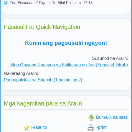
[4]
The Evolution of Fiqh
ni Dr. Bilal Philips p. 17-18.
Pasusulit at Quick Navigation
Kunin ang pagsusulit ngayon!
Susunod na Aralin:
Mga Gawang Naaayon sa Kalikasan ng Tao (Sunan ul-Fitrah)
Nakaraang Aralin:
Pagpapakilala sa Shariah (1 bahagi ng 2)
Mga kagamitan para sa Aralin
Bumalik sa itaas
I-rate ito
I-print