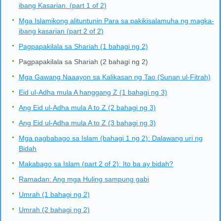
ibang Kasarian. (part 1 of 2)
Mga Islamikong alituntunin Para sa pakikisalamuha ng magka-
ibang kasarian (part 2 of 2)
Pagpapakilala sa Shariah (1 bahagi ng 2)
Pagpapakilala sa Shariah (2 bahagi ng 2)
Mga Gawang Naaayon sa Kalikasan ng Tao (Sunan ul-Fitrah)
Eid ul-Adha mula A hanggang Z (1 bahagi ng 3)
Ang Eid ul-Adha mula A to Z (2 bahagi ng 3)
Ang Eid ul-Adha mula A to Z (3 bahagi ng 3)
Mga pagbabago sa Islam (bahagi 1 ng 2): Dalawang uri ng
Bidah
Makabago sa Islam (part 2 of 2): Ito ba ay bidah?
Ramadan: Ang mga Huling sampung gabi
Umrah (1 bahagi ng 2)
Umrah (2 bahagi ng 2)