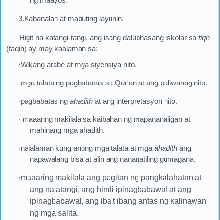
ng maayos.
3.Kabanalan at mabuting layunin.
Higit na katangi-tangi, ang isang dalubhasang iskolar sa
fiqh
(faqih) ay may kaalaman sa:
·Wikang arabe at mga siyensiya nito.
·mga talata ng pagbabatas sa Qur'an at ang paliwanag nito.
·pagbabatas ng
ahadith
at ang interpretasyon nito.
· maaaring makilala sa kaibahan ng mapananaligan at
mahinang mga ahadith.
·nalalaman kung anong mga talata at mga
ahadith
ang
napawalang bisa at alin ang nananatiling gumagana.
·
maaaring makilala ang pagitan ng pangkalahatan at
ang natatangi, ang hindi ipinagbabawal at ang
ipinagbabawal, ang iba't ibang antas ng kalinawan
ng mga salita.