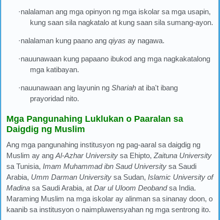
·nalalaman ang mga opinyon ng mga iskolar sa mga usapin,
kung saan sila nagkatalo at kung saan sila sumang-ayon.
·nalalaman kung paano ang
qiyas
ay nagawa.
·nauunawaan kung papaano ibukod ang mga nagkakatalong
mga katibayan.
·nauunawaan ang layunin ng
Shariah
at iba't ibang
prayoridad nito.
Mga Pangunahing Luklukan o Paaralan sa
Daigdig ng Muslim
Ang mga pangunahing institusyon ng pag-aaral sa daigdig ng
Muslim ay ang
Al-Azhar University
sa Ehipto,
Zaituna University
sa Tunisia,
Imam Muhammad ibn Saud University
sa Saudi
Arabia,
Umm Darman University
sa Sudan,
Islamic University of
Madina
sa Saudi Arabia, at
Dar ul Uloom Deoband
sa India.
Maraming Muslim na mga iskolar ay alinman sa sinanay doon, o
kaanib sa institusyon o naimpluwensyahan ng mga sentrong ito.