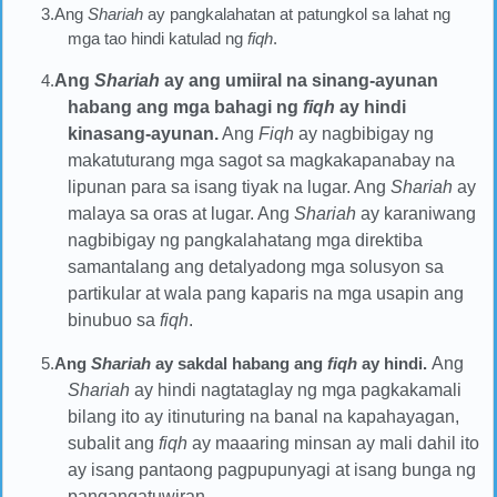
3.Ang
Shariah
ay pangkalahatan at patungkol sa lahat ng
mga tao hindi katulad ng
fiqh
.
4.
Ang
Shariah
ay ang umiiral na sinang-ayunan
habang ang mga bahagi ng
fiqh
ay hindi
kinasang-ayunan.
Ang
Fiqh
ay nagbibigay ng
makatuturang mga sagot sa magkakapanabay na
lipunan para sa isang tiyak na lugar. Ang
Shariah
ay
malaya sa oras at lugar. Ang
Shariah
ay karaniwang
nagbibigay ng pangkalahatang mga direktiba
samantalang ang detalyadong mga solusyon sa
partikular at wala pang kaparis na mga usapin ang
binubuo sa
fiqh
.
5.
Ang
Shariah
ay sakdal habang ang
fiqh
ay hindi.
Ang
Shariah
ay hindi nagtataglay ng mga pagkakamali
bilang ito ay itinuturing na banal na kapahayagan,
subalit ang
fiqh
ay maaaring minsan ay mali dahil ito
ay isang pantaong pagpupunyagi at isang bunga ng
pangangatuwiran.