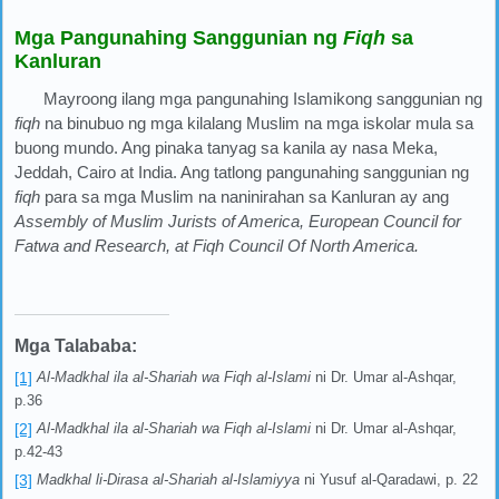
Mga Pangunahing Sanggunian ng
Fiqh
sa
Kanluran
Mayroong ilang mga pangunahing Islamikong sanggunian ng
fiqh
na binubuo ng mga kilalang Muslim na mga iskolar mula sa
buong mundo. Ang pinaka tanyag sa kanila ay nasa Meka,
Jeddah, Cairo at India. Ang tatlong pangunahing sanggunian ng
fiqh
para sa mga Muslim na naninirahan sa Kanluran ay ang
Assembly of Muslim Jurists of America, European Council for
Fatwa and Research, at Fiqh Council Of North America.
Mga Talababa:
[1]
Al-Madkhal ila al-Shariah wa Fiqh al-Islami
ni Dr. Umar al-Ashqar,
p.36
[2]
Al-Madkhal ila al-Shariah wa Fiqh al-Islami
ni Dr. Umar al-Ashqar,
p.42-43
[3]
Madkhal li-Dirasa al-Shariah al-Islamiyya
ni Yusuf al-Qaradawi, p. 22