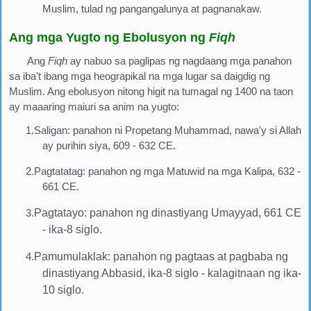
Muslim, tulad ng pangangalunya at pagnanakaw.
Ang mga Yugto ng Ebolusyon ng
Fiqh
Ang
Fiqh
ay nabuo sa paglipas ng nagdaang mga panahon
sa iba't ibang mga heograpikal na mga lugar sa daigdig ng
Muslim. Ang ebolusyon nitong higit na tumagal ng 1400 na taon
ay maaaring maiuri sa anim na yugto:
1.Saligan: panahon ni Propetang Muhammad, nawa'y si Allah
ay purihin siya, 609 - 632 CE.
2.Pagtatatag: panahon ng mga Matuwid na mga Kalipa, 632 -
661 CE.
3.
Pagtatayo: panahon ng dinastiyang Umayyad, 661 CE
- ika-8 siglo.
4.
Pamumulaklak:
panahon ng pagtaas at pagbaba ng
dinastiyang Abbasid, ika-8 siglo - kalagitnaan ng ika-
10 siglo.