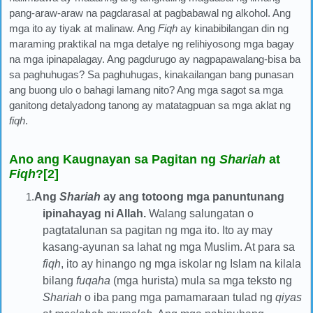
pang-araw-araw na pagdarasal at pagbabawal ng alkohol. Ang
mga ito ay tiyak at malinaw. Ang
Fiqh
ay kinabibilangan din ng
maraming praktikal na mga detalye ng relihiyosong mga bagay
na mga ipinapalagay. Ang pagdurugo ay nagpapawalang-bisa ba
sa paghuhugas? Sa paghuhugas, kinakailangan bang punasan
ang buong ulo o bahagi lamang nito? Ang mga sagot sa mga
ganitong detalyadong tanong ay matatagpuan sa mga aklat ng
fiqh
.
Ano ang Kaugnayan sa Pagitan ng
Shariah
at
Fiqh
?[2]
1.
Ang
Shariah
ay ang totoong mga panuntunang
ipinahayag ni Allah.
Walang salungatan o
pagtatalunan sa pagitan ng mga ito. Ito ay may
kasang-ayunan sa lahat ng mga Muslim. At para sa
fiqh
, ito ay hinango ng mga iskolar ng Islam na kilala
bilang
fuqaha
(mga hurista) mula sa mga teksto ng
Shariah
o iba pang mga pamamaraan tulad ng
qiyas