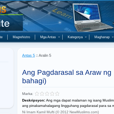
te
Magrehistro
Mga Antas
Kategorya
Maghanap
Antas 5
:: Aralin 5
Ang Pagdarasal sa Araw ng 
bahagi)
Marka:
Deskripsyon:
Ang mga dapat malaman ng isang Muslim t
ang pinakamahalagang lingguhang pagdarasal para sa 
Ni Imam Kamil Mufti (© 2012 NewMuslims.com)