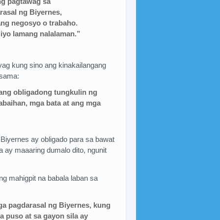
ng pagtawag sa
rasal ng Biyernes,
ang negosyo o trabaho.
y iyo lamang nalalaman.”
ag kung sino ang kinakailangang
asama:
ang obligadong tungkulin ng
abaihan, mga bata at ang mga
Biyernes ay obligado para sa bawat
a ay maaaring dumalo dito, ngunit
g mahigpit na babala laban sa
ga pagdarasal ng Biyernes, kung
a puso at sa gayon sila ay