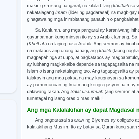
makinig sa isang pangaral, na kilala bilang
khutbah
sa w
nakatalagang
Imam
(lider ng pagdarasal) na magbigay
ginagawa ng mga inimbitahang panauhin o pangkalah
Sa Kanluran, ang mga pangaral ay karaniwang iniha
gayunpaman kung minsan ito ay sa Arabik lamang. Sa 
(
Khutbah
) na laging nasa Arabik. Ang sermon ay binu
na matapos ang unang bahagi, ang
khatib
(taong nagha
magpapahinga at uupo, at pagkatapos ay magpapatuloy i
ay lubhang magkakaiba depende sa tagapagsalita na ma
Islam o isang nakatalagang tao. Ang tagapagsalita ay p
talakayin ang mga paksa na may kaugnayan sa komun
ay pamumunuan ng Imam ang kongregasyon na may mai
dalawang rakah. Ang
Salat ul-Jumuah
(ang sermon at a
tumatagal ng isang oras o mas maikli.
Ang mga Kalalakihan ay dapat Magdasal n
Ang pagdarasal sa araw ng Biyernes ay obligado at
kalalakihang Muslim. Ito ay batay sa Quran kung saan s