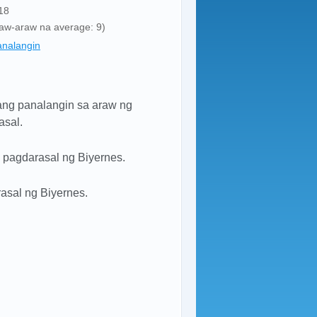
18
araw-araw na average: 9)
nalangin
ng panalangin sa araw ng
asal.
pagdarasal ng Biyernes.
sal ng Biyernes.
.