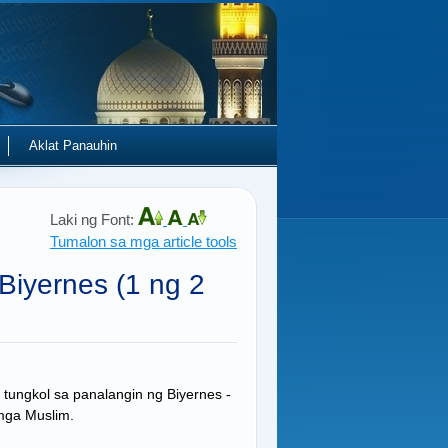
Aklat Panauhin
Laki ng Font:
Tumalon sa mga article tools
Biyernes (1 ng 2
ungkol sa panalangin ng Biyernes -
mga Muslim.