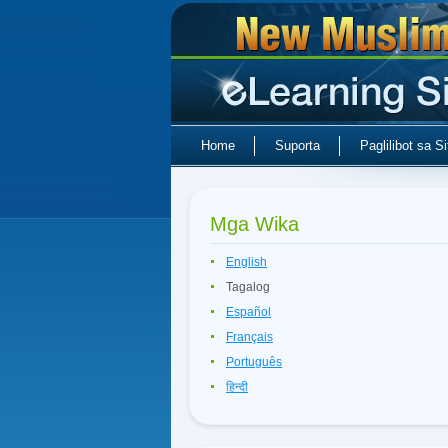
Home
Suporta
Paglilibot sa Si
Mga Wika
English
Tagalog
Español
Français
Português
हिन्दी