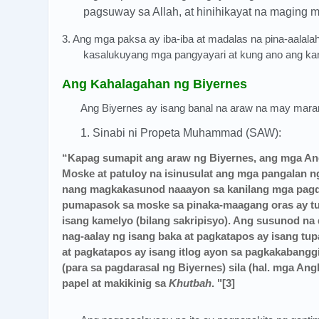
pagsuway sa Allah, at hinihikayat na maging m
3. Ang mga paksa ay iba-iba at madalas na pina-aala
kasalukuyang mga pangyayari at kung ano ang kani
Ang Kahalagahan ng Biyernes
Ang Biyernes ay isang banal na araw na may mara
1. Sinabi ni Propeta Muhammad (SAW):
“Kapag sumapit ang araw ng Biyernes, ang mga Ang
Moske at patuloy na isinusulat ang mga pangalan 
nang magkakasunod naaayon sa kanilang mga pagda
pumapasok sa moske sa pinaka-maagang oras ay tul
isang kamelyo (bilang sakripisyo). Ang susunod na d
nag-aalay ng isang baka at pagkatapos ay isang tu
at pagkatapos ay isang itlog ayon sa pagkakabang
(para sa pagdarasal ng Biyernes) sila (hal. mga Angh
papel at makikinig sa
Khutbah
. "[3]