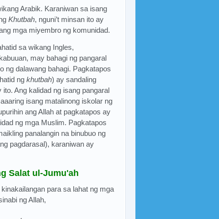
ikang Arabik. Karaniwan sa isang
 ng
Khutbah
, nguni’t minsan ito ay
atang mga miyembro ng komunidad.
hatid sa wikang Ingles,
kabuuan, may bahagi ng pangaral
buo ng dalawang bahagi. Pagkatapos
hatid ng
khutbah
) ay sandaling
to. Ang kalidad ng isang pangaral
aaring isang matalinong iskolar ng
upurihin ang Allah at pagkatapos ay
idad ng mga Muslim. Pagkatapos
kling panalangin na binubuo ng
ng pagdarasal), karaniwan ay
g Salat ul-Jumu'ah
 kinakailangan para sa lahat ng mga
inabi ng Allah,