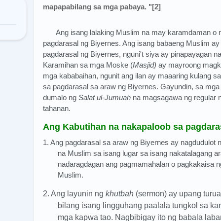
mapapabilang sa mga pabaya. "[2]
Ang isang lalaking Muslim na may karamdaman o n
pagdarasal ng Biyernes. Ang isang babaeng Muslim ay 
pagdarasal ng Biyernes, nguni't siya ay pinapayagan n
Karamihan sa mga Moske (
Masjid)
ay mayroong magka
mga kababaihan, ngunit ang ilan ay maaaring kulang s
sa pagdarasal sa araw ng Biyernes. Gayundin, sa mga
dumalo ng
Salat ul-Jumuah
na magsagawa ng regular n
tahanan.
Ang Kabutihan na nakapaloob sa pagdara
1. Ang pagdarasal sa araw ng Biyernes ay nagdudulot
na Muslim sa isang lugar sa isang nakatalagang a
nadaragdagan ang pagmamahalan o pagkakaisa ng
Muslim.
2.
Ang layunin ng
khutbah
(sermon) ay upang turua
bilang isang lingguhang paalala tungkol sa kan
mga kapwa tao. Nagbibigay ito ng babala lab