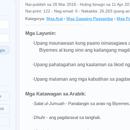
Nai-publish sa 28 Mar 2018 - Huling binago sa 11 Apr 20
Nai-print: 122 - Nag-email: 0 - Nakakita: 26,263 (pang-
Kategorya:
Mga Aral
›
Mga Gawaing Pagsamba
›
Mga Pa
Mga Layunin:
·
Upang maunawaan kung paano isinasagawa a
Biyernes at kung sino ang kailangang magd
gin
·
Upang pahalagahan ang kaalaman sa likod ng 
·
Upang malaman ang mga kabutihan sa pagdara
Mga Katawagan sa Arabik:
e
·
Salat ul-Jumuah
- Panalangin sa araw ng Biyernes
ok
·
Dhuhr
- ang pagdarasal sa tanghali.