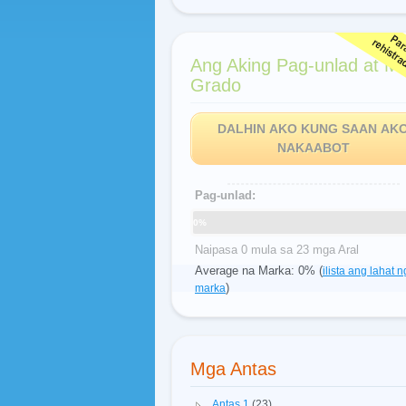
Ang Aking Pag-unlad at M
Grado
DALHIN AKO KUNG SAAN AK
NAKAABOT
Pag-unlad:
0%
Naipasa 0 mula sa 23 mga Aral
Average na Marka: 0% (
ilista ang lahat n
)
marka
Mga Antas
Antas 1
(23)