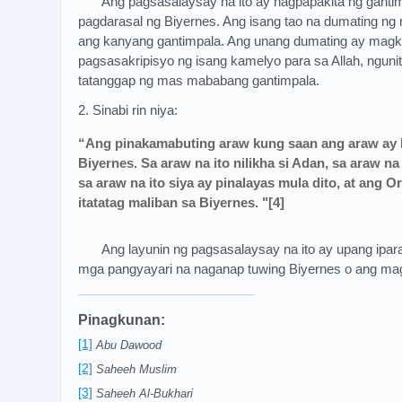
Ang pagsasalaysay na ito ay nagpapakita ng ganti
pagdarasal ng Biyernes. Ang isang tao na dumating n
ang kanyang gantimpala. Ang unang dumating ay magka
pagsasakripisyo ng isang kamelyo para sa Allah, nguni
tatanggap ng mas mababang gantimpala.
2. Sinabi rin niya:
“Ang pinakamabuting araw kung saan ang araw ay l
Biyernes. Sa araw na ito nilikha si Adan, sa araw na 
sa araw na ito siya ay pinalayas mula dito, at ang
itatatag maliban sa Biyernes. "[4]
Ang layunin ng pagsasalaysay na ito ay upang ipar
mga pangyayari na naganap tuwing Biyernes o ang ma
Pinagkunan:
[1]
Abu Dawood
[2]
Saheeh Muslim
[3]
Saheeh Al-Bukhari