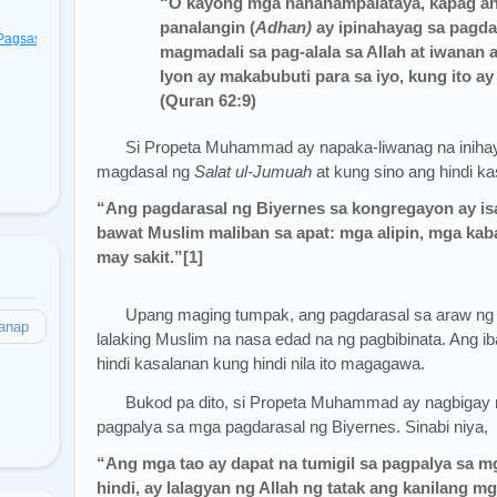
“O kayong mga nananampalataya, kapag a
panalangin (
Adhan)
ay ipinahayag sa pagda
t Pagsasagawa
(48)
magmadali sa pag-alala sa Allah at iwanan 
Iyon ay makabubuti para sa iyo, kung ito a
(Quran 62:9)
Si Propeta Muhammad ay napaka-liwanag na inihay
magdasal ng
Salat ul-Jumuah
at kung sino ang hindi k
“Ang pagdarasal ng Biyernes sa kongregayon ay is
bawat Muslim maliban sa apat: mga alipin, mga kab
may sakit.”[1]
Upang maging tumpak, ang pagdarasal sa araw ng 
anap
lalaking Muslim na nasa edad na ng pagbibinata. Ang ib
hindi kasalanan kung hindi nila ito magagawa.
Bukod pa dito, si Propeta Muhammad ay nagbigay n
pagpalya sa mga pagdarasal ng Biyernes. Sinabi niya,
“Ang mga tao ay dapat na tumigil sa pagpalya sa m
hindi, ay lalagyan ng Allah ng tatak ang kanilang mg