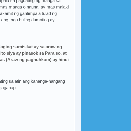
mpala sa pagdating ng maaga sa
g mas maaga o nauna, ay mas malaki
kamit ng gantimpala tulad ng
t ang mga huling dumating ay
aging sumisikat ay sa araw ng
ito siya ay pinasok sa Paraiso, at
 Oras (Araw ng paghuhkom) ay hindi
ating sa atin ang kahanga-hangang
gaganap.