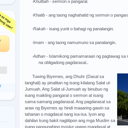
·
Khutbah
- sermon o pangaral.
·
Khatib
- ang taong naghahatid ng sermon o pangara
ga
·
Rakah
- isang yunit o bahagi ng panalangin.
O
·
Imam
- ang taong namumuno sa panalangin.
·
Adhan
- Islamikong pamamaraan ng pagtawag sa 
na obligadong pagdarasal..
Tuwing Biyernes, ang Dhuhr (Dasal sa
tanghali) ay pinalitan ng isang kilalang Salat ul-
g
Jumuah. Ang Salat ul-Jumuah ay binubuo ng
isang maikling pangaral o sermon at isang
sama-samang pagdarasal. Ang pagdarasal sa
araw ng Biyernes ay hindi maaaring gawin sa
tahanan o magdasal nang isa-isa. Iyon ang
dahilan kung bakit nagtitipon ang mga Muslim sa
isang pangunahing moske upang magdasal at