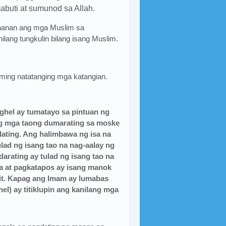
abuti at sumunod sa Allah.
lahanan ang mga Muslim sa
lang tungkulin bilang isang Muslim.
ming natatanging mga katangian.
hel ay tumatayo sa pintuan ng
ng mga taong dumarating sa moske
ting. Ang halimbawa ng isa na
ad ng isang tao na nag-aalay ng
arating ay tulad ng isang tao na
pa at pagkatapos ay isang manok
git. Kapag ang Imam ay lumabas
el) ay titiklupin ang kanilang mga