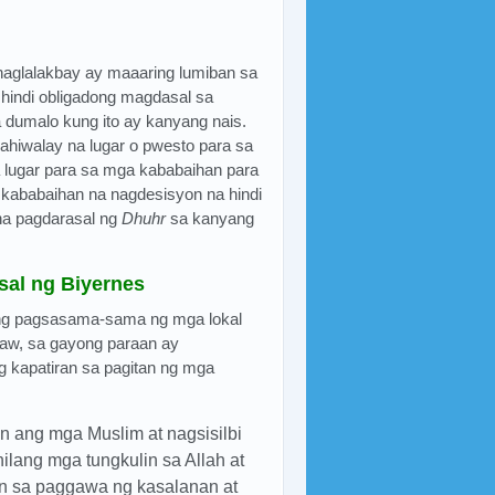
aglalakbay ay maaaring lumiban sa
hindi obligadong magdasal sa
a dumalo kung ito ay kanyang nais.
hiwalay na lugar o pwesto para sa
a lugar para sa mga kababaihan para
 kababaihan na nagdesisyon na hindi
a pagdarasal ng
Dhuhr
sa kanyang
sal ng Biyernes
 ng pagsasama-sama ng mga lokal
raw, sa gayong paraan ay
 kapatiran sa pagitan ng mga
n ang mga Muslim at nagsisilbi
ilang mga tungkulin sa Allah at
an sa paggawa ng kasalanan at