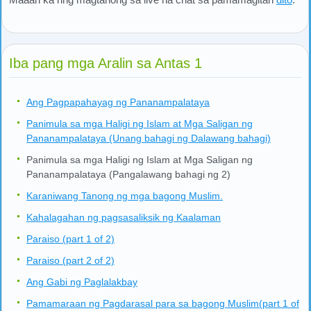
Iba pang mga Aralin sa Antas 1
Ang Pagpapahayag ng Pananampalataya
Panimula sa mga Haligi ng Islam at Mga Saligan ng
Pananampalataya (Unang bahagi ng Dalawang bahagi)
Panimula sa mga Haligi ng Islam at Mga Saligan ng
Pananampalataya (Pangalawang bahagi ng 2)
Karaniwang Tanong ng mga bagong Muslim.
Kahalagahan ng pagsasaliksik ng Kaalaman
Paraiso (part 1 of 2)
Paraiso (part 2 of 2)
Ang Gabi ng Paglalakbay
Pamamaraan ng Pagdarasal para sa bagong Muslim(part 1 of