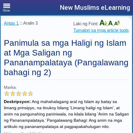
New Muslims eLearning
Show
Antas 1
:: Aralin 3
Laki ng Font:
Tumalon sa mga article tools
Panimula sa mga Haligi ng Islam
at Mga Saligan ng
Pananampalataya (Pangalawang
bahagi ng 2)
Marka:
Deskripsyon:
Ang mahahalagang aral ng Islam ay batay sa
limang prinsipyo, na tinukoy bilang 'Limang haligi ng Islam', at
anim na pangunahing paniniwala, na kilala bilang 'Anim na Saligan
ng Pananampalataya.’ Pangalawang Bahagi: Ang anim na mga
artikulo ng pananampalataya at pagpapakahulugan nito.