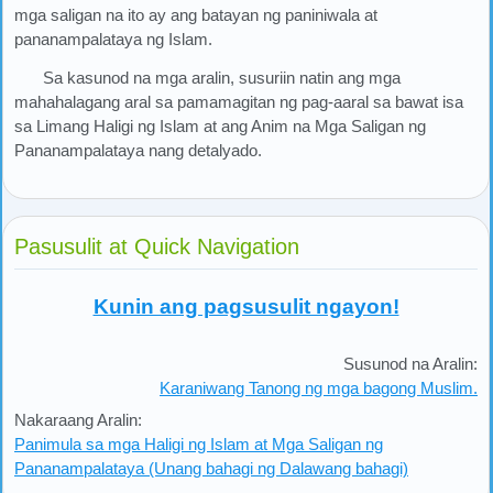
mga saligan na ito ay ang batayan ng paniniwala at
pananampalataya ng Islam.
Sa kasunod na mga aralin, susuriin natin ang mga
mahahalagang aral sa pamamagitan ng pag-aaral sa bawat isa
sa Limang Haligi ng Islam at ang Anim na Mga Saligan ng
Pananampalataya nang detalyado.
Pasusulit at Quick Navigation
Kunin ang pagsusulit ngayon!
Susunod na Aralin:
Karaniwang Tanong ng mga bagong Muslim.
Nakaraang Aralin:
Panimula sa mga Haligi ng Islam at Mga Saligan ng
Pananampalataya (Unang bahagi ng Dalawang bahagi)