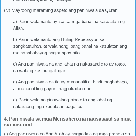
(iv) Mayroong maraming aspeto ang paniniwala sa Quran:
a) Paniniwala na ito ay isa sa mga banal na kasulatan ng
Allah.
b) Paniniwala na ito ang Huling Rebelasyon sa
sangkatauhan, at wala nang ibang banal na kasulatan ang
maipapahahayag pagkatapos nito
c) Ang paniniwala na ang lahat ng nakasaad dito ay totoo,
na walang kasinungalingan.
d) Ang paniniwala na ito ay mananatili at hindi magbabago,
at mananatiling gayon magpakailanman
e) Paniniwala na pinawalang-bisa nito ang lahat ng
nakaraang mga kasulatan bago ito.
4. Paniniwala sa mga Mensahero
,
na nagsasaad sa mga
sumusunod:
(i) Ang paniniwala na Ang Allah ay nagpadala ng mga propeta sa