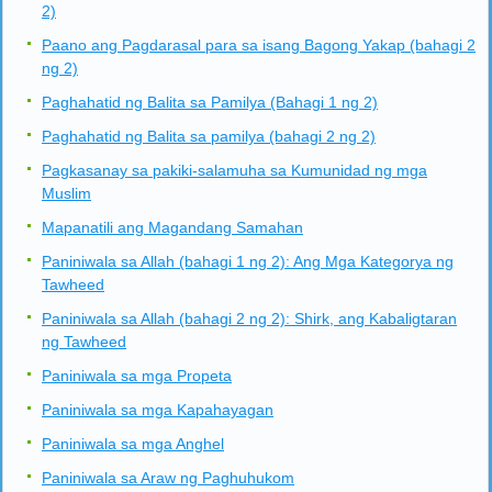
2)
Paano ang Pagdarasal para sa isang Bagong Yakap (bahagi 2
ng 2)
Paghahatid ng Balita sa Pamilya (Bahagi 1 ng 2)
Paghahatid ng Balita sa pamilya (bahagi 2 ng 2)
Pagkasanay sa pakiki-salamuha sa Kumunidad ng mga
Muslim
Mapanatili ang Magandang Samahan
Paniniwala sa Allah (bahagi 1 ng 2): Ang Mga Kategorya ng
Tawheed
Paniniwala sa Allah (bahagi 2 ng 2): Shirk, ang Kabaligtaran
ng Tawheed
Paniniwala sa mga Propeta
Paniniwala sa mga Kapahayagan
Paniniwala sa mga Anghel
Paniniwala sa Araw ng Paghuhukom