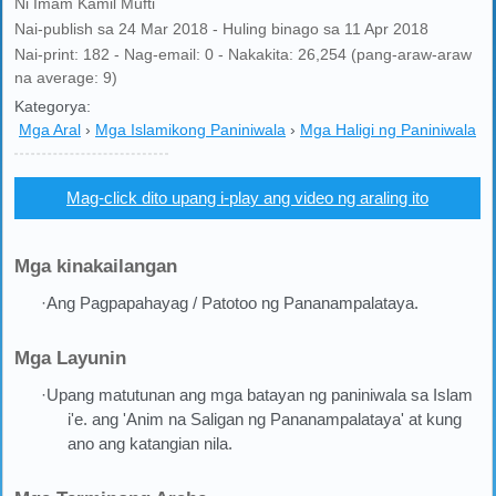
Ni Imam Kamil Mufti
Nai-publish sa 24 Mar 2018 - Huling binago sa 11 Apr 2018
Nai-print: 182 - Nag-email: 0 - Nakakita: 26,254 (pang-araw-araw
na average: 9)
Kategorya:
Mga Aral
›
Mga Islamikong Paniniwala
›
Mga Haligi ng Paniniwala
Mag-click dito upang i-play ang video ng araling ito
Mga kinakailangan
·Ang Pagpapahayag / Patotoo ng Pananampalataya.
Mga Layunin
·Upang matutunan ang mga batayan ng paniniwala sa Islam
i'e. ang 'Anim na Saligan ng Pananampalataya' at kung
ano ang katangian nila.