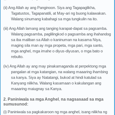
(ii) Ang Allah ay ang Panginoon. Siya ang Tagapaglikha,
Tagatustos, Tagapanatili, at May-ari ng buong kalawakan.
Walang sinumang kabahagi sa mga tungkulin na ito.
(iii) Ang Allah lamang ang tanging karapat-dapat sa pagsamba.
Walang pagsamba, paglilingkod o pagsamba ang ihahandog
sa iba maliban sa Allah o kaninuman na kasama Niya,
maging sila man ay mga propeta, mga pari, mga santo,
mga anghel, mga imahe o diyus-diyusan, o mga bato o
rebulto.
(iv) Ang Allah ay ang may pinakamaganda at perpektong mga
pangalan at mga katangian, na walang maaaring ihambing
sa kanya. Siya ay Natatangi, bukod at hindi katulad sa
Kanyang nilikha. Walang kasamaan o kakulangan ang
maaaring maiugnay sa Kanya.
2. Paniniwala sa mga Anghel
,
na nagsasaad sa mga
sumusunod:
(i) Paniniwala sa pagkakaroon ng mga anghel, isang nilikha ng