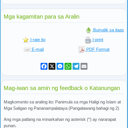
Mga kagamitan para sa Aralin
Bumalik sa itaas
I-rate ito
I-print
E-mail
PDF Format
Facebook
X
Messenger
WhatsApp
Telegram
Email
Mag-iwan sa amin ng feedback o Katanungan
Magkomento sa araling ito: Panimula sa mga Haligi ng Islam at
Mga Saligan ng Pananampalataya (Pangalawang bahagi ng 2)
Ang mga patlang na minarkahan ng asterisk (*) ay nararapat
punan.