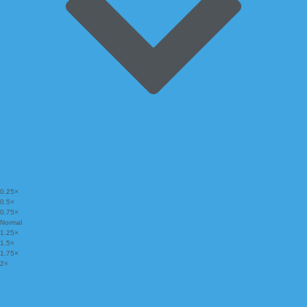
0.25×
0.5×
0.75×
Normal
1.25×
1.5×
1.75×
2×