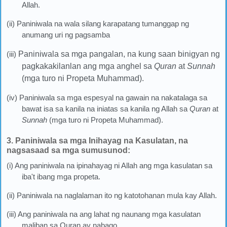
Allah.
(ii) Paniniwala na wala silang karapatang tumanggap ng
anumang uri ng pagsamba
(iii)
Paniniwala sa mga pangalan, na kung saan binigyan ng
pagkakakilanlan ang mga anghel sa
Quran
at
Sunnah
(mga turo ni Propeta Muhammad).
(iv) Paniniwala sa mga espesyal na gawain na nakatalaga sa
bawat isa sa kanila na iniatas sa kanila ng Allah sa
Quran
at
Sunnah
(mga turo ni Propeta Muhammad).
3. Paniniwala sa mga Inihayag na Kasulatan, na
nagsasaad sa mga sumusunod:
(i) Ang paniniwala na ipinahayag ni Allah ang mga kasulatan sa
iba't ibang mga propeta.
(ii) Paniniwala na naglalaman ito ng katotohanan mula kay Allah.
(iii) Ang paniniwala na ang lahat ng naunang mga kasulatan
maliban sa Quran ay nabago.