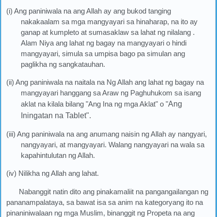
(i) Ang paniniwala na ang Allah ay ang bukod tanging
nakakaalam sa mga mangyayari sa hinaharap, na ito ay
ganap at kumpleto at sumasaklaw sa lahat ng nilalang .
Alam Niya ang lahat ng bagay na mangyayari o hindi
mangyayari, simula sa umpisa bago pa simulan ang
paglikha ng sangkatauhan.
(ii) Ang paniniwala na naitala na Ng Allah ang lahat ng bagay na
mangyayari hanggang sa Araw ng Paghuhukom sa isang
aklat na kilala bilang "Ang Ina ng mga Aklat" o "
Ang
Iningatan na Tablet
".
(iii) Ang paniniwala na ang anumang naisin ng Allah ay nangyari,
nangyayari, at mangyayari. Walang nangyayari na wala sa
kapahintulutan ng Allah.
(iv) Nilikha ng Allah ang lahat.
Nabanggit natin dito ang pinakamaliit na pangangailangan ng
pananampalataya, sa bawat isa sa anim na kategoryang ito na
pinaniniwalaan ng mga Muslim, binanggit ng Propeta na ang