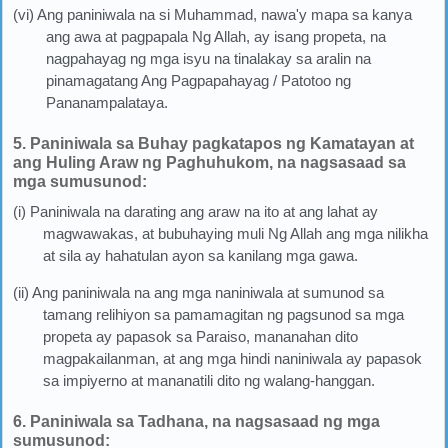
(vi) Ang paniniwala na si Muhammad, nawa'y mapa sa kanya
ang awa at pagpapala Ng Allah, ay isang propeta, na
nagpahayag ng mga isyu na tinalakay sa aralin na
pinamagatang Ang Pagpapahayag / Patotoo ng
Pananampalataya.
5. Paniniwala sa Buhay pagkatapos ng Kamatayan at
ang Huling Araw ng Paghuhukom, na nagsasaad sa
mga sumusunod:
(i) Paniniwala na darating ang araw na ito at ang lahat ay
magwawakas, at bubuhaying muli Ng Allah ang mga nilikha
at sila ay hahatulan ayon sa kanilang mga gawa.
(ii) Ang paniniwala na ang mga naniniwala at sumunod sa
tamang relihiyon sa pamamagitan ng pagsunod sa mga
propeta ay papasok sa Paraiso, mananahan dito
magpakailanman, at ang mga hindi naniniwala ay papasok
sa impiyerno at mananatili dito ng walang-hanggan.
6. Paniniwala sa Tadhana, na nagsasaad ng mga
sumusunod: