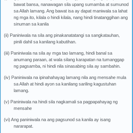
bawat bansa, nanawagan sila upang sumamba at sumunod
sa Allah lamang. Ang bawat isa ay dapat maniwala sa lahat
ng mga ito, kilala o hindi kilala, nang hindi tinatanggihan ang
sinuman sa kanila
(ii) Paniniwala na sila ang pinakanatatangi sa sangkatauhan,
pinili dahil sa kanilang kabutihan.
(iii) Paniniwala na sila ay mga tao lamang, hindi banal sa
anumang paraan, at wala silang karapatan na tumanggap
ng pagsamba, ni hindi nila sinasabing sila ay sambahin.
(iv) Paniniwala na ipinahahayag lamang nila ang mensahe mula
sa Allah at hindi ayon sa kanilang sariling kagustuhan
lamang.
(v) Paniniwala na hindi sila nagkamali sa pagpapahayag ng
mensahe
(vi) Ang paniniwala na ang pagsunod sa kanila ay isang
nararapat.