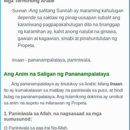
Mga Terminong Arabe
·
Sunnah -
Ang salitang Sunnah ay maraming kahulugan
depende sa saklaw
ng pinag-uusapan subalit ang
karaniwang
pagpapakahulugan dito na
tinanggap
ng karamihan ay, kahit anong naiulat na ginawa,
gawain at kagawian, sinabi at pinahuntulutan ng
Propeta.
·
Imaan
-
pananampalataya, paniniwala
.
Ang Anim na Saligan ng Pananampalataya
Ang pananampalataya ay tinutukoy sa Arabic bilang
Imaan
.
Ito ay kumakatawan sa matibay na paniniwala sa puso, at hindi
bulag na pananampalataya. Ang Islamikong doktrina ay umiikot
sa anim na aspeto na inilarawan ng Propeta.
1. Paniniwala sa Allah
,
na nagsasaad sa mga
sumusunod:
(i) Paniniwala sa pag-iral Ng Allah.