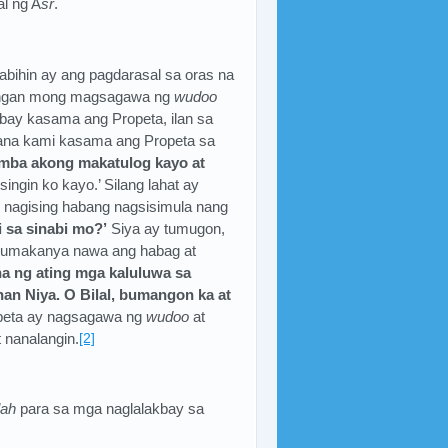
l ng A
sr
.
 sabihin ay ang pagdarasal sa oras na
ilangan mong magsagawa ng
wudoo
kbay kasama ang Propeta, ilan sa
ana kami kasama ang Propeta sa
mba akong makatulog kayo at
isingin ko kayo.’ Silang lahat ay
 ay nagising habang nagsisimula nang
i sa sinabi mo?’
Siya ay tumugon,
, sumakanya nawa ang habag at
a ng ating mga kaluluwa sa
an Niya. O Bilal, bumangon ka at
peta ay nagsagawa ng
wudoo
at
 nanalangin.
[2]
lah
para sa mga naglalakbay sa