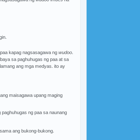
in.
g paa kapag nagsasagawa ng
wudoo
.
ubaya sa paghuhugas ng paa at sa
 lamang ang mga medyas. ito ay
gang maisagawa upang maging
g paghuhugas ng paa sa naunang
asama ang bukong-bukong.