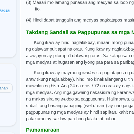
(3) Maaari mo lamang punasan ang medyas sa loob ng
ito.
t Pagsasagawa
(48)
(4) Hindi dapat tanggalin ang medyas pagkatapos mas
Takdang Sandali sa Pagpupunas sa mga 
Kung ikaw ay hindi naglalakbay, maaari mong pun
ng dalawampu't apat na oras. Kung ikaw ay naglalakbay
araw; iyon ay pitompu't dalawang oras. Sa katapusan n
mga medyas at hugasan ang iyong paa para sa panib
Kung ikaw ay mayroong
wudoo
sa pagtatapos ng da
araw (kung naglalakbay), hindi mo kinakailangang uliti
mawalan ng bisa. Ang 24 na oras / 72 na oras ay nags
anap
mga medyas. Ang mga gawaing nakasisira ng karani
na makasisira ng
wudoo
sa pagpupunas. Halimbawa, an
subalit ang basang panaginip (wet dream) ay nangangail
pagpupunas ng mga medyas ay hindi sapilitan, kahit na
patakaran ay saklaw parehong lalake at babae.
Pamamaraan