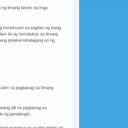
 ng limang beses na mga
ng koneksyon sa pagitan ng isang
Islam ito ay tumutukoy sa limang
yang pinakamahalagang uri ng
slim sa pagtawag sa limang
awang ulit na pagtawag sa
a ng panalangin.
g nagsasagawa ng
wudoo
imbes na