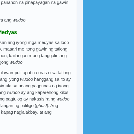
 panahon na pinapayagan na gawin
ira ang
wudoo
.
Medyas
asan ang iyong mga medyas sa loob
, maaari mo itong gawin ng tatlong
oon, kailangan mong tanggalin ang
agong
wudoo
.
lawampu't apat na oras o sa tatlong
n ang iyong
wudoo
hanggang sa ito ay
isimula sa unang pagpunas ng iyong
wang
wudoo
ay ang kaparehong kilos
g pagtulog ay nakasisira ng
wudoo
,
angan ng paliligo (
ghusl
). Ang
 kapag naglalakbay, at ang