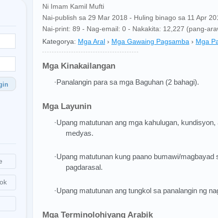
Ni Imam Kamil Mufti
Nai-publish sa 29 Mar 2018 - Huling binago sa 11 Apr 20
Nai-print: 89 - Nag-email: 0 - Nakakita: 12,227 (pang-ar
Kategorya:
Mga Aral
›
Mga Gawaing Pagsamba
›
Mga Pa
Mga Kinakailangan
·Panalangin para sa mga Baguhan (2 bahagi).
gin
Mga Layunin
·Upang matutunan ang mga kahulugan, kundisyon,
medyas.
·Upang matutunan kung paano bumawi/magbayad s
e
pagdarasal.
ok
·Upang matutunan ang tungkol sa panalangin ng na
Mga Terminolohiyang Arabik