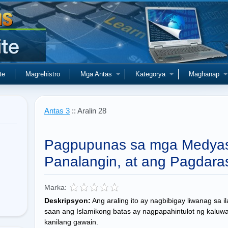
te
Magrehistro
Mga Antas
Kategorya
Maghanap
Antas 3
:: Aralin 28
Pagpupunas sa mga Medyas
Panalangin, at ang Pagdara
Marka:
Deskripsyon:
Ang araling ito ay nagbibigay liwanag sa 
saan ang Islamikong batas ay nagpapahintulot ng kaluw
kanilang gawain.