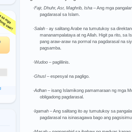
·
Fajr, Dhuhr, Asr, Maghrib, Isha
– Ang mga pangalan
pagdarasal sa Islam.
ga
·
Salah
- ay salitang Arabe na tumutukoy sa direkta
mananampalataya at ng Allah. Higit pa rito, sa 
pang araw-araw na pormal na pagdarasal na si
O
pagsamba.
·
Wudoo
– paglilinis.
·
Ghusl
– espesyal na pagligo.
g
·
Adha
n
– isang Islamikong pamamaraan ng mga Mu
obligadong pagdarasal.
·
Iqamah
– Ang salitang ito ay tumutukoy sa pangal
pagdarasal na isinasagawa bago ang pagsisimul
·
Masah
– pagpapahid sa ibabaw ng medyas kapa