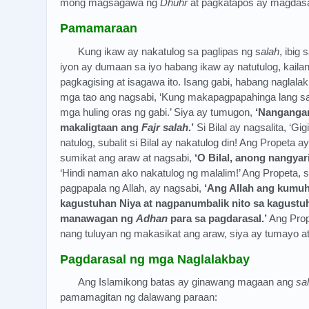
mong magsagawa ng
Dhuhr
at pagkatapos ay magdasa
Pamamaraan
Kung ikaw ay nakatulog sa paglipas ng s
alah
, ibig
iyon ay dumaan sa iyo habang ikaw ay natutulog, ka
pagkagising at isagawa ito. Isang gabi, habang naglala
mga tao ang nagsabi, ‘Kung makapagpapahinga lang s
mga huling oras ng gabi.’ Siya ay tumugon,
‘Nanganga
makaligtaan ang
Fajr
salah
.’
Si Bilal ay nagsalita, ‘Gig
natulog, subalit si Bilal ay nakatulog din! Ang Propeta
sumikat ang araw at nagsabi,
‘O Bilal, anong nangyar
‘Hindi naman ako nakatulog ng malalim!’ Ang Propeta
pagpapala ng Allah, ay nagsabi,
‘Ang Allah ang kumuh
kagustuhan Niya at nagpanumbalik nito sa kagustuh
manawagan ng
Adhan
para sa pagdarasal.’
Ang Pro
nang tuluyan ng makasikat ang araw, siya ay tumayo at
Pagdarasal ng mga Naglalakbay
Ang Islamikong batas ay ginawang magaan ang
sa
pamamagitan ng dalawang paraan: