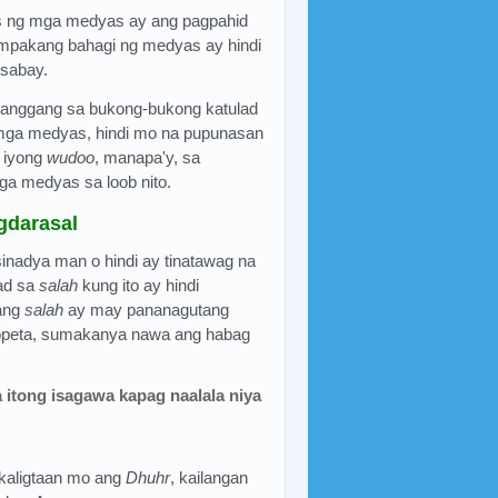
 ng mga medyas ay ang pagpahid
mpakang bahagi ng medyas ay hindi
 sabay.
hanggang sa bukong-bukong katulad
mga medyas, hindi mo na pupunasan
g iyong
wudoo
, manapa'y, sa
a medyas sa loob nito.
gdarasal
inadya man o hindi ay tinatawag na
ad sa
salah
kung ito ay hindi
 ang
salah
ay may pananagutang
Propeta, sumakanya nawa ang habag
a itong isagawa kapag naalala niya
kaligtaan mo ang
Dhuhr
, kailangan