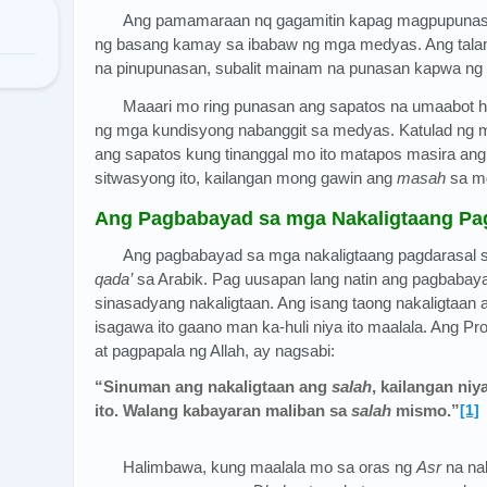
Ang pamamaraan nq gagamitin kapag magpupunas
ng basang kamay sa ibabaw ng mga medyas. Ang tala
na pinupunasan, subalit mainam na punasan kapwa ng
Maaari mo ring punasan ang sapatos na umaabot 
ng mga kundisyong nabanggit sa medyas. Katulad ng 
ang sapatos kung tinanggal mo ito matapos masira an
sitwasyong ito, kailangan mong gawin ang
masah
sa mg
Ang Pagbabayad sa mga Nakaligtaang Pa
Ang pagbabayad sa mga nakaligtaang pagdarasal s
qada’
sa Arabik. Pag uusapan lang natin ang pagbabay
sinasadyang nakaligtaan. Ang isang taong nakaligtaan
isagawa ito gaano man ka-huli niya ito maalala. Ang 
at pagpapala ng Allah, ay nagsabi:
“Sinuman ang nakaligtaan ang
salah
, kailangan niy
ito. Walang kabayaran maliban sa
salah
mismo.”
[1]
Halimbawa, kung maalala mo sa oras ng
Asr
na na