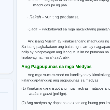
maghugas pa ng paa.
·
Rakah
– yunit ng pagdarasal
·
Qada’
– Pagbabayad sa mga nakaligtaang panalang
Ang isang Muslim ay kinakailangang maghugas n
Sa ibang pagkakataon ang batas ng Islam ay nagpapa
halip ay pinapayagan ang isang Muslim na punasan na
tinatawag na
masah sa
Arabik.
Ang Pagpupunas sa mga Medyas
Ang mga sumususnod na kundisyon ay kinakailan
katanggap-tanggap ang pagpupunas sa medyas:
(1) Kinakailangang isuot ang mga medyas matapos an
wudoo
o
ghusl
(paliligo).
(2) Ang medyas ay dapat natatakpan ang buong paa k