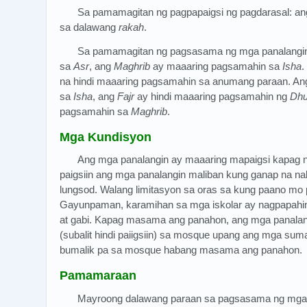
Sa pamamagitan ng pagpapaigsi ng pagdarasal: an
sa dalawang
rakah
.
Sa pamamagitan ng pagsasama ng mga panalangi
sa
Asr
, ang
Maghrib
ay maaaring pagsamahin sa
Isha
.
na hindi maaaring pagsamahin sa anumang paraan. A
sa
Isha
, ang
Fajr
ay hindi maaaring pagsamahin ng
Dhu
pagsamahin sa
Maghrib
.
Mga Kundisyon
Ang mga panalangin ay maaaring mapaigsi kapag n
paigsiin ang mga panalangin maliban kung ganap na nal
lungsod. Walang limitasyon sa oras sa kung paano mo p
Gayunpaman, karamihan sa mga iskolar ay nagpapahin
at gabi. Kapag masama ang panahon, ang mga panala
(subalit hindi paiigsiin) sa mosque upang ang mga sum
bumalik pa sa mosque habang masama ang panahon.
Pamamaraan
Mayroong dalawang paraan sa pagsasama ng mga 