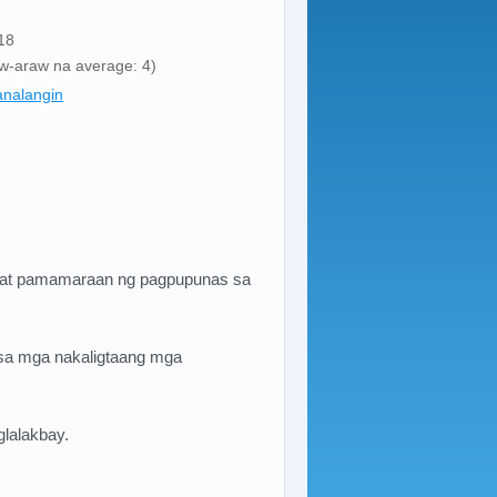
18
aw-araw na average: 4)
nalangin
 at pamamaraan ng pagpupunas sa
a mga nakaligtaang mga
glalakbay.