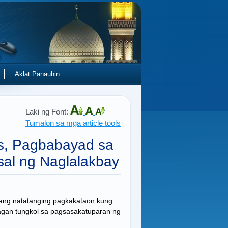
Aklat Panauhin
Laki ng Font:
Tumalon sa mga article tools
, Pagbabayad sa
sal ng Naglalakbay
ilang natatanging pagkakataon kung
agan tungkol sa pagsasakatuparan ng