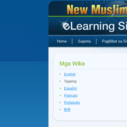
Home
Suporta
Paglilibot sa Si
Mga Wika
English
Tagalog
Español
Français
Português
हिन्दी