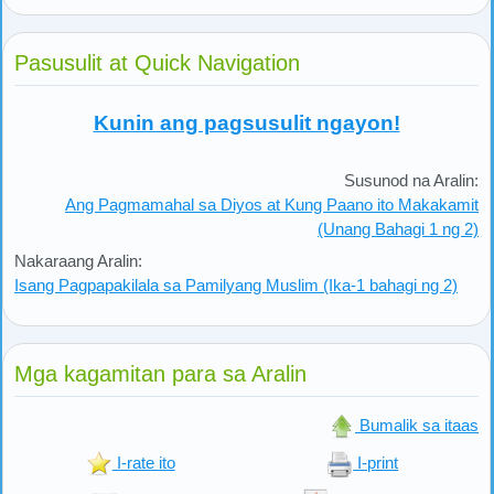
Pasusulit at Quick Navigation
Kunin ang pagsusulit ngayon!
Susunod na Aralin:
Ang Pagmamahal sa Diyos at Kung Paano ito Makakamit
(Unang Bahagi 1 ng 2)
Nakaraang Aralin:
Isang Pagpapakilala sa Pamilyang Muslim (Ika-1 bahagi ng 2)
Mga kagamitan para sa Aralin
Bumalik sa itaas
I-rate ito
I-print