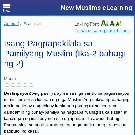
New Muslims eLearning
Show
Antas 2
:: Aralin 15
Laki ng Font:
Tumalon sa mga article tools
Isang Pagpapakilala sa
Pamilyang Muslim (Ika-2 bahagi
ng 2)
Marka:
Deskripsyon:
Ang pamilya ay isa sa mga sentro sa pagsasaayos
ng institusyon sa lipunan ng mga Muslim. Ang dalawang bahaging
aralin na ito ay nagbibigay kaalaman patungkol sa sentrong
damdamin ng buhay-pamilya na nagpapaliwanag sa kalikasan at
kahulugan ng institusyon na ito ng lipunan. Ikalawang Bahagi:
Pagpapalaki ng anak, karapatan ng mga anak at ang proseso ng
pagputol ng kasal.