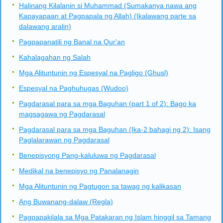
Halinang Kilalanin si Muhammad (Sumakanya nawa ang
Kapayapaan at Pagpapala ng Allah) (Ikalawang parte sa
dalawang aralin)
Pagpapanatili ng Banal na Qur'an
Kahalagahan ng Salah
Mga Alituntunin ng Espesyal na Pagligo (Ghusl)
Espesyal na Paghuhugas (Wudoo)
Pagdarasal para sa mga Baguhan (part 1 of 2): Bago ka
magsagawa ng Pagdarasal
Pagdarasal para sa mga Baguhan (Ika-2 bahagi ng 2): Isang
Paglalarawan ng Pagdarasal
Benepisyong Pang-kaluluwa ng Pagdarasal
Medikal na benepisyo ng Panalanagin
Mga Alituntunin ng Pagtugon sa tawag ng kalikasan
Ang Buwanang-dalaw (Regla)
Pagpapakilala sa Mga Patakaran ng Islam hinggil sa Tamang