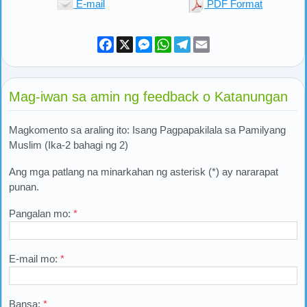
E-mail
PDF Format
Facebook
X
Messenger
WhatsApp
Telegram
Email
Mag-iwan sa amin ng feedback o Katanungan
Magkomento sa araling ito: Isang Pagpapakilala sa Pamilyang
Muslim (Ika-2 bahagi ng 2)
Ang mga patlang na minarkahan ng asterisk (*) ay nararapat
punan.
Pangalan mo:
*
E-mail mo:
*
Bansa:
*