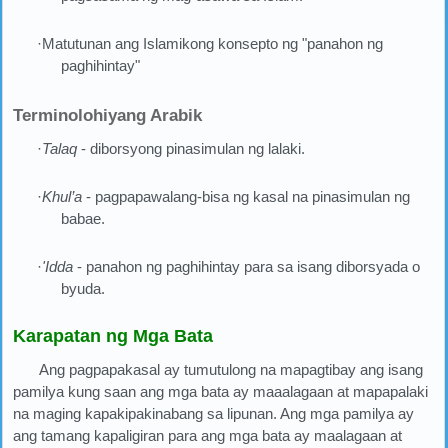
·Matutunan ang Islamikong konsepto ng "panahon ng
paghihintay"
Terminolohiyang Arabik
·
Talaq
- diborsyong pinasimulan ng lalaki.
·
Khul’a
- pagpapawalang-bisa ng kasal na pinasimulan ng
babae.
·
'Idda
- panahon ng paghihintay para sa isang diborsyada o
byuda.
Karapatan ng Mga Bata
Ang pagpapakasal ay tumutulong na mapagtibay ang isang
pamilya kung saan ang mga bata ay maaalagaan at mapapalaki
na maging kapakipakinabang sa lipunan. Ang mga pamilya ay
ang tamang kapaligiran para ang mga bata ay maalagaan at