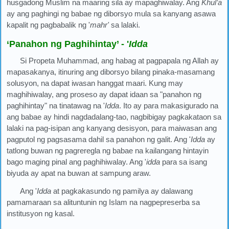
husgadong Muslim na maaring sila ay mapaghiwalay. Ang
Khul’a
ay ang paghingi ng babae ng diborsyo mula sa kanyang asawa
kapalit ng pagbabalik ng '
mahr'
sa lalaki.
‘Panahon ng Paghihintay’ - '
Idda
Si Propeta Muhammad, ang habag at pagpapala ng Allah ay
mapasakanya, itinuring ang diborsyo bilang pinaka-masamang
solusyon, na dapat iwasan hanggat maari. Kung may
maghihiwalay, ang proseso ay dapat idaan sa "panahon ng
paghihintay" na tinatawag na '
Idda
. Ito ay para makasigurado na
ang babae ay hindi nagdadalang-tao, nagbibigay pagkakataon sa
lalaki na pag-isipan ang kanyang desisyon, para maiwasan ang
pagputol ng pagsasama dahil sa panahon ng galit. Ang '
Idda
ay
tatlong buwan ng pagreregla ng babae na kailangang hintayin
bago maging pinal ang paghihiwalay. Ang '
idda
para sa isang
biyuda ay apat na buwan at sampung araw.
Ang '
Idda
at pagkakasundo ng pamilya ay dalawang
pamamaraan sa alituntunin ng Islam na nagpepreserba sa
institusyon ng kasal.