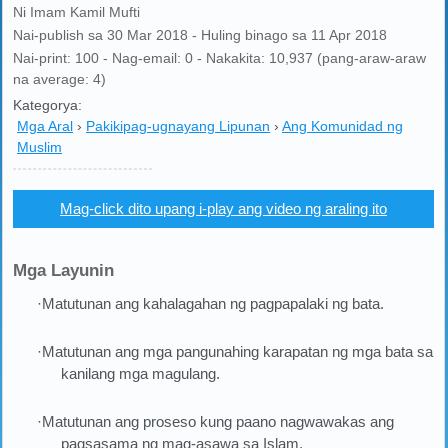
Ni Imam Kamil Mufti
Nai-publish sa 30 Mar 2018 - Huling binago sa 11 Apr 2018
Nai-print: 100 - Nag-email: 0 - Nakakita: 10,937 (pang-araw-araw
na average: 4)
Kategorya:
Mga Aral
›
Pakikipag-ugnayang Lipunan
›
Ang Komunidad ng
Muslim
Mag-click dito upang i-play ang video ng araling ito
Mga Layunin
·Matutunan ang kahalagahan ng pagpapalaki ng bata.
·Matutunan ang mga pangunahing karapatan ng mga bata sa
kanilang mga magulang.
·Matutunan ang proseso kung paano nagwawakas ang
pagsasama ng mag-asawa sa Islam.