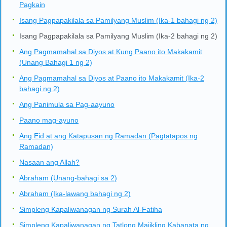
Pagkain
Isang Pagpapakilala sa Pamilyang Muslim (Ika-1 bahagi ng 2)
Isang Pagpapakilala sa Pamilyang Muslim (Ika-2 bahagi ng 2)
Ang Pagmamahal sa Diyos at Kung Paano ito Makakamit
(Unang Bahagi 1 ng 2)
Ang Pagmamahal sa Diyos at Paano ito Makakamit (Ika-2
bahagi ng 2)
Ang Panimula sa Pag-aayuno
Paano mag-ayuno
Ang Eid at ang Katapusan ng Ramadan (Pagtatapos ng
Ramadan)
Nasaan ang Allah?
Abraham (Unang-bahagi sa 2)
Abraham (Ika-lawang bahagi ng 2)
Simpleng Kapaliwanagan ng Surah Al-Fatiha
Simpleng Kapaliwanagan ng Tatlong Maiikling Kabanata ng