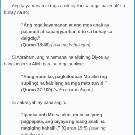
Ang kayamanan at mga anak ay ilan sa mga 'palamuti' sa
buhay na ito:
“Ang mga kayamanan at ang mga anak ay
palamuti at kapangyarihan dito sa buhay sa
daigdig.”
(Quran 18:46)
(salin ng kahulugan)
Si Abraham, ang minamahal na alipin ng Diyos ay
nanalangin sa Allah para sa mga supling:
“Panginoon ko, pagkalooban Mo ako (ng
supling) na kabilang sa mga matutuwid.”
(Quran 37:100)
(salin ng kahulugan)
Si Zakariyah ay nanalangin:
“Ipagkaloob Mo sa akin, mula sa Iyong
pagpapala, ang biyaya ng isang anak na
magiging kahalili.” (Quran 19:5)
(salin ng
kahulugan)