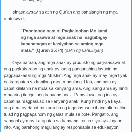
Isinasalaysay sa atin ng Qur'an ang panalangin ng mga
matutuwid:
“Panginoon namin! Pagkalooban Mo kami
ng mga asawa at mga anak na magbibigay
kapanatagan at kasiyahan sa aming mga
mata.” (Quran 25:74)
(salin ng kahulugan)
Kaya naman, ang mga anak ay produkto ng pag-aasawa at
ang pagkakaroon ng anak ay isang pangunahing layunin ng
pagpapakasal ng mga Muslim. Ang mga anak ay may mga tiyak
na karapatan sa kanilang mga magulang. Una, ang bata ay
dapat kilalanin na mula sa kanyang ama. Ang isang ama ay hindi
maaaring itanggi ang kanyang anak. Pangalawa, ang ina ay
dapat na magpasuso sa kanyang anak. Kung hindi niya kaya,
ang ama ay dapat na kumuha ng tagapasuso o ibang alternatibo
tulad ng pagpapainom ng gatas mula sa bote. Pangatlo, ang
sanggol ay may karapatan sa kanyang ina na siya ay alagaan
nito. Ang parehong magulang ay responsable sa edukasyon,