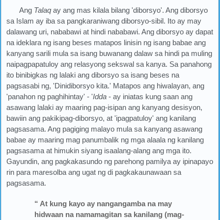
Ang
Talaq
ay ang mas kilala bilang 'diborsyo'. Ang diborsyo
sa Islam ay iba sa pangkaraniwang diborsyo-sibil. Ito ay may
dalawang uri, nababawi at hindi nababawi. Ang diborsyo ay dapat
na ideklara ng isang beses matapos linisin ng isang babae ang
kanyang sarili mula sa isang buwanang dalaw sa hindi pa muling
naipagpapatuloy ang relasyong sekswal sa kanya. Sa panahong
ito binibigkas ng lalaki ang diborsyo sa isang beses na
pagsasabi ng, 'Dinidiborsyo kita.' Matapos ang hiwalayan, ang
'panahon ng paghihintay' - '
Idda
- ay iniatas kung saan ang
asawang lalaki ay maaring pag-isipan ang kanyang desisyon,
bawiin ang pakikipag-diborsyo, at 'ipagpatuloy' ang kanilang
pagsasama. Ang pagiging malayo mula sa kanyang asawang
babae ay maaring mag panumbalik ng mga alaala ng kanilang
pagsasama at himukin siyang isaalang-alang ang mga ito.
Gayundin, ang pagkakasundo ng parehong pamilya ay ipinapayo
rin para maresolba ang ugat ng di pagkakaunawaan sa
pagsasama.
“ At kung kayo ay nangangamba na may
hidwaan na namamagitan sa kanilang (mag-