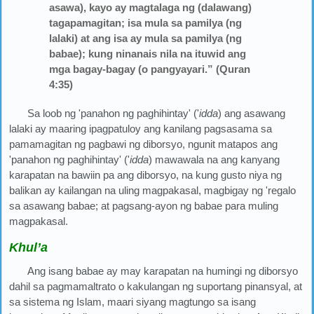
asawa), kayo ay magtalaga ng (dalawang)
tagapamagitan; isa mula sa pamilya (ng
lalaki) at ang isa ay mula sa pamilya (ng
babae); kung ninanais nila na ituwid ang
mga bagay-bagay (o pangyayari.” (Quran
4:35)
Sa loob ng 'panahon ng paghihintay' ('
idda
) ang asawang
lalaki ay maaring ipagpatuloy ang kanilang pagsasama sa
pamamagitan ng pagbawi ng diborsyo, ngunit matapos ang
'panahon ng paghihintay' ('
idda
) mawawala na ang kanyang
karapatan na bawiin pa ang diborsyo, na kung gusto niya ng
balikan ay kailangan na uling magpakasal, magbigay ng 'regalo
sa asawang babae; at pagsang-ayon ng babae para muling
magpakasal.
Khul’a
Ang isang babae ay may karapatan na humingi ng diborsyo
dahil sa pagmamaltrato o kakulangan ng suportang pinansyal, at
sa sistema ng Islam, maari siyang magtungo sa isang