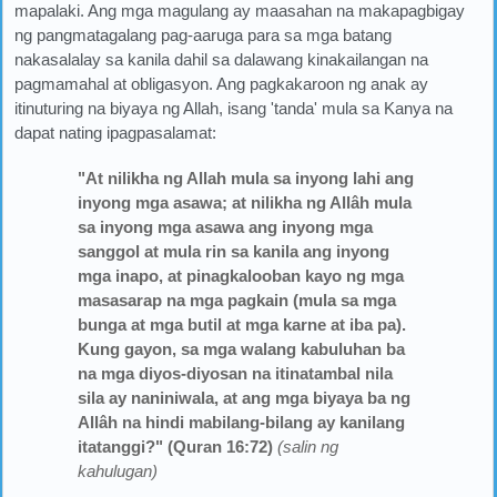
mapalaki. Ang mga magulang ay maasahan na makapagbigay
ng pangmatagalang pag-aaruga para sa mga batang
nakasalalay sa kanila dahil sa dalawang kinakailangan na
pagmamahal at obligasyon. Ang pagkakaroon ng anak ay
itinuturing na biyaya ng Allah, isang 'tanda' mula sa Kanya na
dapat nating ipagpasalamat:
"At nilikha ng Allah mula sa inyong lahi ang
inyong mga asawa; at nilikha ng Allâh mula
sa inyong mga asawa ang inyong mga
sanggol at mula rin sa kanila ang inyong
mga inapo, at pinagkalooban kayo ng mga
masasarap na mga pagkain (mula sa mga
bunga at mga butil at mga karne at iba pa).
Kung gayon, sa mga walang kabuluhan ba
na mga diyos-diyosan na itinatambal nila
sila ay naniniwala, at ang mga biyaya ba ng
Allâh na hindi mabilang-bilang ay kanilang
itatanggi?" (Quran 16:72)
(salin ng
kahulugan)