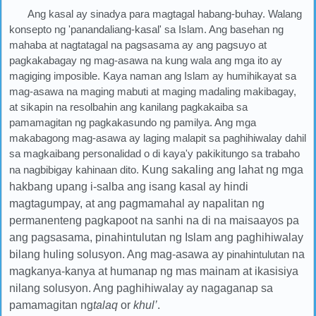
Ang kasal ay sinadya para magtagal habang-buhay. Walang
konsepto ng 'panandaliang-kasal' sa Islam. Ang basehan ng
mahaba at nagtatagal na pagsasama ay ang pagsuyo at
pagkakabagay ng mag-asawa na kung wala ang mga ito ay
magiging imposible. Kaya naman ang Islam ay humihikayat sa
mag-asawa na maging mabuti at maging madaling makibagay,
at sikapin na resolbahin ang kanilang pagkakaiba sa
pamamagitan ng pagkakasundo ng pamilya. Ang mga
makabagong mag-asawa ay laging malapit sa paghihiwalay dahil
sa magkaibang personalidad o di kaya'y pakikitungo sa trabaho
na nagbibigay kahinaan dito.
Kung sakaling ang lahat ng mga
hakbang upang i-salba ang isang kasal ay hindi
magtagumpay, at ang pagmamahal ay napalitan ng
permanenteng pagkapoot na sanhi na di na maisaayos pa
ang pagsasama, pinahintulutan ng Islam ang paghihiwalay
bilang huling solusyon. Ang mag-asawa ay
pinahintulutan
na
magkanya-kanya at humanap ng mas mainam at ikasisiya
nilang solusyon. Ang paghihiwalay ay nagaganap sa
pamamagitan ng
talaq
or
khul’
.