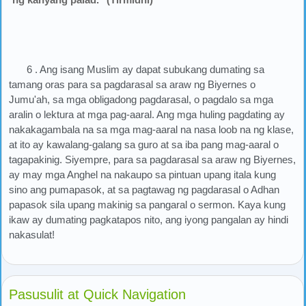
6 . Ang isang Muslim ay dapat subukang dumating sa
tamang oras para sa pagdarasal sa araw ng Biyernes o
Jumu'ah, sa mga obligadong pagdarasal, o pagdalo sa mga
aralin o lektura at mga pag-aaral. Ang mga huling pagdating ay
nakakagambala na sa mga mag-aaral na nasa loob na ng klase,
at ito ay kawalang-galang sa guro at sa iba pang mag-aaral o
tagapakinig. Siyempre, para sa pagdarasal sa araw ng Biyernes,
ay may mga Anghel na nakaupo sa pintuan upang itala kung
sino ang pumapasok, at sa pagtawag ng pagdarasal o Adhan
papasok sila upang makinig sa pangaral o sermon. Kaya kung
ikaw ay dumating pagkatapos nito, ang iyong pangalan ay hindi
nakasulat!
Pasusulit at Quick Navigation