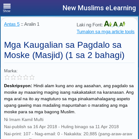
New Muslims eLearning
Show
Antas 5
:: Aralin 1
Laki ng Font:
Tumalon sa mga article tools
Mga Kaugalian sa Pagdalo sa
Moske (Masjid) (1 sa 2 bahagi)
Marka:
Deskripsyon:
Hindi alam kung ano ang aasahan, ang pagdalo sa
moske ay maaaring maging isang nakakatakot na karanasan. Ang
mga aral na ito ay magtuturo sa mga pinakamahalagang aspeto
upang gawing mas madaling mapuntahan o marating ang mga
moske para sa mga bagong Muslim.
Ni Imam Kamil Mufti
Nai-publish sa 16 Apr 2018 - Huling binago sa 11 Apr 2018
Nai-print: 107 - Nag-email: 0 - Nakakita: 20,885 (pang-araw-araw