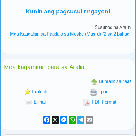
Kunin ang pagsusulit ngayon!
Susunod na Aralin:
Mga Kaugalian sa Pagdalo sa Moske (Masjid) (2 sa 2 bahagi)
Mga kagamitan para sa Aralin
Bumalik sa itaas
I-rate ito
I-print
E-mail
PDF Format
Facebook
X
Messenger
WhatsApp
Telegram
Email