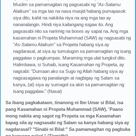
Muslim sa pamamagitan ng pagsasabi ng "
As-Salamu
Alaikum
" sa mga tao na nasa masjid habang pumapasok
siya dito, kahit na nakikita niya na ang mga tao ay
nananalangin. Hindi niya kailangang isigaw ito. Ang
pagsasabi nito sa naririnig na boses ay sapat na. Ang mga
kasamahan ni Propeta Muhammad (SAW) ay nagsasabi ng
"
As-Salamu Alaikum
" sa Propeta habang siya ay
nagdarasal, at siya ay tumutugon sa pamamagitan ng isang
paggalaw o pagkumpas. Maraming mga ulat tungkol dito.
Halimbawa, si Suhaib, isang Kasamahan ng Propeta, ay
nagsabi: "Dumaan ako sa Sugo ng Allah habang siya ay
nagsasagawa ng panalangin at nagbigay ng Salam sa
kanya, (at) siya ay sumagot sa akin sa pamamagitan ng
isang paggalaw." (Nasai)
Sa ibang pagkakataon, tinanong ni Ibn Umar si Bilal, isa
pang Kasamahan ni Propeta Muhammad (SAW), 'Paano
mong nakita ang sagot ng Propeta sa mga Kasamahan
kapag sila ay nagsasabi ng Salam sa kanya habang siya ay
nagdarasal? "Sinabi ni Bilal:" Sa pamamagitan ng pagbuka
ng kanyang palad." (Tirmidhi)