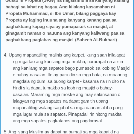
Gusto ni Propeta (SAW) na nagsisimula sa kanyang kanang
bahagi sa lahat ng bagay. Ang kilalang kasamahan ni
Propeta Muhammad, si Ibn Umar, bilang paggaya kay
Propeta ay laging inuuna ang kanyang kanang paa sa
paghakbang kapag siya ay pumapasok sa masjid, at
ginagamit naman o nauuna ang kanyang kaliwang paa sa
paghakbang paglabas ng masjid. (Saheeh Al-Bukhari).
4. Upang mapanatiling malinis ang karpet, kung saan inilalapat
ng mga tao ang kanilang mga mukha, nararapat na alisin
ang kanilang mga sapatos bago pumasok sa loob ng Masjid
o bahay-dasalan. Ito ay para din sa mga bata, na maaaring
magdala ng dumi sa buong karpet - kasama na rin dito na
hindi sila dapat tumakbo sa loob ng masjid o bahay-
dasalan. Maraming mga moske ang may salansanan o
lalagyan ng mga sapatos na dapat gamitin upang
mapanatiling walang sagabal sa mga daanan at iba pang
mga lugar mula sa sapatos. Pinapadali rin nitong makita
ang mga sapatos pagkatapos ang pagdarasal.
5. Ang isang Muslim ay dapat na bumati sa mga kapatid na