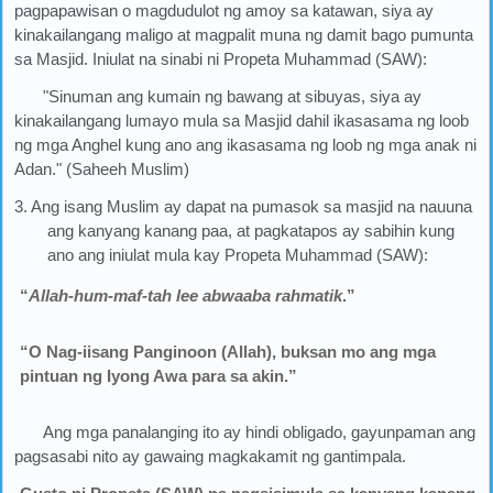
pagpapawisan o magdudulot ng amoy sa katawan, siya ay
kinakailangang maligo at magpalit muna ng damit bago pumunta
sa Masjid. Iniulat na sinabi ni Propeta Muhammad (SAW):
"Sinuman ang kumain ng bawang at sibuyas, siya ay
kinakailangang lumayo mula sa Masjid dahil ikasasama ng loob
ng mga Anghel kung ano ang ikasasama ng loob ng mga anak ni
Adan." (Saheeh Muslim)
3. Ang isang Muslim ay dapat na pumasok sa masjid na nauuna
ang kanyang kanang paa, at pagkatapos ay sabihin kung
ano ang iniulat mula kay Propeta Muhammad (SAW):
“
Allah-hum-maf-tah lee abwaaba rahmatik
.”
“O Nag-iisang Panginoon (Allah), buksan mo ang mga
pintuan ng Iyong Awa para sa akin.”
Ang mga panalanging ito ay hindi obligado, gayunpaman ang
pagsasabi nito ay gawaing magkakamit ng gantimpala.