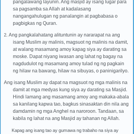
pangalawang layunin. Ang masjid ay isang lugar para
sa pagsamba sa Allah at kadalasang
nangangahulugan ng panalangin at pagbabasa o
pagbigkas ng Quran.
2.
Ang pangkalahatang alituntunin ay nararapat na ang
isang Muslim ay malinis, magsuot ng malinis na damit,
at walang masamang amoy kapag siya ay darating sa
moske. Dapat niyang iwasan ang lahat ng bagay na
nagdudulot ng masamang amoy tulad ng ng pagkain
ng hilaw na bawang, hilaw na sibuyas, o paninigarilyo.
Ang isang Muslim ay dapat na magsuot ng mga malinis na
damit at mga medyas kung siya ay darating sa Masjid.
Hindi lamang ang masamang amoy ang makaka-abala
sa kanilang kapwa tao, bagkus sinasaktan din nila ang
damdamin ng mga Anghel na naroroon. Tandaan, sa
kabila ng lahat na ang Masjid ay tahanan ng Allah.
Kapag ang isang tao ay gumawa ng trabaho na siya ay