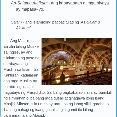
·
As-Salamu Alaikum -
ang kapayapaan at mga biyaya
ay mapasa-iyo.
·
Salam
- ang Islamikong pagbati tulad ng '
As-Salamu
Alaikum'
.
Ang Masjid, na
isinalin bilang Moske
sa Ingles, ay ang
nilalaman ng puso ng
sambayanang
Muslim sa Islam. Sa
Kanluran, kadalasan
ang mga Muslim ay
bumibili ng lupa at
nagtatayo ng Masjid dito. Sa ibang pagkakataon, sila ay bumibili
ng simbahan o iba pang mga gusali at ginagawa itong isang
Masjid. Minsan, sila rin rin ay umuupa ng isang silid, garahe, o
ibabang bahagi ng isang gusali at ginagamit ito bilang
pansamantalang Masjid.