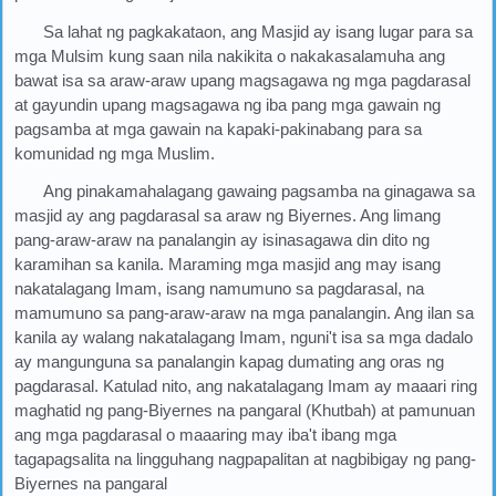
Sa lahat ng pagkakataon, ang Masjid ay isang lugar para sa
mga Mulsim kung saan nila nakikita o nakakasalamuha ang
bawat isa sa araw-araw upang magsagawa ng mga pagdarasal
at gayundin upang magsagawa ng iba pang mga gawain ng
pagsamba at mga gawain na kapaki-pakinabang para sa
komunidad ng mga Muslim.
Ang pinakamahalagang gawaing pagsamba na ginagawa sa
masjid ay ang pagdarasal sa araw ng Biyernes. Ang limang
pang-araw-araw na panalangin ay isinasagawa din dito ng
karamihan sa kanila. Maraming mga masjid ang may isang
nakatalagang Imam, isang namumuno sa pagdarasal, na
mamumuno sa pang-araw-araw na mga panalangin. Ang ilan sa
kanila ay walang nakatalagang Imam, nguni't isa sa mga dadalo
ay mangunguna sa panalangin kapag dumating ang oras ng
pagdarasal. Katulad nito, ang nakatalagang Imam ay maaari ring
maghatid ng pang-Biyernes na pangaral (Khutbah) at pamunuan
ang mga pagdarasal o maaaring may iba't ibang mga
tagapagsalita na lingguhang nagpapalitan at nagbibigay ng pang-
Biyernes na pangaral