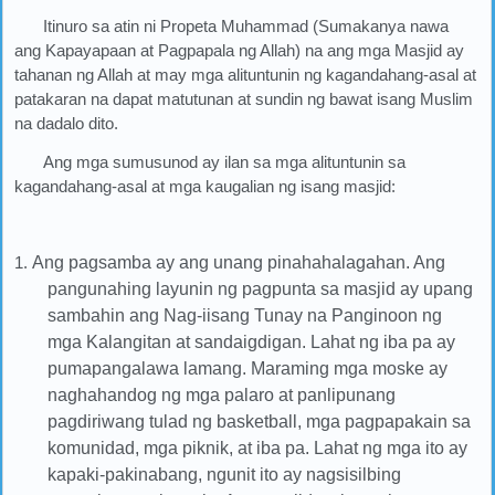
Itinuro sa atin ni Propeta Muhammad (Sumakanya nawa
ang Kapayapaan at Pagpapala ng Allah) na ang mga Masjid ay
tahanan ng Allah at may mga alituntunin ng kagandahang-asal at
patakaran na dapat matutunan at sundin ng bawat isang Muslim
na dadalo dito.
Ang mga sumusunod ay ilan sa mga alituntunin sa
kagandahang-asal at mga kaugalian ng isang masjid:
1.
Ang pagsamba ay ang unang pinahahalagahan. Ang
pangunahing layunin ng pagpunta sa masjid ay upang
sambahin ang Nag-iisang Tunay na Panginoon ng
mga Kalangitan at sandaigdigan. Lahat ng iba pa ay
pumapangalawa lamang. Maraming mga moske ay
naghahandog ng mga palaro at panlipunang
pagdiriwang tulad ng basketball, mga pagpapakain sa
komunidad, mga piknik, at iba pa. Lahat ng mga ito ay
kapaki-pakinabang, ngunit ito ay nagsisilbing