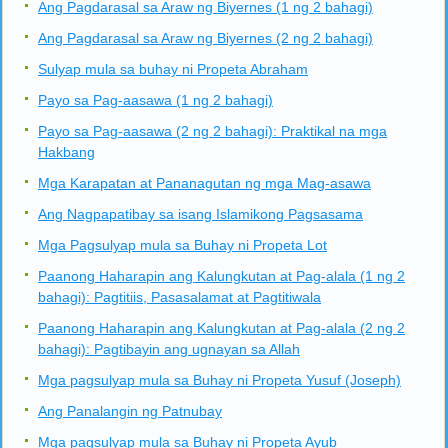
Ang Pagdarasal sa Araw ng Biyernes (1 ng 2 bahagi)
Ang Pagdarasal sa Araw ng Biyernes (2 ng 2 bahagi)
Sulyap mula sa buhay ni Propeta Abraham
Payo sa Pag-aasawa (1 ng 2 bahagi)
Payo sa Pag-aasawa (2 ng 2 bahagi): Praktikal na mga
Hakbang
Mga Karapatan at Pananagutan ng mga Mag-asawa
Ang Nagpapatibay sa isang Islamikong Pagsasama
Mga Pagsulyap mula sa Buhay ni Propeta Lot
Paanong Haharapin ang Kalungkutan at Pag-alala (1 ng 2
bahagi): Pagtitiis, Pasasalamat at Pagtitiwala
Paanong Haharapin ang Kalungkutan at Pag-alala (2 ng 2
bahagi): Pagtibayin ang ugnayan sa Allah
Mga pagsulyap mula sa Buhay ni Propeta Yusuf (Joseph)
Ang Panalangin ng Patnubay
Mga pagsulyap mula sa Buhay ni Propeta Ayub