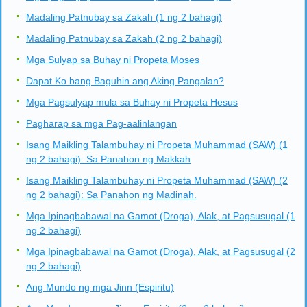
Madaling Patnubay sa Zakah (1 ng 2 bahagi)
Madaling Patnubay sa Zakah (2 ng 2 bahagi)
Mga Sulyap sa Buhay ni Propeta Moses
Dapat Ko bang Baguhin ang Aking Pangalan?
Mga Pagsulyap mula sa Buhay ni Propeta Hesus
Pagharap sa mga Pag-aalinlangan
Isang Maikling Talambuhay ni Propeta Muhammad (SAW) (1
ng 2 bahagi): Sa Panahon ng Makkah
Isang Maikling Talambuhay ni Propeta Muhammad (SAW) (2
ng 2 bahagi): Sa Panahon ng Madinah.
Mga Ipinagbabawal na Gamot (Droga), Alak, at Pagsusugal (1
ng 2 bahagi)
Mga Ipinagbabawal na Gamot (Droga), Alak, at Pagsusugal (2
ng 2 bahagi)
Ang Mundo ng mga Jinn (Espiritu)