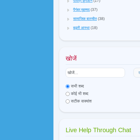
पवित्र क़ुरआन
(17)
पैगंबर मुहम्मद
(37)
सामाजिक बातचीत
(38)
बढ़ती आस्था
(18)
खोजें
ख
सभी शब्द
कोई भी शब्द
सटीक वाक्यांश
Live Help Through Chat