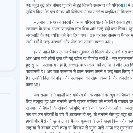
एक बहुत बूढ़े और बीमार पुजारी से हुई जिसने सलमान को यथ्रिब
[1]
में 
सूचित किया कि इस पैगंबर की विशेषताओं का उल्लेख बाइबिल में विस्तार 
सलमान एक अरब कारवां के साथ यथ्रिब शहर के लिए रवाना हुए। या
सलमान के साथ अपना समझौता तोड़ दिया और उन्हें बंदी बना लिया। कु
जनजाति के एक व्यक्ति को बेच दिया गया। इस प्रकार सलमान पैगंबर मु
सभी वर्षों मे उन्हें परेशानी और पीड़ा का सामना करना पड़ा।
इससे पहले कि सलमान पैगंबर मुहम्मद से मिलते और उनसे बात क
और आज कई लोगों द्वारा की गई खोज के विपरीत नहीं है। नए मुसलमानों को
हुए सुनना असामान्य नहीं है, सच्चाई के प्रकाश की तलाश में और उस च
पहचानती है। अब तक सलमान ने ज्ञान प्राप्त करने में कई साल बिताए
है। उन्होंने दिल की पीड़ा और प्रताड़ना को सहन किया है और विपरीत परि
वाला था।
जब सलमान ने पहली बार यथ्रिब में एक आदमी के खुद को पैगंबर कहन
लिए उत्सुक हुए और उन्होंने अपने क्रूर मालिक की नज़रों से बचकर 
सलमान ने पैगंबरी के संकेतों की पुष्टि करने का एक तरीका खोजा, जिसके बा
जब वह उन संकेतों के बारे में आश्वस्त हो गए, तो उन्होंने रोते हुए खुद
हाथों और पैरों को चूमने लगे। पैगंबर मुहम्मद ने उन्हें खड़ा किया औ
सहाबा ने शायद उसी तरह से विस्मय से सुना जैसे आज नए मुसलमान 