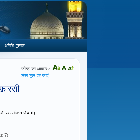
अतिथि पुस्तक
फ़ॉन्ट का आकारv:
लेख टूल पर जाएं
फ़ारसी
की एक संक्षिप्त जीवनी।
त: 7)