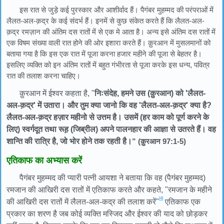
इस रात से जुड़े कई पुरस्कार और आशीर्वाद हैं। पैगंबर मुहम्मद की परंपराओं में
लैलत-अल-क़द्र के कई संदर्भ हैं। इनमें से कुछ संकेत करते हैं कि लैलत-अल-
क़द्र रमज़ान की अंतिम दस रातों में से एक मे आता है। अन्य इसे अंतिम दस रातों में
एक विषम संख्या वाली रात होने की ओर इशारा करते हैं। क़ुरआन में मुसलमानों को
बताया गया है कि इस एक रात में पूजा करना हजार महीने की पूजा से बेहतर है।
इसलिए व्यक्ति को इन अंतिम रातों में बहुत गंभीरता से पूजा करके इस धन्य, पवित्र
रात की तलाश करना चाहिए।
क़ुरआन में ईश्वर कहता है, "
निःसंदेह, हमने उस (क़ुरआन) को 'लैलत-
अल-क़द्र' में उतारा। और तुम क्या जानो कि वह 'लैलत-अल-क़द्र' क्या है?
लैलत-अल-क़द्र हज़ार महीनो से उत्तम है। उसमें (हर काम को पूर्ण करने के
लिए) स्वर्गदूत तथा रूह़ (जिब्रील) अपने पालनहार की आज्ञा से उतरते हैं। वह
शान्ति की रात्रि है, जो भोर होने तक रहती है।
” (क़ुरआन 97:1-5)
एतिकाफ का अभ्यास करें
पैगंबर मुहम्मद की प्यारी पत्नी आयशा ने बताया कि वह (पैगंबर मुहम्मद)
रमजान की आखिरी दस रातों में एतिकाफ करते और कहते, "रमजान के महीने
[4]
की आखिरी दस रातों में लैलत-अल-कद्र की तलाश करें"
एतिकाफ एक
प्रकार का शरण है जब कोई व्यक्ति मस्जिद और ईश्वर की याद को छोड़कर