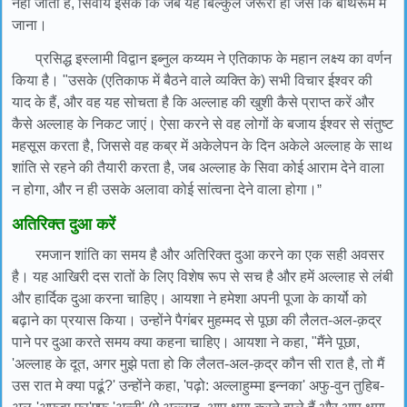
नहीं जाता है, सिवाय इसके कि जब यह बिल्कुल जरूरी हो जैसे कि बाथरूम में
जाना।
प्रसिद्ध इस्लामी विद्वान इब्नुल कय्यम ने एतिकाफ के महान लक्ष्य का वर्णन
किया है। "उसके (एतिकाफ में बैठने वाले व्यक्ति के) सभी विचार ईश्वर की
याद के हैं, और वह यह सोचता है कि अल्लाह की खुशी कैसे प्राप्त करें और
कैसे अल्लाह के निकट जाएं। ऐसा करने से वह लोगों के बजाय ईश्वर से संतुष्ट
महसूस करता है, जिससे वह कब्र में अकेलेपन के दिन अकेले अल्लाह के साथ
शांति से रहने की तैयारी करता है, जब अल्लाह के सिवा कोई आराम देने वाला
न होगा, और न ही उसके अलावा कोई सांत्वना देने वाला होगा।
”
अतिरिक्त दुआ करें
रमजान शांति का समय है और अतिरिक्त दुआ करने का एक सही अवसर
है। यह आखिरी दस रातों के लिए विशेष रूप से सच है और हमें अल्लाह से लंबी
और हार्दिक दुआ करना चाहिए। आयशा ने हमेशा अपनी पूजा के कार्यो को
बढ़ाने का प्रयास किया। उन्होंने पैगंबर मुहम्मद से पूछा की लैलत-अल-क़द्र
पाने पर दुआ करते समय क्या कहना चाहिए। आयशा ने कहा, "मैंने पूछा,
'अल्लाह के दूत, अगर मुझे पता हो कि लैलत-अल-क़द्र कौन सी रात है, तो मैं
उस रात मे क्या पढूं?' उन्होंने कहा, 'पढ़ो: अल्लाहुम्मा इन्नका' अफु-वुन तुहिब-