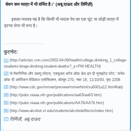
सेवन कम मात्रा में भी वर्जित है।' (अबू दाऊद और तिर्मिज़ी)
इसका मतलब यह है कि किसी भी मादक पेय का एक घूंट या थोड़ी मात्रा में
ड्रग्स लेना भी मना है।
फुटनोट:
[1]
(http://articles.cnn.com/2002-04-09/health/college.drinking_1_college-
students-binge-drinking-student-deaths?_s=PM:HEALTH)
[2]
जे मैकगिनिस और डब्ल्यू फोएज, 'एक्चुअल कॉज ऑफ़ डेथ इन दी यूनाइटेड स्टेट,' जर्नल
ऑफ़ दी अमेरिकन मेडिकल एसोसिएशन, वॉल्यूम 270, नंबर 18, 11/10/93, पृष्ठ 2208
[3]
(http://www.cdc.gov/mmwr/preview/mmwrhtml/su6001a12.htm#tab)
[4]
(http://pubs.niaaa.nih.gov/publications/aa63/aa63.htm)
[5]
(http://pubs.niaaa.nih.gov/publications/AA76/AA76.htm)
[6]
(http://www.alcohol.vt.edu/students/alcoholeffects/index.htm)
[7]
तिर्मिज़ी, अबू दाऊद