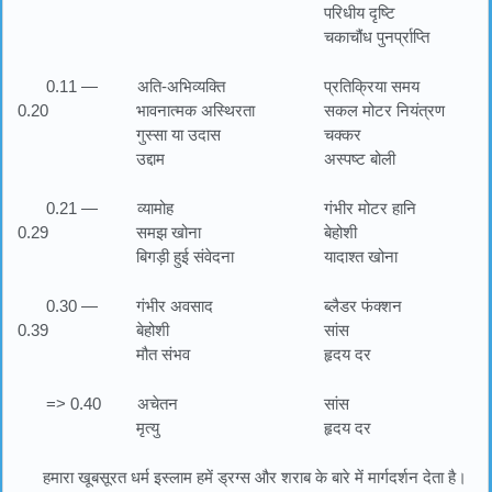
परिधीय दृष्टि
चकाचौंध पुनर्प्राप्ति
0.11 —
अति-अभिव्यक्ति
प्रतिक्रिया समय
0.20
भावनात्मक अस्थिरता
सकल मोटर नियंत्रण
गुस्सा या उदास
चक्कर
उद्दाम
अस्पष्ट बोली
0.21 —
व्यामोह
गंभीर मोटर हानि
0.29
समझ खोना
बेहोशी
बिगड़ी हुई संवेदना
यादाश्त खोना
0.30 —
गंभीर अवसाद
ब्लैडर फंक्शन
0.39
बेहोशी
सांस
मौत संभव
हृदय दर
=> 0.40
अचेतन
सांस
मृत्यु
हृदय दर
हमारा खूबसूरत धर्म इस्लाम हमें ड्रग्स और शराब के बारे में मार्गदर्शन देता है।