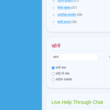
पवित्र क़ुरआन
(17)
पैगंबर मुहम्मद
(37)
सामाजिक बातचीत
(38)
बढ़ती आस्था
(18)
खोजें
ख
सभी शब्द
कोई भी शब्द
सटीक वाक्यांश
Live Help Through Chat