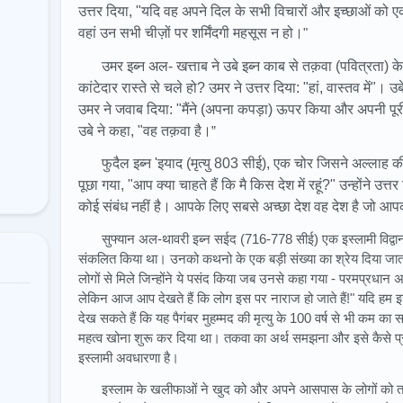
उत्तर दिया, "यदि वह अपने दिल के सभी विचारों और इच्छाओं को एक
वहां उन सभी चीज़ों पर शर्मिंदगी महसूस न हो।
"
उमर इब्न अल- खत्ताब ने उबे इब्न काब से तक़वा (पवित्रता) के ब
कांटेदार रास्ते से चले हो? उमर ने उत्तर दिया: "हां, वास्तव में"। 
उमर ने जवाब दिया: "मैंने (अपना कपड़ा) ऊपर किया और अपनी पूर
उबे ने कहा, "वह तक़वा है।
”
फुदैल इब्न 'इयाद (मृत्यु 803 सीई), एक चोर जिसने अल्ला
पूछा गया, "आप क्या चाहते हैं कि मै किस देश में रहूं?" उन्होंने उत
कोई संबंध नहीं है। आपके लिए सबसे अच्छा देश वह देश है जो आ
सुफ्यान अल-थावरी इब्न सईद (716-778 सीई) एक इस्लामी विद्वान 
संकलित किया था। उनको कथनो के एक बड़ी संख्या का श्रेय दिया जाता है
लोगों से मिले जिन्होंने ये पसंद किया जब उनसे कहा गया - परमप्रधान अल
लेकिन आज आप देखते हैं कि लोग इस पर नाराज हो जाते हैं!" यदि हम इस मह
देख सकते हैं कि यह पैगंबर मुहम्मद की मृत्यु के 100 वर्ष से भी कम
महत्व खोना शुरू कर दिया था। तकवा का अर्थ समझना और इसे कैसे प्राप
इस्लामी अवधारणा है।
इस्लाम के खलीफाओं ने खुद को और अपने आसपास के लोगों को त