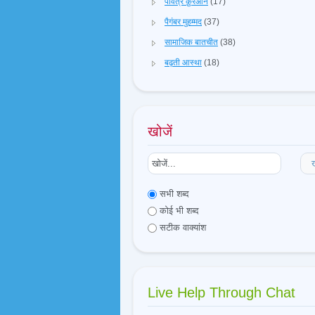
पवित्र क़ुरआन
(17)
पैगंबर मुहम्मद
(37)
सामाजिक बातचीत
(38)
बढ़ती आस्था
(18)
खोजें
ख
सभी शब्द
कोई भी शब्द
सटीक वाक्यांश
Live Help Through Chat