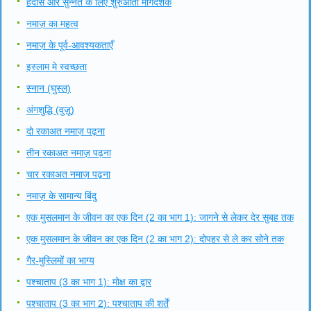
हदीस और सुन्नत के लिए शुरुआती मार्गदर्शक
नमाज़ का महत्व
नमाज़ के पूर्व-आवश्यकताएँ
इस्लाम मे स्वच्छता
स्नान (घुस्ल)
अंगशुद्धि (वुज़ू)
दो रकाअत नमाज़ पढ़ना
तीन रकाअत नमाज़ पढ़ना
चार रकाअत नमाज़ पढ़ना
नमाज़ के सामान्य बिंदु
एक मुसलमान के जीवन का एक दिन (2 का भाग 1): जागने से लेकर देर सुबह तक
एक मुसलमान के जीवन का एक दिन (2 का भाग 2): दोपहर से ले कर सोने तक
गैर-मुस्लिमों का भाग्य
पश्चाताप (3 का भाग 1): मोक्ष का द्वार
पश्चाताप (3 का भाग 2): पश्चाताप की शर्तें