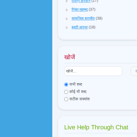
पवित्र क़ुरआन
(17)
पैगंबर मुहम्मद
(37)
सामाजिक बातचीत
(38)
बढ़ती आस्था
(18)
खोजें
ख
सभी शब्द
कोई भी शब्द
सटीक वाक्यांश
Live Help Through Chat