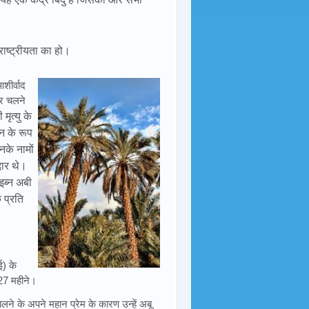
राष्ट्रीयता का हो।
शीर्वाद
पर चलने
 मृत्यु के
न के रूप
नके नामों
ेदार थे।
इब्न अबी
 प्रति
ई) के
27 महीने।
लने के अपने महान प्रेम के कारण उन्हें अबू