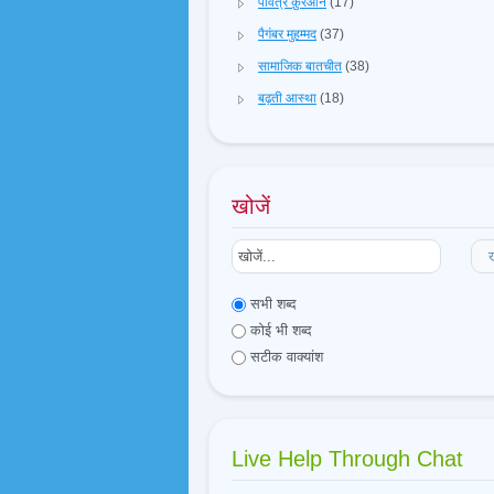
पवित्र क़ुरआन
(17)
पैगंबर मुहम्मद
(37)
सामाजिक बातचीत
(38)
बढ़ती आस्था
(18)
खोजें
ख
सभी शब्द
कोई भी शब्द
सटीक वाक्यांश
Live Help Through Chat