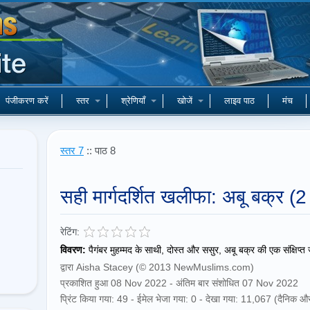
पंजीकरण करें
स्तर
श्रेणियाँ
खोजें
लाइव पाठ
मंच
स्तर 7
:: पाठ 8
सही मार्गदर्शित खलीफा: अबू बक्र (
रेटिंग:
विवरण:
पैगंबर मुहम्मद के साथी, दोस्त और ससुर, अबू बक्र की एक संक्षिप्
द्वारा Aisha Stacey (© 2013 NewMuslims.com)
प्रकाशित हुआ 08 Nov 2022 - अंतिम बार संशोधित 07 Nov 2022
प्रिंट किया गया: 49 - ईमेल भेजा गया: 0 - देखा गया: 11,067 (दैनिक 