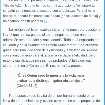
En un
hadiz
el profeta Muhammad nos dice que: "Allah dice:
'Hijo de Adán, llena tu tiempo con mi adoración y Yo llenaré tu
corazón con riquezas, y acabaré con tu pobreza. Pero si no lo
haces, te pondré las manos ocupadas [en los asuntos de dunia] y
no acabaré con tu pobreza"
[2]
.
La religión del Islam explica claramente nuestro propósito, a
la vez que nos da pautas claras a seguir para que nuestra
adoración sea más fácil y satisfactoria. Todo está explicado en
el Corán y en la
Sunnah
del Profeta Muhammad. Son nuestras
guías para una vida llena de significado y satisfacción. Ambos
son el único medio para alcanzar la verdadera felicidad, pero
esto no significa que no seamos probados. Allah dice muy
claramente en el Corán que Él nos pondrá a prueba.
“Él es Quien creó la muerte y la vida para
probarlos y distinguir quién obra mejor...”
(Corán 67: 2).
Por supuesto que la vida de un ser humano puede estar
llena de entretenimiento y placer, pero ese no es el propósito de