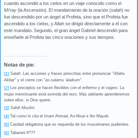
cuando ascendió a los cielos en un viaje conocido como el
Mi’ray
(la Ascensión). El mandamiento de la oración (
salah
) no
fue descendido por un ángel al Profeta, sino que el Profeta fue
ascendido a los cielos, y Allah se dirigió directamente a él con
este mandato. Segundo, el gran ángel Gabriel descendió para
enseñarle al Profeta las cinco oraciones y sus tiempos.
Notas de pie:
[1]
Salah
: Las acciones y frases prescritas entre pronunciar "
Allahu
Akbar"
y el cierre con "
as-salamu ‘alaikum"
.
[2]
Los preceptos se hacen flexibles con el enfermo y el viajero. La
mujer menstruante está eximida del rezo. Más adelante aprenderemos
sobre ellos, si Dios quiere.
[3]
Sahih Muslim.
[4]
Tal como lo cita el Imam Ahmad, An-Nisai e Ibn Mayah.
[5]
Caridad obligatoria que es requerida de los musulmanes pudientes.
[6]
Tabarani
#???