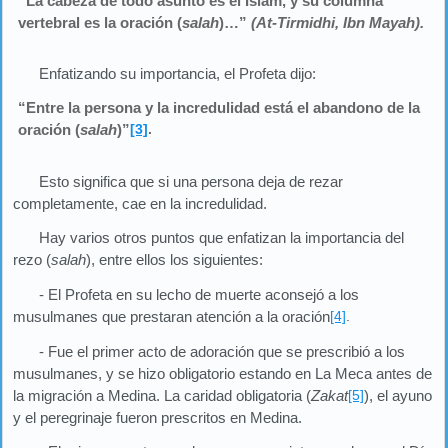
“La cabeza de todo asunto es el Islam, y su columna
vertebral es la oración (
salah
)…”
(At-Tirmidhi, Ibn Mayah).
Enfatizando su importancia, el Profeta dijo:
“Entre la persona y la incredulidad está el abandono de la
oración (
salah
)”
[3]
.
Esto significa que si una persona deja de rezar
completamente, cae en la incredulidad.
Hay varios otros puntos que enfatizan la importancia del
rezo (
salah
), entre ellos los siguientes:
- El Profeta en su lecho de muerte aconsejó a los
musulmanes que prestaran atención a la oración
[4]
.
- Fue el primer acto de adoración que se prescribió a los
musulmanes, y se hizo obligatorio estando en La Meca antes de
la migración a Medina. La caridad obligatoria (
Zakat
[5]
), el ayuno
y el peregrinaje fueron prescritos en Medina.