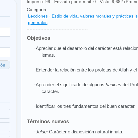
Impreso: 99 - Enviado por e-mail: 0 - Visto: 9,682 (Prome
Categoría:
Lecciones
›
Estilo de vida, valores morales y prácticas i
generales
Objetivos
·Apreciar que el desarrollo del carácter está relaci
lemas.
ión
·Entender la relación entre los profetas de Allah y el
·Aprender el significado de algunos
hadices
del Pro
carácter.
·Identificar los tres fundamentos del buen carácter.
Términos nuevos
·
Juluq:
Carácter o disposición natural innata.