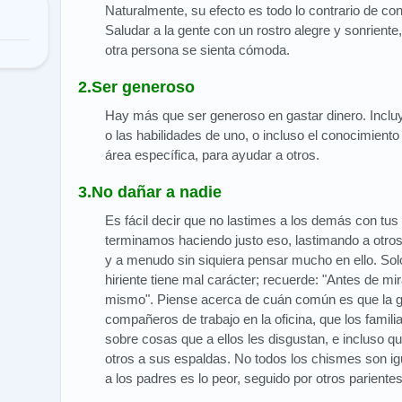
Naturalmente, su efecto es todo lo contrario de co
Saludar a la gente con un rostro alegre y sonrient
otra persona se sienta cómoda.
2.Ser generoso
Hay más que ser generoso en gastar dinero. Incluye
o las habilidades de uno, o incluso el conocimiento
área específica, para ayudar a otros.
3.No dañar a nadie
Es fácil decir que no lastimes a los demás con tus 
terminamos haciendo justo eso, lastimando a otros
y a menudo sin siquiera pensar mucho en ello. So
hiriente tiene mal carácter; recuerde: "Antes de m
mismo". Piense acerca de cuán común es que la g
compañeros de trabajo en la oficina, que los fami
sobre cosas que a ellos les disgustan, e incluso q
otros a sus espaldas. No todos los chismes son ig
a los padres es lo peor, seguido por otros pariente