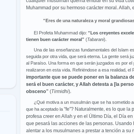
cualquier musulmán querría emular en su vida coti
Muhammad por su hermoso carácter moral. Allah, el
“Eres de una naturaleza y moral grandiosas
El Profeta Muhammad dijo:
“Los creyentes excele
tienen buen carácter moral”
(
Tabarani
).
Una de las enseñanzas fundamentales del Islam es 
seguida por otra vida, que será eterna. La gente será ju
al Paraíso. Una forma en que serán juzgados es por el
realizaron en esta vida. Refiriéndose a esa realidad, el
importante que se puede poner en la balanza del
será el buen carácter, y
Allah detesta a [la pers
obsceno”
(
Tirmidhi
).
¿Qué motiva a un musulmán que se ha sometido a
que ha aceptado la
“fe”? Naturalmente, es lo que la
profesa creer en
Allah y en el Último Día, el Día e
que pesará las acciones de las personas. Usando 
alentar a los musulmanes a prestar a tención a su m