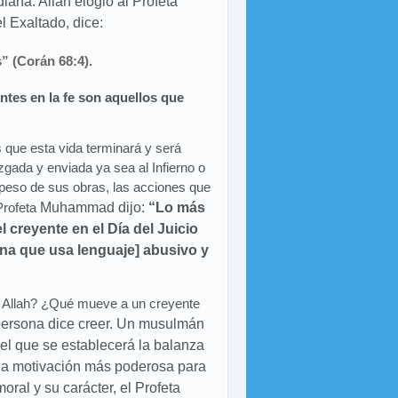
diana. Allah
elogió al Profeta
 Exaltado, dice:
” (Corán 68:4).
ntes en la fe son aquellos que
que esta vida terminará y será
zgada y enviada ya sea al Infierno o
 peso de sus obras, las acciones que
 Profeta
Muhammad dijo:
“Lo más
 creyente en el Día del Juicio
ona que usa lenguaje] abusivo y
 Allah? ¿Qué mueve a un creyente
 persona dice creer. Un musulmán
n el que se establecerá la balanza
la motivación más poderosa para
oral y su carácter, el Profeta