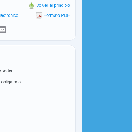
Volver al principio
lectrónico
Formato PDF
er
sApp
elegram
Email
arácter
obligatorio.