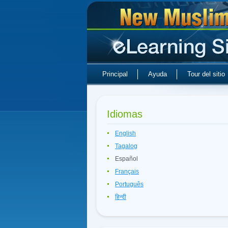
Principal
Ayuda
Tour del sitio
Idiomas
English
Tagalog
Español
Français
Português
हिन्दी