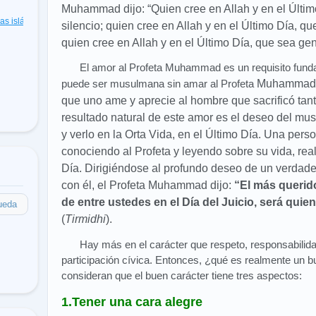
Muhammad dijo: “Quien cree en Allah y en el Últim
cas islámicas
(48)
silencio; quien cree en
Allah y en el Último Día, q
quien cree en
Allah y en el Último Día, que sea g
El amor al Profeta Muhammad es un requisito funda
puede ser musulmana sin amar al Profeta
Muhammad. 
que uno ame y aprecie al hombre que sacrificó tan
resultado natural de este amor es el deseo del mus
y verlo en la Orta Vida, en el Último Día. Una pe
conociendo al Profeta y leyendo sobre su vida, rea
Día. Dirigiéndose al profundo deseo de un verdader
con él, el Profeta
Muhammad dijo:
“El más querid
de entre ustedes en el Día del Juicio, será qui
ueda
(
Tirmidhi
).
Hay más en el carácter que respeto, responsabilid
participación cívica. Entonces, ¿qué es realmente un 
consideran que el buen carácter tiene tres aspectos:
1.Tener una cara alegre