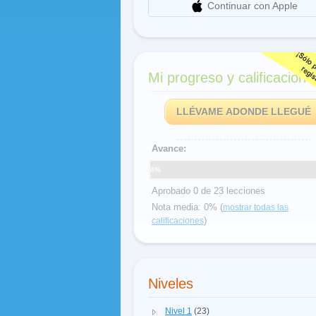
Continuar con Apple
Mi progreso y calificacione
LLÉVAME ADONDE LLEGUÉ
Avance:
0%
Aprobado 0 de 23 lecciones
Nota media: 0% (
mostrar todas las
)
calificaciones
Niveles
Nivel 1
(23)