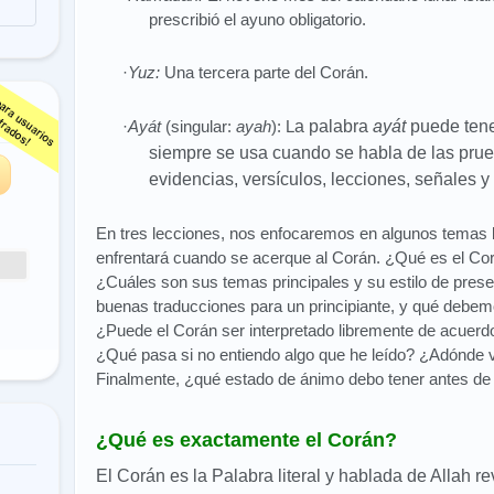
prescribió el ayuno obligatorio.
·
Yuz:
Una tercera parte del Corán.
s
·
Ayát
(singular:
ayah
): L
a palabra
ayát
puede tene
siempre se usa cuando se habla de las prue
evidencias, versículos, lecciones, señales y
En tres lecciones, nos enfocaremos en algunos temas b
enfrentará cuando se acerque al Corán. ¿Qué es el Co
¿Cuáles son sus temas principales y su estilo de pres
buenas traducciones para un principiante, y qué debemo
¿Puede el Corán ser interpretado libremente de acuerd
¿Qué pasa si no entiendo algo que he leído? ¿Adónde 
Finalmente, ¿qué estado de ánimo debo tener antes de a
¿Qué es exactamente el Corán?
El Corán es la Palabra literal y hablada de Allah re