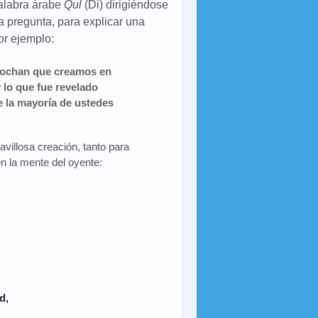
alabra árabe
Qul
(Di) dirigiéndose
 pregunta, para explicar una
Por ejemplo:
prochan que creamos en
 lo que fue revelado
e la mayoría de ustedes
avillosa creación, tanto para
n la mente del oyente:
d,