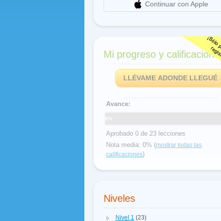
Continuar con Apple
Mi progreso y calificacione
LLÉVAME ADONDE LLEGUÉ
Avance:
0%
Aprobado 0 de 23 lecciones
Nota media: 0% (
mostrar todas las
)
calificaciones
Niveles
Nivel 1
(23)