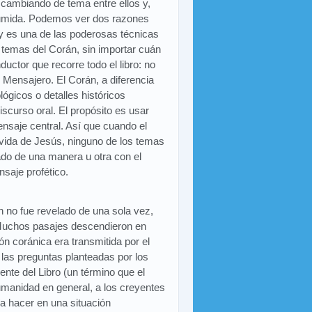
 cambiando de tema entre ellos y,
esumida. Podemos ver dos razones
o y es una de las poderosas técnicas
s temas del Corán, sin importar cuán
uctor que recorre todo el libro: no
Mensajero. El Corán, a diferencia
ógicos o detalles históricos
scurso oral. El propósito es usar
ensaje central. Así que cuando el
 vida de Jesús, ninguno de los temas
ado de una manera u otra con el
nsaje profético.
n no fue revelado de una sola vez,
. Muchos pasajes descendieron en
n coránica era transmitida por el
as preguntas planteadas por los
ente del Libro (un término que el
 humanidad en general, a los creyentes
ía hacer en una situación