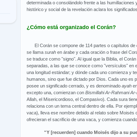
determinada o consolándolo frente a las humillaciones 
histórico y social de la revelación aclara los significad
¿Cómo está organizado el Corán?
El Corán se compone de 114 partes o capítulos de 
se llama
surah
en árabe y cada oración o frase del Co
se traduce como "signo". Al igual que la Biblia, el Corá
separadas, a las que se conoce como "versículos" en e
una longitud estándar; y dónde cada uno comienza y ter
humanos, sino que fue dictado por Dios. Cada uno es p
posee un significado cerrado, y es denominado
ayah
en
excepto una, comienzan con
Bismillahi Ar-Rahmani Ar
Allah, el Misericordioso, el Compasivo). Cada sura ti
relaciona con un tema central dentro de ella. Por ejemp
vaca), lleva ese nombre debido al relato sobre Moisés 
ofrecieran el sacrificio de una vaca, y comienza cuando
“Y [recuerden] cuando Moisés dijo a su pue