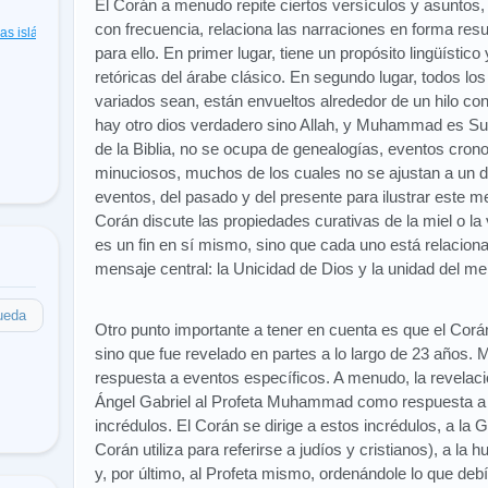
El Corán a menudo repite ciertos versículos y asuntos,
con frecuencia, relaciona las narraciones en forma r
cas islámicas
(48)
para ello. En primer lugar, tiene un propósito lingüístic
retóricas del árabe clásico. En segundo lugar, todos lo
variados sean, están envueltos alrededor de un hilo cond
hay otro dios verdadero sino Allah, y Muhammad es Su 
de la Biblia, no se ocupa de genealogías, eventos cronol
minuciosos, muchos de los cuales no se ajustan a un di
eventos, del pasado y del presente para ilustrar este m
Corán discute las propiedades curativas de la miel o la
es un fin en sí mismo, sino que cada uno está relacion
mensaje central: la Unicidad de Dios y la unidad del me
ueda
Otro punto importante a tener en cuenta es que el Corá
sino que fue revelado en partes a lo largo de 23 años
respuesta a eventos específicos. A menudo, la revelació
Ángel Gabriel al Profeta Muhammad como respuesta a l
incrédulos. El Corán se dirige a estos incrédulos, a la G
Corán utiliza para referirse a judíos y cristianos), a la
y, por último, al Profeta mismo, ordenándole lo que deb