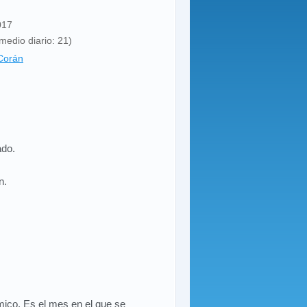
017
medio diario: 21)
Corán
ado.
n.
mico. Es el mes en el que se