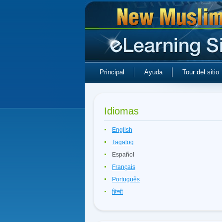
Principal
Ayuda
Tour del sitio
Idiomas
English
Tagalog
Español
Français
Português
हिन्दी