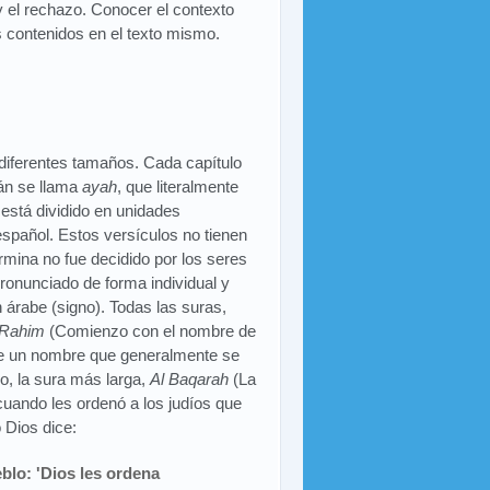
y el rechazo. Conocer el contexto
os contenidos en el texto mismo.
diferentes tamaños. Cada capítulo
rán se llama
ayah
, que literalmente
n está dividido en unidades
spañol. Estos versículos no tienen
mina no fue decidido por los seres
ronunciado de forma individual y
 árabe (signo). Todas las suras,
-Rahim
(Comienzo con el nombre de
ene un nombre que generalmente se
lo, la sura más larga,
Al Baqarah
(La
cuando les ordenó a los judíos que
 Dios dice:
blo: 'Dios les ordena