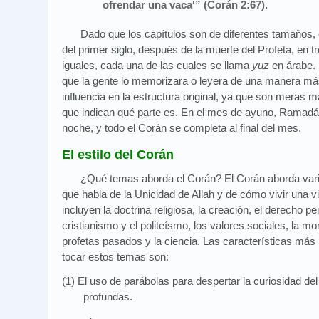
ofrendar una vaca'” (Corán 2:67).
Dado que los capítulos son de diferentes tamaños, e
del primer siglo, después de la muerte del Profeta, en 
iguales, cada una de las cuales se llama
yuz
en árabe. 
que la gente lo memorizara o leyera de una manera más
influencia en la estructura original, ya que son meras 
que indican qué parte es. En el mes de ayuno, Ramadán
noche, y todo el Corán se completa al final del mes.
El estilo del Corán
¿Qué temas aborda el Corán? El Corán aborda var
que habla de la Unicidad de Allah y de cómo vivir una 
incluyen la doctrina religiosa, la creación, el derecho pen
cristianismo y el politeísmo, los valores sociales, la mora
profetas pasados y la ciencia. Las características más i
tocar estos temas son:
(1) El uso de parábolas para despertar la curiosidad del
profundas.