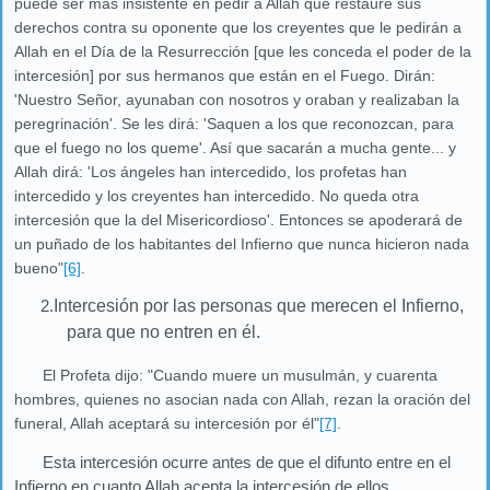
puede ser más insistente en pedir a Allah que restaure sus
derechos contra su oponente que los creyentes que le pedirán a
Allah en el Día de la Resurrección [que les conceda el poder de la
intercesión] por sus hermanos que están en el Fuego. Dirán:
'Nuestro Señor, ayunaban con nosotros y oraban y realizaban la
peregrinación'. Se les dirá: 'Saquen a los que reconozcan, para
que el fuego no los queme'. Así que sacarán a mucha gente... y
Allah dirá: 'Los ángeles han intercedido, los profetas han
intercedido y los creyentes han intercedido. No queda otra
intercesión que la del Misericordioso'. Entonces se apoderará de
un puñado de los habitantes del Infierno que nunca hicieron nada
bueno"
[6]
.
2.
Intercesión por las personas que merecen el Infierno,
para que no entren en él.
El Profeta dijo: "Cuando muere un musulmán, y cuarenta
hombres, quienes no asocian nada con Allah, rezan la oración del
funeral, Allah aceptará su intercesión por él"
[7]
.
Esta intercesión ocurre antes de que el difunto entre en el
Infierno en cuanto Allah acepta la intercesión de ellos.