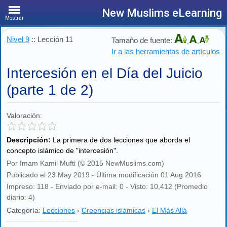
New Muslims eLearning
Mostrar
Nivel 9
:: Lección 11
Tamaño de fuente:
Ir a las herramientas de artículos
Intercesión en el Día del Juicio
(parte 1 de 2)
Valoración:
Descripción:
La primera de dos lecciones que aborda el
concepto islámico de "intercesión".
Por Imam Kamil Mufti (© 2015 NewMuslims.com)
Publicado el 23 May 2019 - Última modificación 01 Aug 2016
Impreso: 118 - Enviado por e-mail: 0 - Visto: 10,412 (Promedio
diario: 4)
Categoría:
Lecciones
›
Creencias islámicas
›
El Más Allá