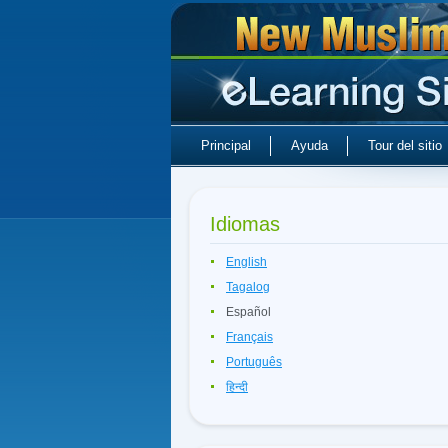
Principal
Ayuda
Tour del sitio
Idiomas
English
Tagalog
Español
Français
Português
हिन्दी