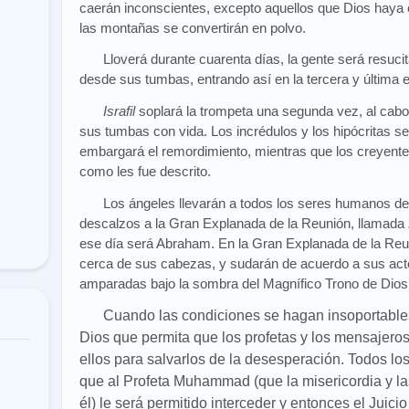
caerán inconscientes, excepto aquellos que Dios haya 
las montañas se convertirán en polvo.
Lloverá durante cuarenta días, la gente será resuci
desde sus tumbas, entrando así en la tercera y última 
Israfil
soplará la trompeta una segunda vez, al cabo 
sus tumbas con vida. Los incrédulos y los hipócritas s
embargará el remordimiento, mientras que los creyent
como les fue descrito.
Los ángeles llevarán a todos los seres humanos des
descalzos a la Gran Explanada de la Reunión, llamada
ese día será Abraham. En la Gran Explanada de la Reun
cerca de sus cabezas, y sudarán de acuerdo a sus act
amparadas bajo la sombra del Magnífico Trono de Dios
Cuando las condiciones se hagan insoportables,
Dios que permita que los profetas y los mensajero
ellos para salvarlos de la desesperación. Todos lo
que al Profeta Muhammad (que la misericordia y l
él) le será permitido interceder y entonces el Juic