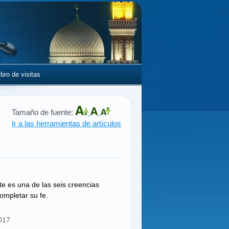
ibro de visitas
Tamaño de fuente:
Ir a las herramientas de artículos
e es una de las seis creencias
mpletar su fe.
2017