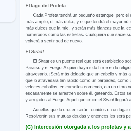
El lago del Profeta
Cada Profeta tendrá un pequeño estanque, pero el 
más amplio, el más dulce, y el que tendrá el mayor nú
más dulces que la miel, y serán más blancas que la lech
numerosos como las estrellas. Cualquiera que sacie s
volverá a sentir sed de nuevo.
El
Siraat
El
Siraat
es un puente real que será establecido sob
Paraíso y el Fuego. A quien haya sido firme en la religió
atravesarlo. ¡Será más delgado que un cabello y más a
que lo atravesará tan rápido como un parpadeo, como u
veloces caballos, en camellos corriendo, o a un ritmo
escasamente se arrastren sobre él, gateando. Estos se
y arrojados al Fuego. Aquel que cruce el
Siraat
llegará a
Aquellos que lo crucen serán reunidos en un lugar en
Resolverán sus mutuas deudas y entonces les será perm
(C) Intercesión otorgada a los profetas y a