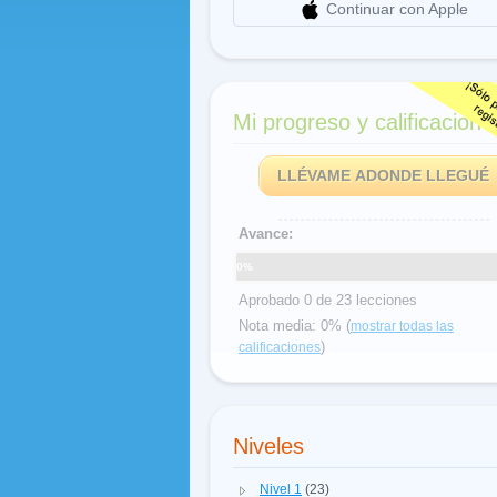
Continuar con Apple
Mi progreso y calificacione
LLÉVAME ADONDE LLEGUÉ
Avance:
0%
Aprobado 0 de 23 lecciones
Nota media: 0% (
mostrar todas las
)
calificaciones
Niveles
Nivel 1
(23)