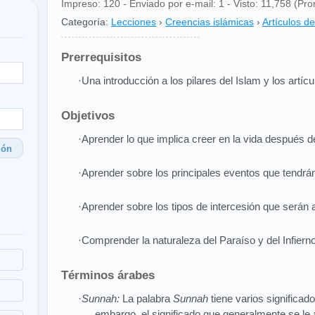
Impreso: 120 - Enviado por e-mail: 1 - Visto: 11,758 (Pro
Categoría:
Lecciones
›
Creencias islámicas
›
Artículos de
Prerrequisitos
·Una introducción a los pilares del Islam y los artícul
Objetivos
·Aprender lo que implica creer en la vida después d
ión
·Aprender sobre los principales eventos que tendrán 
·Aprender sobre los tipos de intercesión que serán
·Comprender la naturaleza del Paraíso y del Infierno
Términos árabes
·
Sunnah:
La palabra
Sunnah
tiene varios significad
embargo, el significado que generalmente se le 