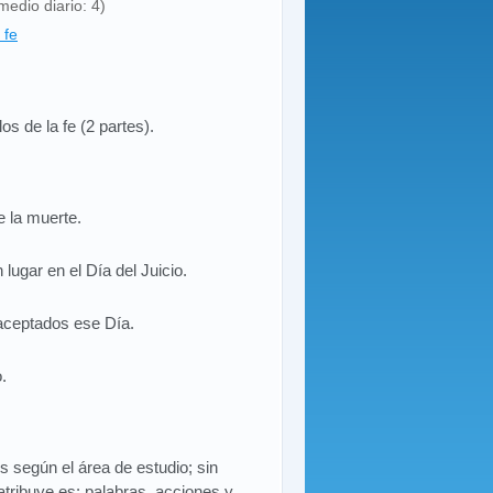
medio diario: 4)
 fe
os de la fe (2 partes).
e la muerte.
lugar en el Día del Juicio.
 aceptados ese Día.
.
os según el área de estudio; sin
atribuye es: palabras, acciones y