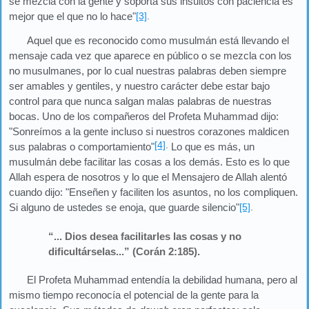
se mezcla con la gente y soporta sus insultos con paciencia es
mejor que el que no lo hace"
[3]
.
Aquel que es reconocido como musulmán está llevando el
mensaje cada vez que aparece en público o se mezcla con los
no musulmanes, por lo cual nuestras palabras deben siempre
ser amables y gentiles, y nuestro carácter debe estar bajo
control para que nunca salgan malas palabras de nuestras
bocas. Uno de los compañeros del Profeta Muhammad dijo:
"Sonreímos a la gente incluso si nuestros corazones maldicen
[4]
.
sus palabras o comportamiento"
Lo que es más, un
musulmán debe facilitar las cosas a los demás. Esto es lo que
Allah espera de nosotros y lo que el Mensajero de Allah alentó
cuando dijo: "Enseñen y faciliten los asuntos, no los compliquen.
Si alguno de ustedes se enoja, que guarde silencio"
[5]
.
“... Dios desea facilitarles las cosas y no
dificultárselas...” (Corán 2:185).
El Profeta Muhammad entendía la debilidad humana, pero al
mismo tiempo reconocía el potencial de la gente para la