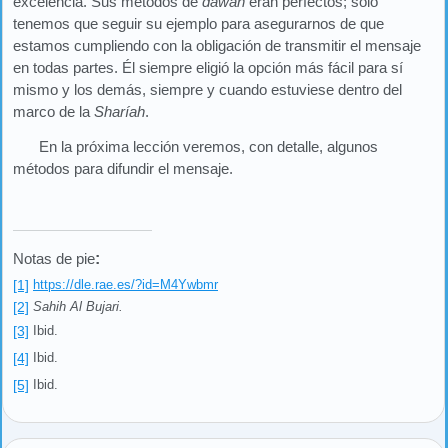
excelencia. Sus métodos de
dawah
eran perfectos; solo
tenemos que seguir su ejemplo para asegurarnos de que
estamos cumpliendo con la obligación de transmitir el mensaje
en todas partes. Él siempre eligió la opción más fácil para sí
mismo y los demás, siempre y cuando estuviese dentro del
marco de la
Sharíah
.
En la próxima lección veremos, con detalle, algunos
métodos para difundir el mensaje.
Notas de pie
:
[1]
https://dle.rae.es/?id=M4Ywbmr
[2]
Sahih Al Bujari.
[3]
Ibid.
[4]
Ibid.
[5]
Ibid.