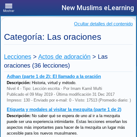
New Muslims eLearning
Mostrar
Ocultar detalles del contenido
Categoría: Las oraciones
Lecciones
>
Actos de adoración
>
Las
oraciones
(36 lecciones)
Adhan (parte 1 de 2): El llamado a la oración
Descripción:
Historia, virtud y método.
Nivel 4 - Tipo: Lección escrita - Por Imam Kamil Mufti
Publicado el 09 May 2019 - Última modificación 31 Dec 2017
Impreso: 130 - Enviado por e-mail: 0 - Visto: 17513 (Promedio diario: )
Etiqueta y modales al visitar la mezquita (parte 1 de 2)
Descripción:
No saber qué se espera de uno al ir a la mezquita
puede ser una experiencia intimidante. Estas lecciones enseñan los
aspectos más importantes para hacer de la mezquita un lugar más
accesible para los nuevos musulmanes.