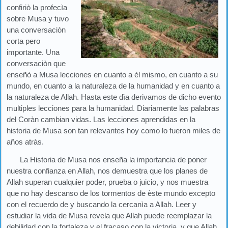
confiriò la profecìa
sobre Musa y tuvo
una conversaciòn
corta pero
importante. Una
conversaciòn que
enseñò a Musa lecciones en cuanto a èl mismo, en cuanto a su
mundo, en cuanto a la naturaleza de la humanidad y en cuanto a
la naturaleza de Allah. Hasta este dìa derivamos de dicho evento
multiples lecciones para la humanidad. Diariamente las palabras
del Coràn cambian vidas. Las lecciones aprendidas en la
historia de Musa son tan relevantes hoy como lo fueron miles de
años atràs.
La Historia de Musa nos enseña la importancia de poner
nuestra confianza en Allah, nos demuestra que los planes de
Allah superan cualquier poder, prueba o juicio, y nos muestra
que no hay descanso de los tormentos de èste mundo excepto
con el recuerdo de y buscando la cercanìa a Allah. Leer y
estudiar la vida de Musa revela que Allah puede reemplazar la
debilidad con la fortaleza y el fracaso con la victoria, y que Allah