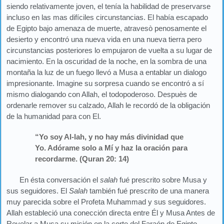
siendo relativamente joven, el tenía la habilidad de preservarse
incluso en las mas difíciles circunstancias. El había escapado
de Egipto bajo amenaza de muerte, atravesò penosamente el
desierto y encontró una nueva vida en una nueva tierra pero
circunstancias posteriores lo empujaron de vuelta a su lugar de
nacimiento. En la oscuridad de la noche, en la sombra de una
montaña la luz de un fuego llevó a Musa a entablar un dialogo
impresionante. Imagine su sorpresa cuando se encontró a sí
mismo dialogando con Allah, el todopoderoso. Despuès de
ordenarle remover su calzado, Allah le recordó de la obligación
de la humanidad para con El.
“Yo soy Al-lah, y no hay más divinidad que
Yo. Adórame solo a Mí y haz la oración para
recordarme. (Quran 20: 14)
En ésta conversación el
salah
fué prescrito sobre Musa y
sus seguidores. El
Salah
también fué prescrito de una manera
muy parecida sobre el Profeta Muhammad y sus seguidores.
Allah estableció una conección directa entre Él y Musa Antes de
Revelar a Musa su misión en la corte del Faraón de Egipto.