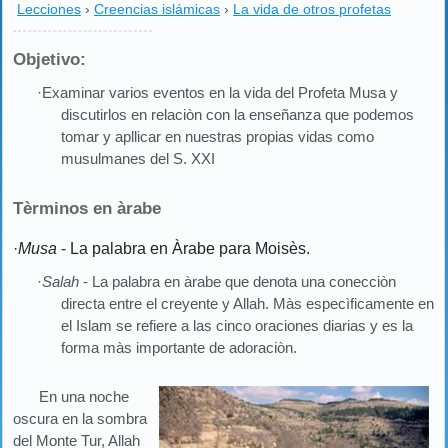
Lecciones
›
Creencias islámicas
›
La vida de otros profetas
Objetivo:
·Examinar varios eventos en la vida del Profeta Musa y
discutirlos en relaciòn con la enseñanza que podemos
tomar y apllicar en nuestras propias vidas como
musulmanes del S. XXI
Tèrminos en àrabe
·
Musa
- La palabra en Àrabe para Moisès.
·
Salah
- La palabra en àrabe que denota una conecciòn
directa entre el creyente y Allah. Màs especìficamente en
el Islam se refiere a las cinco oraciones diarias y es la
forma màs importante de adoraciòn.
En una noche
oscura en la sombra
del Monte Tur, Allah