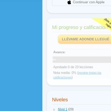
Continuar con Apple
Mi progreso y calificacione
LLÉVAME ADONDE LLEGUÉ
Avance:
0%
Aprobado 0 de 23 lecciones
Nota media: 0% (
mostrar todas las
)
calificaciones
Niveles
Nivel 1
(23)