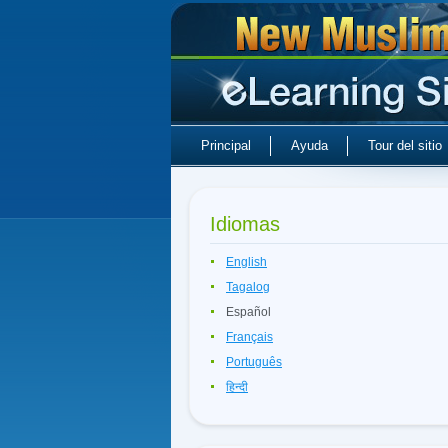
Principal
Ayuda
Tour del sitio
Idiomas
English
Tagalog
Español
Français
Português
हिन्दी