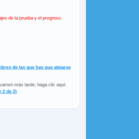
ajes de la prueba y el progreso
bres de las que hay que alejarse
 examen más tarde, haga clic aquí:
 2 de 2)