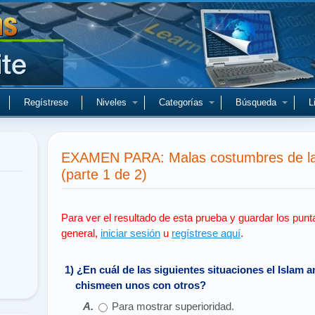
Regístrese
Niveles
Categorías
Búsqueda
L
EXAMEN PARA: Malas costumbres de las
(parte 1 de 2)
Para ver el resultado de esta prueba y guardar los punt
general,
iniciar sesión
u
regístrese aquí
.
1) ¿En cuál de las siguientes situaciones el Islam
chismeen unos con otros?
Para mostrar superioridad.