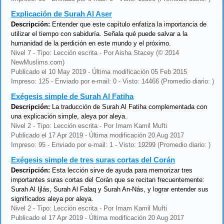
Explicación de Surah Al Aser
Descripción:
Entender que este capítulo enfatiza la importancia de
utilizar el tiempo con sabiduría. Señala qué puede salvar a la
humanidad de la perdición en este mundo y el próximo.
Nivel 7 - Tipo: Lección escrita - Por Aisha Stacey (© 2014
NewMuslims.com)
Publicado el 10 May 2019 - Última modificación 05 Feb 2015
Impreso: 125 - Enviado por e-mail: 0 - Visto: 14466 (Promedio diario: )
Exégesis simple de Surah Al Fatiha
Descripción:
La traducción de Surah Al Fatiha complementada con
una explicación simple, aleya por aleya.
Nivel 2 - Tipo: Lección escrita - Por Imam Kamil Mufti
Publicado el 17 Apr 2019 - Última modificación 20 Aug 2017
Impreso: 95 - Enviado por e-mail: 1 - Visto: 19299 (Promedio diario: )
Exégesis simple de tres suras cortas del Corán
Descripción:
Esta lección sirve de ayuda para memorizar tres
importantes suras cortas del Corán que se recitan frecuentemente:
Surah Al Ijlás, Surah Al Falaq y Surah An-Nás, y lograr entender sus
significados aleya por aleya.
Nivel 2 - Tipo: Lección escrita - Por Imam Kamil Mufti
Publicado el 17 Apr 2019 - Última modificación 20 Aug 2017