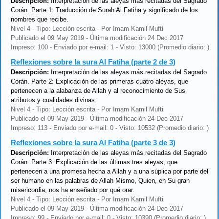
Descripción:
Interpretación de las aleyas más recitadas del Sagrado
Corán. Parte 1: Traducción de Surah Al Fatiha y significado de los
nombres que recibe.
Nivel 4 - Tipo: Lección escrita - Por Imam Kamil Mufti
Publicado el 09 May 2019 - Última modificación 24 Dec 2017
Impreso: 100 - Enviado por e-mail: 1 - Visto: 13000 (Promedio diario: )
Reflexiones sobre la sura Al Fatiha (parte 2 de 3)
Descripción:
Interpretación de las aleyas más recitadas del Sagrado
Corán. Parte 2: Explicación de las primeras cuatro aleyas, que
pertenecen a la alabanza de Allah y al reconocimiento de Sus
atributos y cualidades divinas.
Nivel 4 - Tipo: Lección escrita - Por Imam Kamil Mufti
Publicado el 09 May 2019 - Última modificación 24 Dec 2017
Impreso: 113 - Enviado por e-mail: 0 - Visto: 10532 (Promedio diario: )
Reflexiones sobre la sura Al Fatiha (parte 3 de 3)
Descripción:
Interpretación de las aleyas más recitadas del Sagrado
Corán. Parte 3: Explicación de las últimas tres aleyas, que
pertenecen a una promesa hecha a Allah y a una súplica por parte del
ser humano en las palabras de Allah Mismo, Quien, en Su gran
misericordia, nos ha enseñado por qué orar.
Nivel 4 - Tipo: Lección escrita - Por Imam Kamil Mufti
Publicado el 09 May 2019 - Última modificación 24 Dec 2017
Impreso: 99 - Enviado por e-mail: 0 - Visto: 10390 (Promedio diario: )