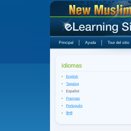
Principal
Ayuda
Tour del sitio
Idiomas
English
Tagalog
Español
Français
Português
हिन्दी