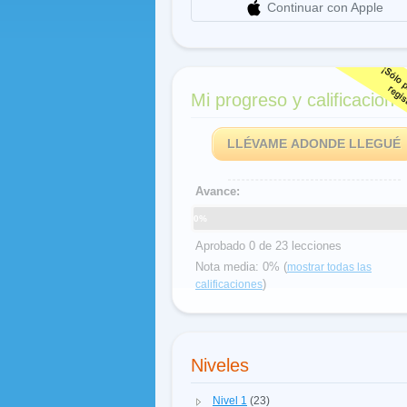
Continuar con Apple
Mi progreso y calificacione
LLÉVAME ADONDE LLEGUÉ
Avance:
0%
Aprobado 0 de 23 lecciones
Nota media: 0% (
mostrar todas las
)
calificaciones
Niveles
Nivel 1
(23)