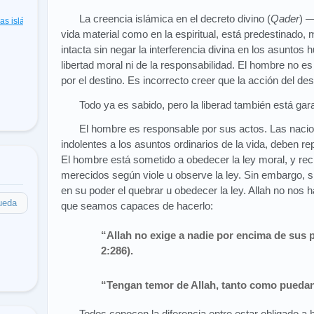
La creencia islámica en el decreto divino (
Qader
) 
cas islámicas
(48)
vida material como en la espiritual, está predestinado,
intacta sin negar la interferencia divina en los asuntos
libertad moral ni de la responsabilidad. El hombre no es
por el destino. Es incorrecto creer que la acción del dest
Todo ya es sabido, pero la liberad también está gar
El hombre es responsable por sus actos. Las nacion
indolentes a los asuntos ordinarios de la vida, deben r
El hombre está sometido a obedecer la ley moral, y re
merecidos según viole u observe la ley. Sin embargo, s
en su poder el quebrar u obedecer la ley. Allah no nos
ueda
que seamos capaces de hacerlo:
“Allah no exige a nadie por encima de sus p
2:286).
“Tengan temor de Allah, tanto como puedan
Todos conocen la diferencia entre estar obligado a ha