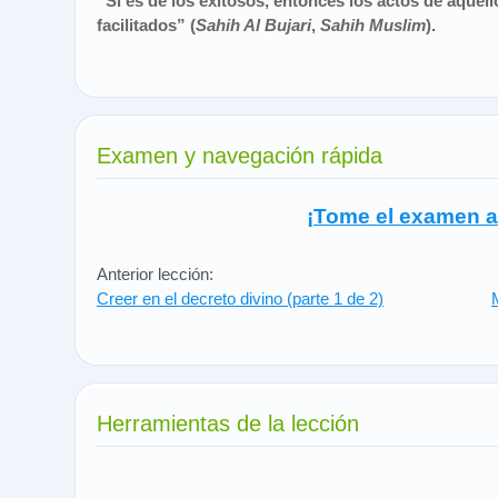
“Si es de los exitosos, entonces los actos de aquel
facilitados” (
Sahih Al Bujari
,
Sahih Muslim
).
Examen y navegación rápida
¡Tome el examen a
Anterior lección:
Creer en el decreto divino (parte 1 de 2)
Herramientas de la lección