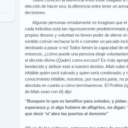
elección de hacer eso; la diferencia entre tener un arma
decisiones.
Algunas personas erradamente se imaginan que el de
cada individuo está tan rigurosamente predeterminado p
propios deseos y voluntad no tienen poder de alterar el
sentido común rechazar la fe o cometer un pecado incl
destinado a pasar o no! Todos tienen la capacidad de eleg
entonces, ¿cómo puede una persona elegir voluntariame
el decreto divino (
Qader
) como excusa? Es más apropi
bendecido y atribuir este a nuestro destino. Allah sabe
infalible quién será salvado y quien será condenado; y 
conocimiento infalible, nosotros, por nuestra parte, n
absoluta en cuanto a cómo terminaremos. El Profeta (qu
de Allah sean con él) dijo:
“Busquen lo que es benéfico para ustedes, y pidan 
esperanza y, si algo hubiere de afligirlos, no digan: 
que decir ‘si’ abre las puertas al demonio”