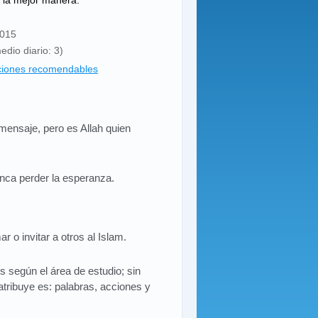
e la mejor manera.
2015
edio diario: 3)
ciones recomendables
ensaje, pero es Allah quien
nca perder la esperanza.
mar o invitar a otros al Islam.
os según el área de estudio; sin
atribuye es: palabras, acciones y