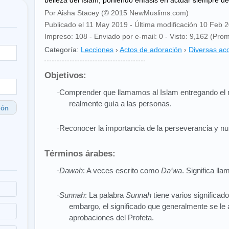
belleza del Islam, poniendo énfasis en actuar siempre d
Por Aisha Stacey (© 2015 NewMuslims.com)
Publicado el 11 May 2019 - Última modificación 10 Feb 
Impreso: 108 - Enviado por e-mail: 0 - Visto: 9,162 (Prom
Categoría:
Lecciones
›
Actos de adoración
›
Diversas ac
Objetivos:
·Comprender que llamamos al Islam entregando el m
realmente guía a las personas.
ión
·Reconocer la importancia de la perseverancia y nu
Términos árabes:
·
Dawah
: A veces escrito como
Da’wa
. Significa lla
·
Sunnah
: La palabra
Sunnah
tiene varios significad
embargo, el significado que generalmente se le 
aprobaciones del Profeta.