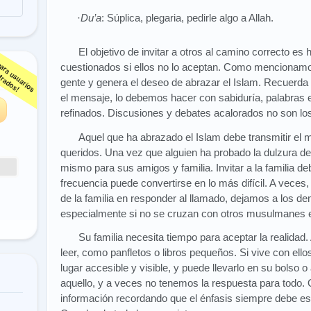
·
Du’a
: Súplica, plegaria, pedirle algo a Allah.
El objetivo de invitar a otros al camino correcto es
cuestionados si ellos no lo aceptan. Como mencionamos
s
gente y genera el deseo de abrazar el Islam. Recuerda
el mensaje, lo debemos hacer con sabiduría, palabras
refinados. Discusiones y debates acalorados no son l
Aquel que ha abrazado el Islam debe transmitir el
queridos. Una vez que alguien ha probado la dulzura de 
mismo para sus amigos y familia. Invitar a la familia de
frecuencia puede convertirse en lo más difícil. A vece
de la familia en responder al llamado, dejamos a los 
especialmente si no se cruzan con otros musulmanes en
Su familia necesita tiempo para aceptar la realidad.
leer, como panfletos o libros pequeños. Si vive con ello
lugar accesible y visible, y puede llevarlo en su bolso o
aquello, y a veces no tenemos la respuesta para todo. 
información recordando que el énfasis siempre debe esta