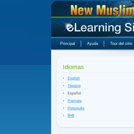
Principal
Ayuda
Tour del sitio
Idiomas
English
Tagalog
Español
Français
Português
हिन्दी