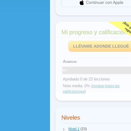
Continuar con Apple
Mi progreso y calificacione
LLÉVAME ADONDE LLEGUÉ
Avance:
0%
Aprobado 0 de 23 lecciones
Nota media: 0% (
mostrar todas las
)
calificaciones
Niveles
Nivel 1
(23)