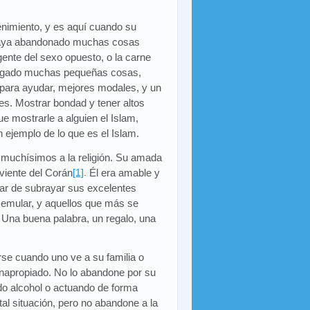
enimiento, y es aquí cuando su
haya abandonado muchas cosas
n gente del sexo opuesto, o la carne
regado muchas pequeñas cosas,
 para ayudar, mejores modales, y un
les. Mostrar bondad y tener altos
 mostrarle a alguien el Islam,
n ejemplo de lo que es el Islam.
muchísimos a la religión. Su amada
viente del Corán
[1]
.
Él era amable y
jar de subrayar sus excelentes
 emular, y aquellos que más se
 Una buena palabra, un regalo, una
rse cuando uno ve a su familia o
napropiado. No lo abandone por su
do alcohol o actuando de forma
e tal situación, pero no abandone a la