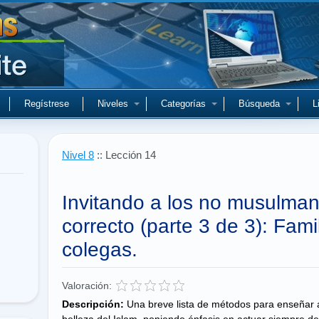
Regístrese
Niveles
Categorías
Búsqueda
L
Nivel 8
:: Lección 14
Invitando a los no musulman
correcto (parte 3 de 3): Fami
colegas.
Valoración:
Descripción:
Una breve lista de métodos para enseñar a 