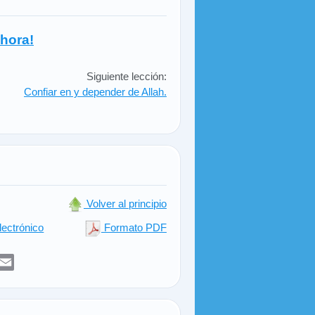
hora!
Siguiente lección:
Confiar en y depender de Allah.
Volver al principio
lectrónico
Formato PDF
er
sApp
elegram
Email