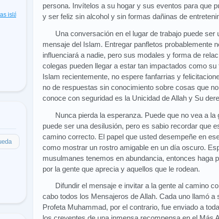
persona. Invítelos a su hogar y sus eventos para que p
cas islámicas
(48)
y ser feliz sin alcohol y sin formas dañinas de entreteni
Una conversación en el lugar de trabajo puede ser u
mensaje del Islam. Entregar panfletos probablemente no
influenciará a nadie, pero sus modales y forma de rela
colegas pueden llegar a estar tan impactados como su f
Islam recientemente, no espere fanfarrias y felicitaci
no de respuestas sin conocimiento sobre cosas que no 
conoce con seguridad es la Unicidad de Allah y Su der
Nunca pierda la esperanza. Puede que no vea a la 
puede ser una desilusión, pero es sabio recordar que es
camino correcto. El papel que usted desempeñe en es
ueda
como mostrar un rostro amigable en un día oscuro. Es
musulmanes tenemos en abundancia, entonces haga 
por la gente que aprecia y aquellos que le rodean.
Difundir el mensaje e invitar a la gente al camino co
cabo todos los Mensajeros de Allah. Cada uno llamó a su
Profeta Muhammad, por el contrario, fue enviado a tod
los creyentes de una inmensa recompensa en el Más Allá