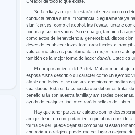
Creador de todo lo que existe.
Su familia y amigos le estarán observando con det
conducta tendrá suma importancia. Seguramente ya 
significativas, como el alcohol, las fiestas, juntarte co
porcina y sus derivados. Sin embargo, también ha ag
como actos de benevolencia, generosidad, disposición
deseo de establecer lazos familiares fuertes e irrompib
valores morales es posiblemente la mejor manera de que
también es la mejor forma de hacer
dawah
. Usted es u
El comportamiento del Profeta Muhammad atrajo a 
esposa Aisha describió su carácter como un ejemplo vi
afable con todos, e incluso sus enemigos no podían de
cualidades. Esta es la conducta que debemos tratar de
beneficiarán son nuestra familia y amistades cercanas.
ayuda de cualquier tipo, mostrará la belleza del Islam.
Hay que tener particular cuidado con no desespera
amigos tener un comportamiento que ahora considera i
forma de ser; puede dejar su compañía si están toman
contraria a la religión, puede irse del lugar o alejarse d