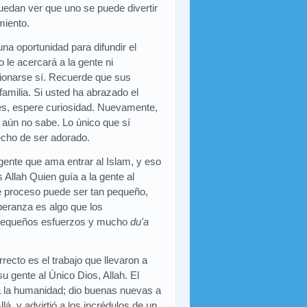
uedan ver que uno se puede divertir
miento.
na oportunidad para difundir el
 le acercará a la gente ni
cionarse sí. Recuerde que sus
amilia. Si usted ha abrazado el
ones, espere curiosidad. Nuevamente,
aún no sabe. Lo único que sí
echo de ser adorado.
gente que ama entrar al Islam, y eso
 Allah Quien guía a la gente al
e proceso puede ser tan pequeño,
peranza es algo que los
pequeños esfuerzos y mucho
du'a
rrecto es el trabajo que llevaron a
 gente al Único Dios, Allah. El
a la humanidad; dio buenas nuevas a
, y advirtió a los incrédulos de un