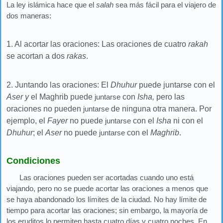
La ley islámica hace que el
salah
sea más fácil para el viajero de
dos maneras:
1. Al acortar las oraciones: Las oraciones de cuatro
rakah
se acortan a dos
rakas
.
2. Juntando las oraciones: El
Dhuhur
puede juntarse con el
Aser y
el Maghrib puede
juntarse
con
Isha,
pero las
oraciones no pueden
juntarse
de ninguna otra manera. Por
ejemplo, el
Fayer
no puede
juntarse
con el
Isha
ni con el
Dhuhur
; el
Aser
no puede
juntarse
con el
Maghrib
.
Condiciones
Las oraciones pueden ser acortadas cuando uno está
viajando, pero no se puede acortar las oraciones a menos que
se haya abandonado los límites de la ciudad. No hay límite de
tiempo para acortar las oraciones; sin embargo, la mayoría de
los eruditos lo permiten hasta cuatro días y cuatro noches. En