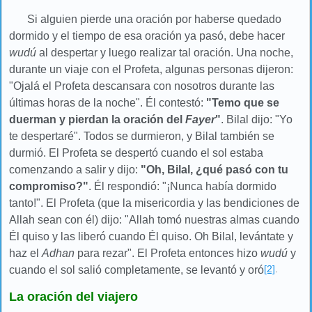
Si alguien pierde una oración por haberse quedado
dormido y el tiempo de esa oración ya pasó, debe hacer
wudú
al despertar y luego realizar tal oración. Una noche,
durante un viaje con el Profeta, algunas personas dijeron:
"Ojalá el Profeta descansara con nosotros durante las
últimas horas de la noche". Él contestó:
"Temo que se
duerman y pierdan la oración del
Fayer
"
. Bilal dijo: "Yo
te despertaré". Todos se durmieron, y Bilal también se
durmió. El Profeta se despertó cuando el sol estaba
comenzando a salir y dijo:
"Oh, Bilal, ¿qué pasó con tu
compromiso?"
. Él respondió: "¡Nunca había dormido
tanto!". El Profeta (que la misericordia y las bendiciones de
Allah sean con él) dijo: "Allah tomó nuestras almas cuando
Él quiso y las liberó cuando Él quiso. Oh Bilal, levántate y
haz el
Adhan
para rezar". El Profeta entonces hizo
wudú
y
[2]
.
cuando el sol salió completamente, se levantó y oró
La oración del viajero