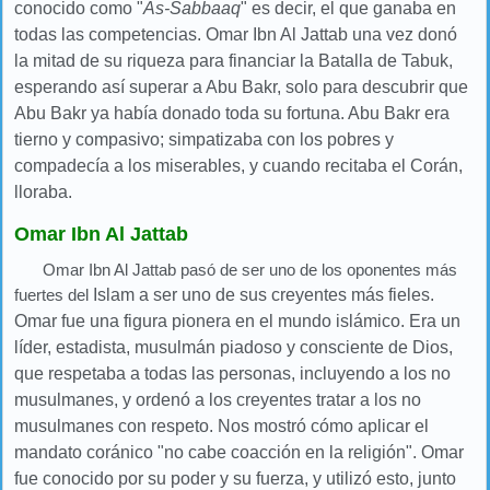
conocido como "
As-Sabbaaq
" es decir, el que ganaba en
todas las competencias. O
mar Ibn Al Jattab una vez donó
la mitad de su riqueza para financiar la Batalla de
Tabuk,
esperando así superar a
Abu Bakr, solo para descubrir que
Abu Bakr ya había donado toda su fortuna.
Abu Bakr era
tierno y compasivo; simpatizaba con los pobres y
compadecía a los miserables, y cuando recitaba el Corán,
lloraba.
Omar Ibn Al Jattab
Omar Ibn Al Jattab pasó de ser uno de los oponentes más
fuertes del
Islam a ser uno de sus creyentes más fieles.
Omar fue una figura pionera en el mundo islámico. Era un
líder, estadista, musulmán piadoso y consciente de Dios,
que respetaba a todas las personas, incluyendo a los no
musulmanes, y ordenó a los creyentes tratar a los no
musulmanes con respeto. Nos mostró cómo aplicar el
mandato coránico "
no cabe coacción en la religión". Omar
fue conocido por su poder y su fuerza, y utilizó esto, junto