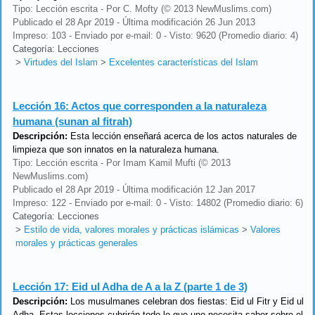
Tipo: Lección escrita - Por C. Mofty (© 2013 NewMuslims.com)
Publicado el 28 Apr 2019 - Última modificación 26 Jun 2013
Impreso: 103 - Enviado por e-mail: 0 - Visto: 9620 (Promedio diario: 4)
Categoría: Lecciones
>
Virtudes del Islam
>
Excelentes características del Islam
Lección 16:
Actos que corresponden a la naturaleza
humana (sunan al fitrah)
Descripción:
Esta lección enseñará acerca de los actos naturales de
limpieza que son innatos en la naturaleza humana.
Tipo: Lección escrita - Por Imam Kamil Mufti (© 2013
NewMuslims.com)
Publicado el 28 Apr 2019 - Última modificación 12 Jan 2017
Impreso: 122 - Enviado por e-mail: 0 - Visto: 14802 (Promedio diario: 6)
Categoría: Lecciones
>
Estilo de vida, valores morales y prácticas islámicas
>
Valores
morales y prácticas generales
Lección 17:
Eid ul Adha de A a la Z (parte 1 de 3)
Descripción:
Los musulmanes celebran dos fiestas: Eid ul Fitr y Eid ul
Adha. Estas lecciones cubrirán todo lo que uno necesita saber sobre el