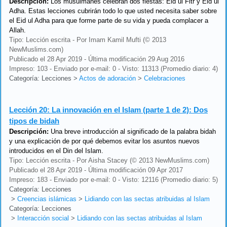
Descripción:
Los musulmanes celebran dos fiestas: Eid ul Fitr y Eid ul
Adha. Estas lecciones cubrirán todo lo que usted necesita saber sobre
el Eid ul Adha para que forme parte de su vida y pueda complacer a
Allah.
Tipo: Lección escrita - Por Imam Kamil Mufti (© 2013
NewMuslims.com)
Publicado el 28 Apr 2019 - Última modificación 29 Aug 2016
Impreso: 103 - Enviado por e-mail: 0 - Visto: 11313 (Promedio diario: 4)
Categoría: Lecciones
>
Actos de adoración
>
Celebraciones
Lección 20:
La innovación en el Islam (parte 1 de 2): Dos
tipos de bidah
Descripción:
Una breve introducción al significado de la palabra bidah
y una explicación de por qué debemos evitar los asuntos nuevos
introducidos en el Din del Islam.
Tipo: Lección escrita - Por Aisha Stacey (© 2013 NewMuslims.com)
Publicado el 28 Apr 2019 - Última modificación 09 Apr 2017
Impreso: 183 - Enviado por e-mail: 0 - Visto: 12116 (Promedio diario: 5)
Categoría: Lecciones
>
Creencias islámicas
>
Lidiando con las sectas atribuidas al Islam
Categoría: Lecciones
>
Interacción social
>
Lidiando con las sectas atribuidas al Islam