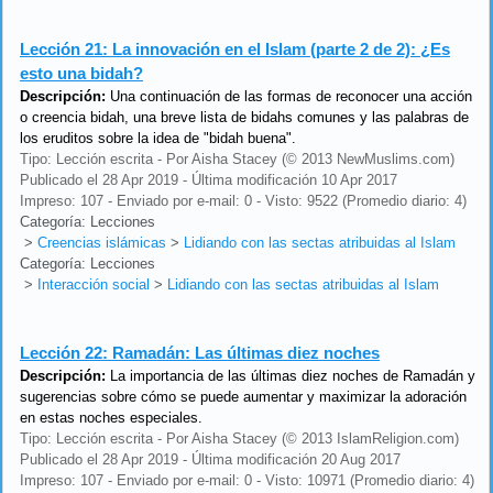
Lección 21:
La innovación en el Islam (parte 2 de 2): ¿Es
esto una bidah?
Descripción:
Una continuación de las formas de reconocer una acción
o creencia bidah, una breve lista de bidahs comunes y las palabras de
los eruditos sobre la idea de "bidah buena".
Tipo: Lección escrita - Por Aisha Stacey (© 2013 NewMuslims.com)
Publicado el 28 Apr 2019 - Última modificación 10 Apr 2017
Impreso: 107 - Enviado por e-mail: 0 - Visto: 9522 (Promedio diario: 4)
Categoría: Lecciones
>
Creencias islámicas
>
Lidiando con las sectas atribuidas al Islam
Categoría: Lecciones
>
Interacción social
>
Lidiando con las sectas atribuidas al Islam
Lección 22:
Ramadán: Las últimas diez noches
Descripción:
La importancia de las últimas diez noches de Ramadán y
sugerencias sobre cómo se puede aumentar y maximizar la adoración
en estas noches especiales.
Tipo: Lección escrita - Por Aisha Stacey (© 2013 IslamReligion.com)
Publicado el 28 Apr 2019 - Última modificación 20 Aug 2017
Impreso: 107 - Enviado por e-mail: 0 - Visto: 10971 (Promedio diario: 4)