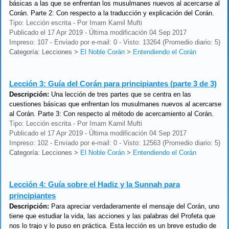
básicas a las que se enfrentan los musulmanes nuevos al acercarse al
Corán. Parte 2: Con respecto a la traducción y explicación del Corán.
Tipo: Lección escrita - Por Imam Kamil Mufti
Publicado el 17 Apr 2019 - Última modificación 04 Sep 2017
Impreso: 107 - Enviado por e-mail: 0 - Visto: 13264 (Promedio diario: 5)
Categoría: Lecciones
>
El Noble Corán
>
Entendiendo el Corán
Lección 3:
Guía del Corán para principiantes (parte 3 de 3)
Descripción:
Una lección de tres partes que se centra en las
cuestiones básicas que enfrentan los musulmanes nuevos al acercarse
al Corán. Parte 3: Con respecto al método de acercamiento al Corán.
Tipo: Lección escrita - Por Imam Kamil Mufti
Publicado el 17 Apr 2019 - Última modificación 04 Sep 2017
Impreso: 102 - Enviado por e-mail: 0 - Visto: 12563 (Promedio diario: 5)
Categoría: Lecciones
>
El Noble Corán
>
Entendiendo el Corán
Lección 4:
Guía sobre el Hadiz y la Sunnah para
principiantes
Descripción:
Para apreciar verdaderamente el mensaje del Corán, uno
tiene que estudiar la vida, las acciones y las palabras del Profeta que
nos lo trajo y lo puso en práctica. Esta lección es un breve estudio de