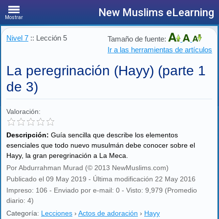
New Muslims eLearning
Mostrar
Nivel 7
:: Lección 5
Tamaño de fuente:
Ir a las herramientas de artículos
La peregrinación (Hayy) (parte 1
de 3)
Valoración:
Descripción:
Guía sencilla que describe los elementos
esenciales que todo nuevo musulmán debe conocer sobre el
Hayy, la gran peregrinación a La Meca.
Por Abdurrahman Murad (© 2013 NewMuslims.com)
Publicado el 09 May 2019 - Última modificación 22 May 2016
Impreso: 106 - Enviado por e-mail: 0 - Visto: 9,979 (Promedio
diario: 4)
Categoría:
Lecciones
›
Actos de adoración
›
Hayy