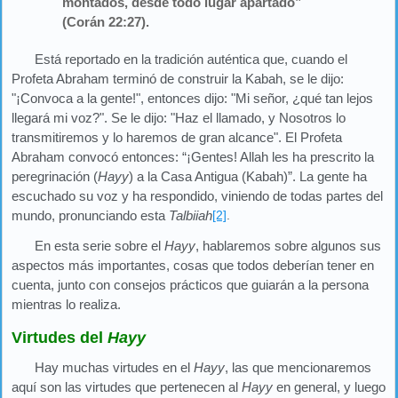
montados, desde todo lugar apartado”
(Corán 22:27).
Está reportado en la tradición auténtica que, cuando el
Profeta Abraham terminó de construir la Kabah, se le dijo:
"¡Convoca a la gente!", entonces dijo: "Mi señor, ¿qué tan lejos
llegará mi voz?". Se le dijo: "Haz el llamado, y Nosotros lo
transmitiremos y lo haremos de gran alcance". El Profeta
Abraham convocó entonces: “¡Gentes! Allah les ha prescrito la
peregrinación (
Hayy
) a la Casa Antigua (Kabah)”. La gente ha
escuchado su voz y ha respondido, viniendo de todas partes del
mundo, pronunciando esta
Talbiiah
[2]
.
En esta serie sobre el
Hayy
, hablaremos sobre algunos sus
aspectos más importantes, cosas que todos deberían tener en
cuenta, junto con consejos prácticos que guiarán a la persona
mientras lo realiza.
Virtudes del
Hayy
Hay muchas virtudes en el
Hayy
, las que mencionaremos
aquí son las virtudes que pertenecen al
Hayy
en general, y luego