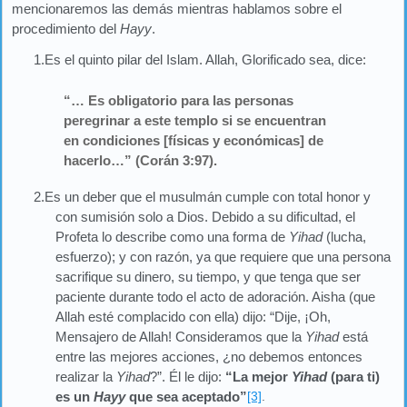
mencionaremos las demás mientras hablamos sobre el
procedimiento del
Hayy
.
1.Es el quinto pilar del Islam. Allah, Glorificado sea, dice:
“… Es obligatorio para las personas
peregrinar a este templo si se encuentran
en condiciones [físicas y económicas] de
hacerlo…” (Corán 3:97).
2.Es un deber que el musulmán cumple con total honor y
con sumisión solo a Dios. Debido a su dificultad, el
Profeta lo describe como una forma de
Yihad
(lucha,
esfuerzo); y con razón, ya que requiere que una persona
sacrifique su dinero, su tiempo, y que tenga que ser
paciente durante todo el acto de adoración. Aisha (que
Allah esté complacido con ella) dijo: “Dije, ¡Oh,
Mensajero de Allah! Consideramos que la
Yihad
está
entre las mejores acciones, ¿no debemos entonces
realizar la
Yihad
?”. Él le dijo:
“La mejor
Yihad
(para ti)
es un
Hayy
que sea aceptado”
[3]
.