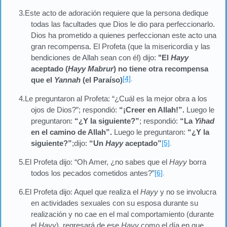
3.Este acto de adoración requiere que la persona dedique
todas las facultades que Dios le dio para perfeccionarlo.
Dios ha prometido a quienes perfeccionan este acto una
gran recompensa. El Profeta (que la misericordia y las
bendiciones de Allah sean con él) dijo:
"El
Hayy
aceptado (
Hayy Mabrur
) no tiene otra recompensa
[4]
.
que el
Yannah
(el Paraíso)
4.Le preguntaron al Profeta: “¿Cuál es la mejor obra a los
ojos de Dios?”; respondió:
“¡Creer en Allah!”.
Luego le
preguntaron:
“¿Y la siguiente?”
; respondió:
“La
Yihad
en el camino de Allah”.
Luego le preguntaron:
“¿Y la
siguiente?”
;dijo:
“Un
Hayy
aceptado”
[5]
.
5.El Profeta dijo: “Oh Amer, ¿no sabes que el
Hayy
borra
todos los pecados cometidos antes?”
[6]
.
6.El Profeta dijo: Aquel que realiza el
Hayy
y no se involucra
en actividades sexuales con su esposa durante su
realización y no cae en el mal comportamiento (durante
el
Hayy
), regresará de ese
Hayy
como el día en que