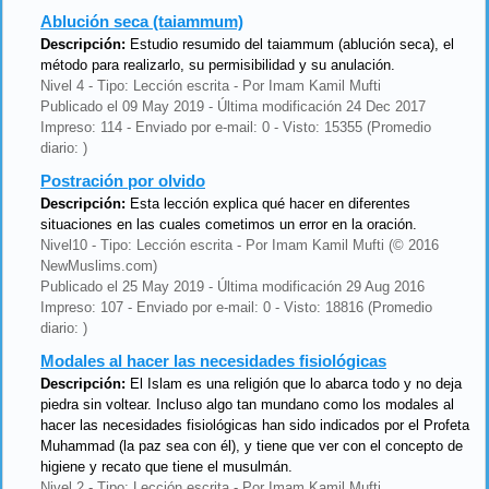
Ablución seca (taiammum)
Descripción:
Estudio resumido del taiammum (ablución seca), el
método para realizarlo, su permisibilidad y su anulación.
Nivel 4 - Tipo: Lección escrita - Por Imam Kamil Mufti
Publicado el 09 May 2019 - Última modificación 24 Dec 2017
Impreso: 114 - Enviado por e-mail: 0 - Visto: 15355 (Promedio
diario: )
Postración por olvido
Descripción:
Esta lección explica qué hacer en diferentes
situaciones en las cuales cometimos un error en la oración.
Nivel10 - Tipo: Lección escrita - Por Imam Kamil Mufti (© 2016
NewMuslims.com)
Publicado el 25 May 2019 - Última modificación 29 Aug 2016
Impreso: 107 - Enviado por e-mail: 0 - Visto: 18816 (Promedio
diario: )
Modales al hacer las necesidades fisiológicas
Descripción:
El Islam es una religión que lo abarca todo y no deja
piedra sin voltear. Incluso algo tan mundano como los modales al
hacer las necesidades fisiológicas han sido indicados por el Profeta
Muhammad (la paz sea con él), y tiene que ver con el concepto de
higiene y recato que tiene el musulmán.
Nivel 2 - Tipo: Lección escrita - Por Imam Kamil Mufti