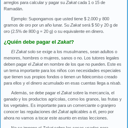
arreglos para calcular y pagar su
Zakat
cada 1 o 15 de
Ramadán.
Ejemplo: Supongamos que usted tiene $ 2.000 y 800
gramos de oro por un año lunar. Su
Zakat
será $ 50 y 20 g de
oro (2.5% de 800 g = 20 g) o su equivalente en dinero.
¿Quién debe pagar el
Zakat
?
El Zakat
solo se exige a los musulmanes, sean adultos o
menores, hombres o mujeres, sanos o no. Los tutores legales
deben pagar el
Zakat
en nombre de los que no pueden. Este es
un tema importante para los niños con necesidades especiales
que tienen sus propios fondos o tienen un fideicomiso creado
para ellos y el dinero acumulado en esas cuentas llega a
nisab
.
Además, se debe pagar el
Zakat
sobre la mercancía, el
ganado y los productos agrícolas, como los granos, las frutas y
los vegetales. Es importante para un comerciante o granjero
conocer las regulaciones del
Zakat
aplicables a él, pero por
ahora no vamos a tocar este asunto en estas lecciones.
No se impone el
Zakat
sobre las cosas usadas para