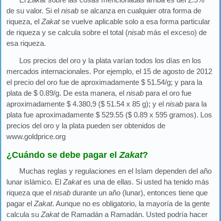
de su valor. Si el
nisab
se alcanza en cualquier otra forma de
riqueza, el
Zakat
se vuelve aplicable solo a esa forma particular
de riqueza y se calcula sobre el total (
nisab
más el exceso) de
esa riqueza.
Los precios del oro y la plata varían todos los días en los
mercados internacionales. Por ejemplo, el 15 de agosto de 2012
el precio del oro fue de aproximadamente $ 51.54/g; y para la
plata de $ 0.89/g. De esta manera, el
nisab
para el oro fue
aproximadamente $ 4.380,9 ($ 51.54 x 85 g); y el
nisab
para la
plata fue aproximadamente $ 529.55 ($ 0.89 x 595 gramos). Los
precios del oro y la plata pueden ser obtenidos de
www.goldprice.org
¿Cuándo se debe pagar el
Zakat
?
Muchas reglas y regulaciones en el Islam dependen del año
lunar islámico. El
Zakat
es una de ellas. Si usted ha tenido más
riqueza que el
nisab
durante un año (lunar), entonces tiene que
pagar el
Zakat
. Aunque no es obligatorio, la mayoría de la gente
calcula su
Zakat
de Ramadán a Ramadán. Usted podría hacer