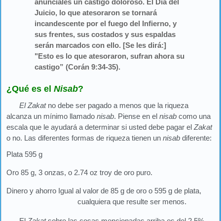
anúnciales un castigo doloroso. El Día del
Juicio, lo que atesoraron se tornará
incandescente por el fuego del Infierno, y
sus frentes, sus costados y sus espaldas
serán marcados con ello. [Se les dirá:]
"Esto es lo que atesoraron, sufran ahora su
castigo” (Corán 9:34-35).
¿Qué es el
Nisab
?
El Zakat
no debe ser pagado a menos que la riqueza
alcanza un mínimo llamado
nisab
. Piense en el
nisab
como una
escala que le ayudará a determinar si usted debe pagar el
Zakat
o no. Las diferentes formas de riqueza tienen un
nisab
diferente:
Plata 595 g
Oro 85 g, 3 onzas, o 2.74 oz troy de oro puro.
Dinero y ahorro Igual al valor de 85 g de oro o 595 g de plata,
cualquiera que resulte ser menos.
El
Zakat
sobre las cosas mencionadas arriba es del 2.5%