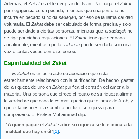
Además, el
Zakat
es el tercer pilar del Islam. No pagar el
Zakat
por negligencia es un pecado, mientras que una persona no
incurre en pecado si no da
sadaqah,
por eso se la llama caridad
voluntaria. El
Zakat
debe ser calculado de forma precisa y solo
puede ser dado a ciertas personas, mientras que la
sadaqah
no
se rige por dichas regulaciones. El
Zakat
tiene que ser dado
anualmente, mientras que la
sadaqah
puede ser dada solo una
vez o tantas veces como se desee.
Espiritualidad del
Zakat
El Zakat
es un bello acto de adoración que está
estrechamente relacionado con la purificación. De hecho, gastar
de la riqueza de uno en
Zakat
purifica el corazón del amor a lo
material. Una persona que ofrece el regalo de su riqueza afirma
la verdad de que nada le es más querido que el amor de Allah, y
que está dispuesto a sacrificar incluso su riqueza para
complacerlo. El Profeta Muhammad dijo:
"A quien pague el
Zakat
sobre su riqueza se le eliminará la
maldad que hay en él"
[1]
.