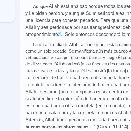
Aunque
Allah está ansioso porque todos los se
y Le pidan perdón, y aunque Su misericordia es in
una licencia para cometer pecados. Para que una p
Allah y sea perdonada por sus transgresiones, deb
[4]
arrepentimiento
. Solo entonces descenderá la mi
La misericordia de Allah se hace manifiesta cuando
como un solo pecado. Se manifiesta aún más cuando A
virtuosa diez veces por una obra buena, y luego Él pu
de diez veces. “Allah ordenó [a los ángeles designados 
malas sean escritas, y luego él les mostró [
la forma] c
la intención de hacer una buena obra y no la hace,
completa; y si tiene la intención de hacer una buen
Allah le escribe
(una recompensa equivalente) de d
si alguien tiene la intención de hacer una mala obra
escribe una buena obra completa
(en su cuenta) co
hacer una mala obra y la concreta, entonces Allah 
Además, Allah borra pecados con cada buena obra
buenas borran las obras malas
…” (Corán 11:114).