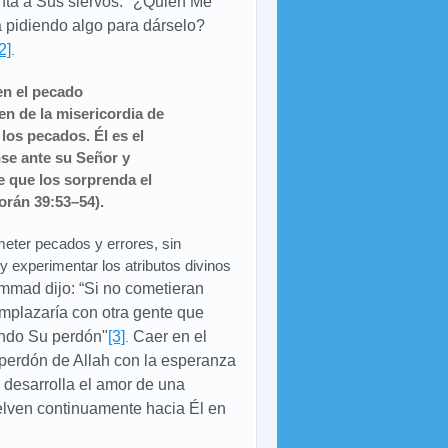
unta a Sus siervos: "¿Quién Me
 pidiendo algo para dárselo?
2]
.
en el pecado
n de la misericordia de
los pecados. Él es el
nse ante su Señor y
 que los sorprenda el
orán 39:53–54).
meter pecados y errores, sin
 experimentar los atributos divinos
ammad dijo: “Si no cometieran
remplazaría con otra gente que
ndo Su perdón"
[3]
Caer en el
.
l perdón de
Allah con la esperanza
e desarrolla el amor de una
elven continuamente hacia Él en