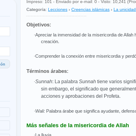
Impreso: 101 - Enviado por e-mail: 0 - Visto: 10,241 (Pro
Categoría:
Lecciones
›
Creencias islámicas
›
La unicidad
Objetivos:
·Apreciar la inmensidad de la misericordia de Allah 
creación.
·Comprender la conexión entre misericordia y perd
ión
Términos árabes:
·
Sunnah
: La palabra
Sunnah
tiene varios signi
sin embargo, el significado que generalmente
acciones y aprobaciones del Profeta.
·
Wali:
Palabra árabe que significa ayudante, defensor
Más señales de la misericordia de Allah
·La lluvia