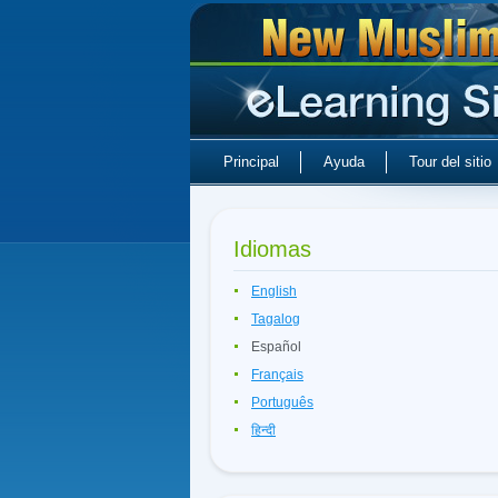
Principal
Ayuda
Tour del sitio
Idiomas
English
Tagalog
Español
Français
Português
हिन्दी