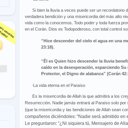
Si bien la lluvia a veces puede ser un recordatorio 
verdadera bendición y una misericordia del más alto nivel.
vida como la conocemos. Todo poder y toda fuerza prov
en el Corán. Dios es Todopoderoso, con total control so
s
“Hice descender del cielo el agua en una 
23:18).
“Él es Quien hizo descender la lluvia bene
caído en la desesperación, esparciendo Su m
Protector, el Digno de alabanza” (Corán 42:
·La vida eterna en el Paraíso
Es la misericordia de Allah la que admitirá a los cr
Resurrección. Nadie jamás entrará al Paraíso solo por 
(
que la misericordia y las bendiciones de Allah sean con
compañeros diciéndoles: “Nadie será admitido en el
Le preguntaron: “¿Ni siquiera tú, Mensajero de All