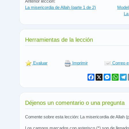
Anterior lección:
La misericordia de Allah (parte 1 de 2)
Modelo
La
Herramientas de la lección
Evaluar
Imprimir
Correo e
Facebook
X
Messeng
What
T
Déjenos un comentario o una pregunta
Comente sobre esta lección: La misericordia de Allah (p
Los campos marcados con asterisco (*) son de llenado 