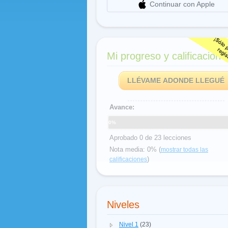
Continuar con Apple
Mi progreso y calificacione
LLÉVAME ADONDE LLEGUÉ
Avance:
0%
Aprobado 0 de 23 lecciones
Nota media: 0% (
mostrar todas las
)
calificaciones
Niveles
Nivel 1
(23)