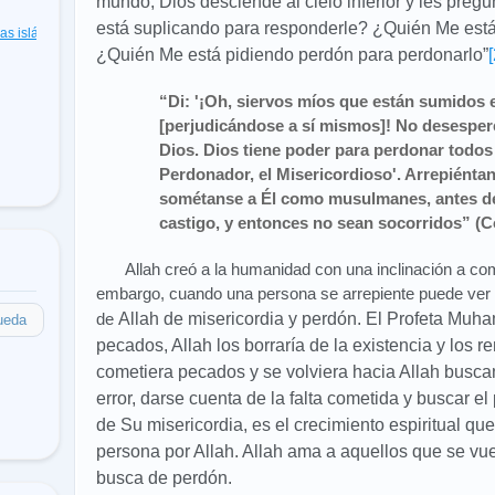
mundo, Dios desciende al cielo inferior y les preg
está suplicando para responderle? ¿Quién Me está
cas islámicas
(48)
¿Quién Me está pidiendo perdón para perdonarlo
”
[
“Di: '¡Oh, siervos míos que están sumidos 
[perjudicándose a sí mismos]! No desespere
Dios. Dios tiene poder para perdonar todos 
Perdonador, el Misericordioso'. Arrepiénta
sométanse a Él como musulmanes, antes de
castigo, y entonces no sean socorridos” (C
Allah creó a la humanidad con una inclinación a co
embargo, cuando una persona se arrepiente puede ver y
de
Allah de misericordia y perdón. El Profeta Muh
ueda
pecados, Allah los borraría de la existencia y los 
cometiera pecados y se volviera hacia
Allah busca
error, darse cuenta de la falta cometida y buscar e
de Su misericordia, es el crecimiento espiritual qu
persona por
Allah. Allah ama a aquellos que se vu
busca de perdón.