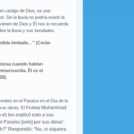
del castigo de Dios, es una
 Sin la lluvia no podría existir la
ienen de Dios y Él nos lo recuerda
bre la lluvia y sus bondades.
medida limitada…” (Corán
ficiosa cuando habían
isericordia. Él es el
28).
eyentes en el Paraíso en el Día de la
sus obras. El Profeta
Muhammad
 él)
les explicó esto a sus
 Paraíso [solo] por sus obras".
ah?” Respondió: “No, ni siquiera