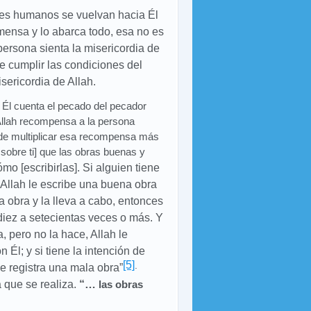
res humanos se vuelvan hacia Él
mensa y lo abarca todo, esa no es
ersona sienta la misericordia de
e cumplir las condiciones del
sericordia de Allah.
 Él cuenta el pecado del pecador
llah recompensa a la persona
ede multiplicar esa recompensa más
sobre ti] que las obras buenas y
ómo [escribirlas]. Si alguien tiene
 Allah le escribe una buena obra
a obra y la lleva a cabo, entonces
iez a setecientas veces o más. Y
, pero no la hace, Allah le
n Él; y si tiene la intención de
[5]
.
le registra una mala obra
”
 que se realiza.
“…
las obras