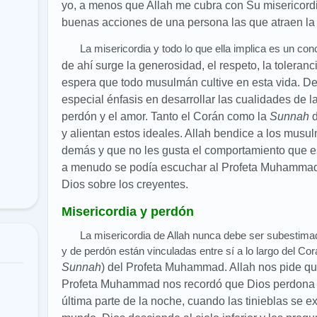
yo, a menos que Allah me cubra con Su misericord
buenas acciones de una persona las que atraen la 
La misericordia y todo lo que ella implica es un co
de ahí surge la generosidad, el respeto, la toleran
espera que todo musulmán cultive en esta vida. De
especial énfasis en desarrollar las cualidades de l
perdón y el amor. Tanto el Corán como la
Sunnah
d
y alientan estos ideales
. Allah bendice a los mus
demás y que no les gusta el comportamiento que e
a menudo se podía escuchar al Profeta
Muhammad i
Dios sobre los creyentes.
Misericordia y perdón
La misericordia de Allah nunca debe ser subestimad
y de perdón están vinculadas entre sí a lo largo del Corá
Sunnah
) del Profeta Muhammad. Allah nos pide q
Profeta Muhammad nos recordó que Dios perdona a 
última parte de la noche, cuando las tinieblas se 