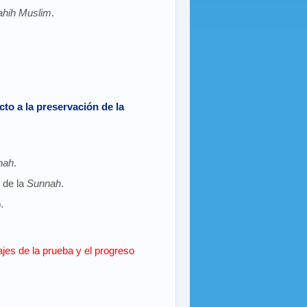
ahih Muslim
.
to a la preservación de la
nah
.
 de la
Sunnah
.
.
ajes de la prueba y el progreso