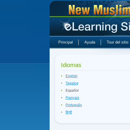
Principal
Ayuda
Tour del sitio
Idiomas
English
Tagalog
Español
Français
Português
हिन्दी