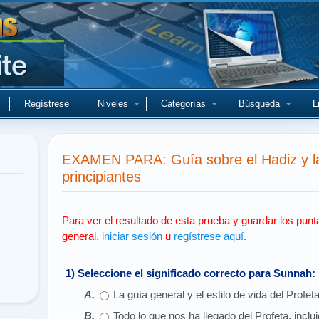
Regístrese
Niveles
Categorías
Búsqueda
L
EXAMEN PARA: Guía sobre el Hadiz y l
principiantes
Para ver el resultado de esta prueba y guardar los punt
general,
iniciar sesión
u
regístrese aquí
.
1) Seleccione el significado correcto para Sunnah:
La guía general y el estilo de vida del Profeta
Todo lo que nos ha llegado del Profeta, inclu