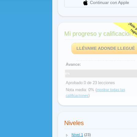
Continuar con Apple
Mi progreso y calificacione
LLÉVAME ADONDE LLEGUÉ
Avance:
0%
Aprobado 0 de 23 lecciones
Nota media: 0% (
mostrar todas las
)
calificaciones
Niveles
Nivel 1
(23)