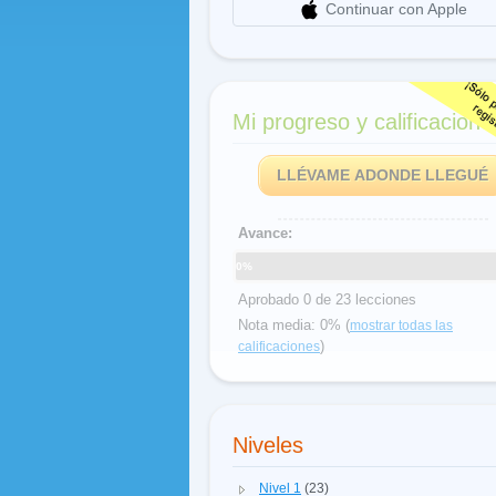
Continuar con Apple
Mi progreso y calificacione
LLÉVAME ADONDE LLEGUÉ
Avance:
0%
Aprobado 0 de 23 lecciones
Nota media: 0% (
mostrar todas las
)
calificaciones
Niveles
Nivel 1
(23)