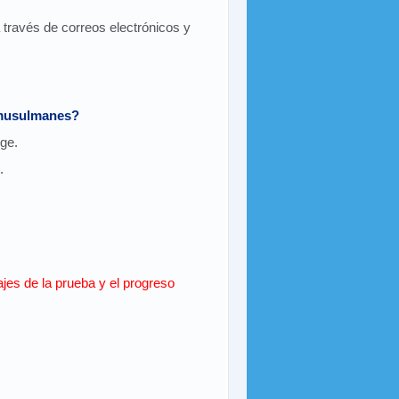
 través de correos electrónicos y
s musulmanes?
ge.
.
ajes de la prueba y el progreso