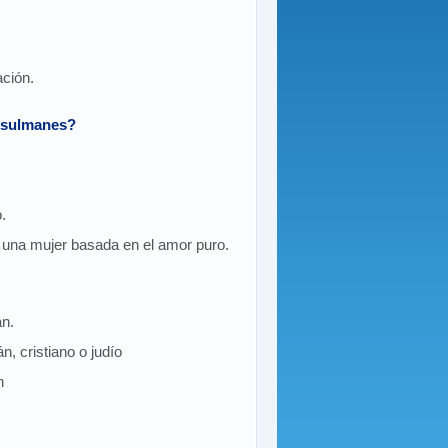
ación.
musulmanes?
.
y una mujer basada en el amor puro.
n.
 cristiano o judío
n