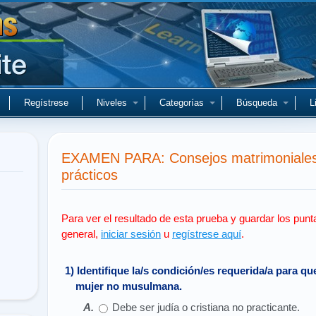
Regístrese
Niveles
Categorías
Búsqueda
L
EXAMEN PARA: Consejos matrimoniales 
prácticos
Para ver el resultado de esta prueba y guardar los punt
general,
iniciar sesión
u
regístrese aquí
.
1) Identifique la/s condición/es requerida/a para 
mujer no musulmana.
Debe ser judía o cristiana no practicante.