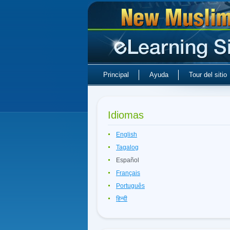
Principal
Ayuda
Tour del sitio
Idiomas
English
Tagalog
Español
Français
Português
हिन्दी