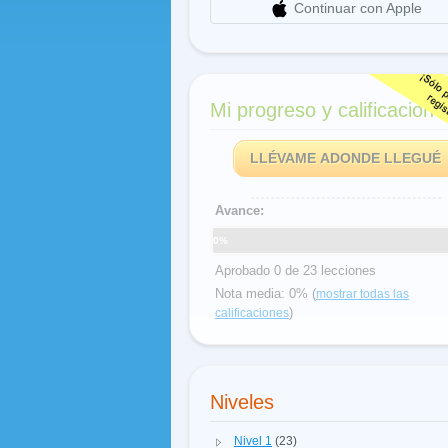
Continuar con Apple
Mi progreso y calificacione
LLÉVAME ADONDE LLEGUÉ
Avance:
0%
Aprobado 0 de 23 lecciones
Nota media: 0% (
mostrar todas las
)
calificaciones
Niveles
Nivel 1
(23)