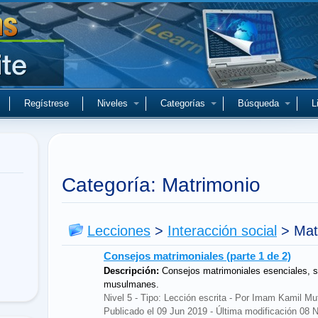
Regístrese
Niveles
Categorías
Búsqueda
L
Categoría: Matrimonio
Lecciones
>
Interacción social
>
Mat
Consejos matrimoniales (parte 1 de 2)
Descripción:
Consejos matrimoniales esenciales, se
musulmanes.
Nivel 5 - Tipo: Lección escrita - Por Imam Kamil 
Publicado el 09 Jun 2019 - Última modificación 08 